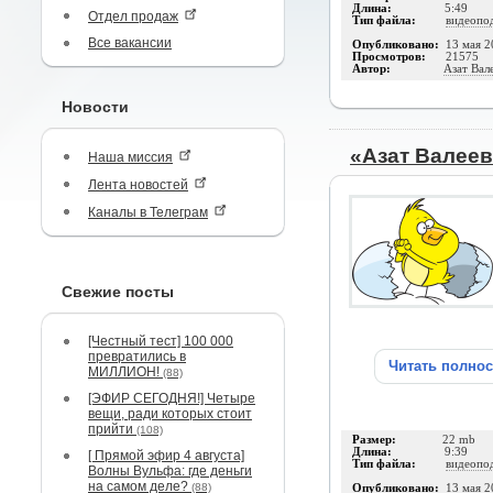
Длина:
5:49
Отдел продаж
Тип файла:
видеопо
Все вакансии
Опубликовано:
13 мая 2
Просмотров:
21575
Автор:
Азат Вал
Новости
«Азат Валее
Наша миссия
Лента новостей
Каналы в Телеграм
Свежие посты
[Честный тест] 100 000
превратились в
Читать полно
МИЛЛИОН!
(88)
[ЭФИР СЕГОДНЯ!] Четыре
вещи, ради которых стоит
прийти
(108)
Размер:
22 mb
Длина:
9:39
[ Прямой эфир 4 августа]
Тип файла:
видеопо
Волны Вульфа: где деньги
на самом деле?
(88)
Опубликовано:
13 мая 2