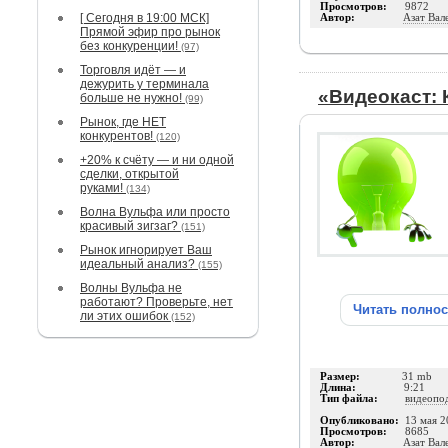
Просмотров:
9872
[ Сегодня в 19:00 МСК]
Автор:
Азат Вал
Прямой эфир про рынок
без конкуренции!
(97)
Торговля идёт — и
дежурить у терминала
«Видеокаст:
больше не нужно!
(99)
Рынок, где НЕТ
конкурентов!
(120)
+20% к счёту — и ни одной
сделки, открытой
руками!
(134)
Волна Вульфа или просто
красивый зигзаг?
(151)
Рынок игнорирует Ваш
идеальный анализ?
(155)
Волны Вульфа не
работают? Проверьте, нет
Читать полно
ли этих ошибок
(152)
Размер:
31 mb
Длина:
9:21
Тип файла:
видеопо
Опубликовано:
13 мая 2
Просмотров:
8685
Автор:
Азат Вал