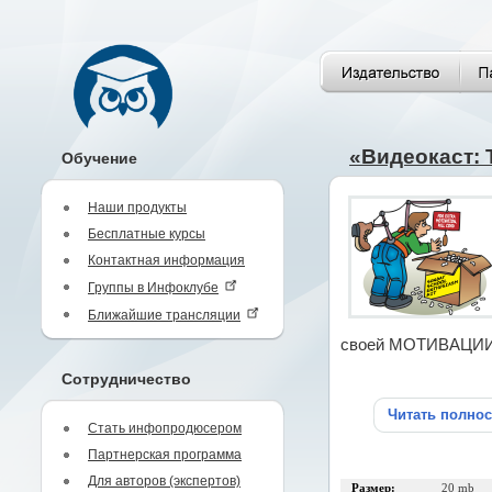
«Видеокаст:
Обучение
Наши продукты
Бесплатные курсы
Контактная информация
Группы в Инфоклубе
Ближайшие трансляции
своей МОТИВАЦИИ
Сотрудничество
Читать полно
Стать инфопродюсером
Партнерская программа
Для авторов (экспертов)
Размер:
20 mb