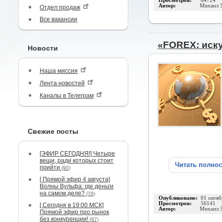
Просмотров:
64724
Автор:
Михаил 
Отдел продаж
Все вакансии
«FOREX: иск
Новости
Наша миссия
Лента новостей
Каналы в Телеграм
Свежие посты
[ЭФИР СЕГОДНЯ!] Четыре
вещи, ради которых стоит
Читать полно
прийти
(90)
[ Прямой эфир 4 августа]
Волны Вульфа: где деньги
на самом деле?
(76)
Опубликовано:
01 октяб
Просмотров:
56141
[ Сегодня в 19:00 МСК]
Автор:
Михаил 
Прямой эфир про рынок
без конкуренции!
(87)