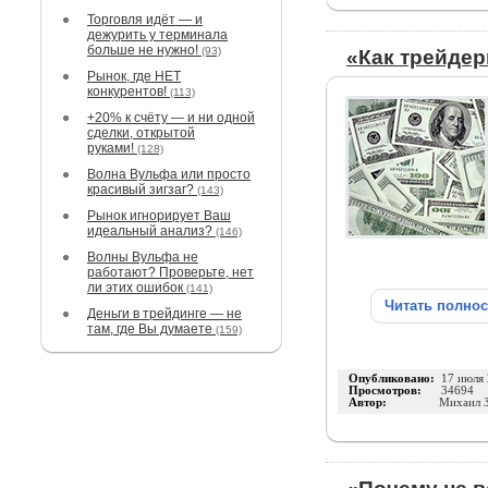
Торговля идёт — и
дежурить у терминала
больше не нужно!
(93)
«Как трейде
Рынок, где НЕТ
конкурентов!
(113)
+20% к счёту — и ни одной
сделки, открытой
руками!
(128)
Волна Вульфа или просто
красивый зигзаг?
(143)
Рынок игнорирует Ваш
идеальный анализ?
(146)
Волны Вульфа не
работают? Проверьте, нет
ли этих ошибок
(141)
Читать полно
Деньги в трейдинге — не
там, где Вы думаете
(159)
Опубликовано:
17 июля
Просмотров:
34694
Автор:
Михаил 