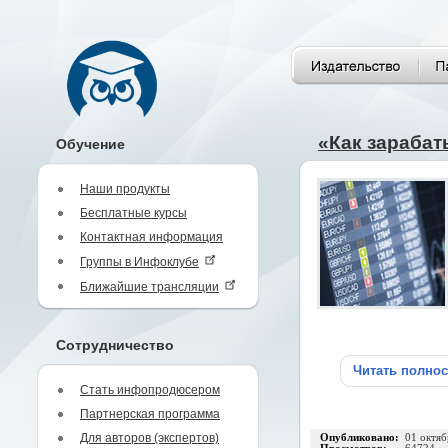
«Как зараба
Обучение
Наши продукты
Бесплатные курсы
Контактная информация
Группы в Инфоклубе
Ближайшие трансляции
Сотрудничество
Читать полно
Стать инфопродюсером
Партнерская программа
Для авторов (экспертов)
Опубликовано:
01 октяб