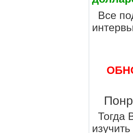
Все по
интервь
ОБН
Понр
Тогда 
изучит