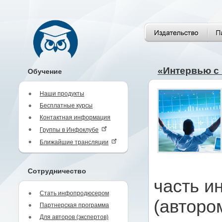
«Интервью с
Обучение
Наши продукты
Бесплатные курсы
Контактная информация
Группы в Инфоклубе
Ближайшие трансляции
Сотрудничество
часть и
Стать инфопродюсером
(авторо
Партнерская программа
Для авторов (экспертов)