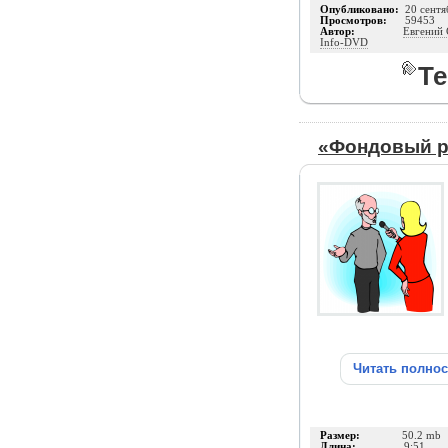
Опубликовано:
20 сентя
Просмотров:
59453
Автор:
Евгений 
Info-DVD
Те
«Фондовый р
Читать полно
Размер:
50.2 mb
Длина:
9:51