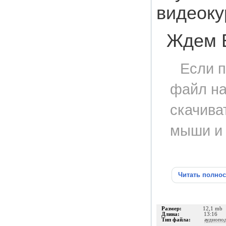
видеоку
Ждем В
Если п
файл на
скачива
мыши и 
Читать полно
Размер:
12,1 mb
Длина:
13:16
Тип файла:
аудиопо