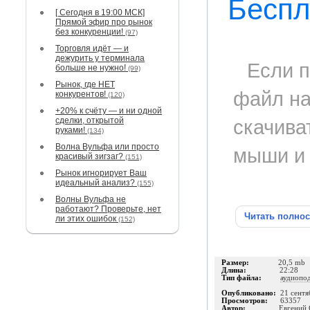
Беспл
[ Сегодня в 19:00 МСК]
Прямой эфир про рынок
без конкуренции!
(97)
Торговля идёт — и
дежурить у терминала
Если п
больше не нужно!
(99)
Рынок, где НЕТ
файл на
конкурентов!
(120)
+20% к счёту — и ни одной
сделки, открытой
скачива
руками!
(134)
Волна Вульфа или просто
мыши и 
красивый зигзаг?
(151)
Рынок игнорирует Ваш
идеальный анализ?
(155)
Волны Вульфа не
работают? Проверьте, нет
Читать полно
ли этих ошибок
(152)
Размер:
20,5 mb
Длина:
22:28
Тип файла:
аудиопо
Опубликовано:
21 сентя
Просмотров:
63357
Автор:
Евгений 