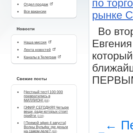
по торг
Отдел продаж
рынке 
Все вакансии
Во вто
Новости
Евгения
Наша миссия
Лента новостей
который
Каналы в Телеграм
ближайш
ПЕРВЫ
Свежие посты
[Честный тест] 100 000
превратились в
МИЛЛИОН!
(88)
[ЭФИР СЕГОДНЯ!] Четыре
вещи, ради которых стоит
прийти
(108)
← Пе
[ Прямой эфир 4 августа]
Волны Вульфа: где деньги
на самом деле?
(88)