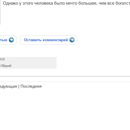
Однако у этого человека было нечто большее, чем все богатс
стью
Оставить комментарий
010
й Шарий
едующая
|
Последняя