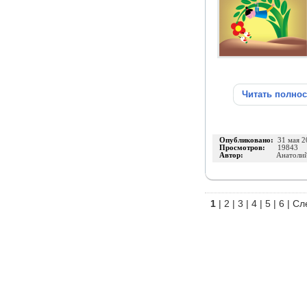
Читать полно
Опубликовано:
31 мая 2
Просмотров:
19843
Автор:
Анатоли
1
|
2
|
3
|
4
|
5
|
6
|
Сл