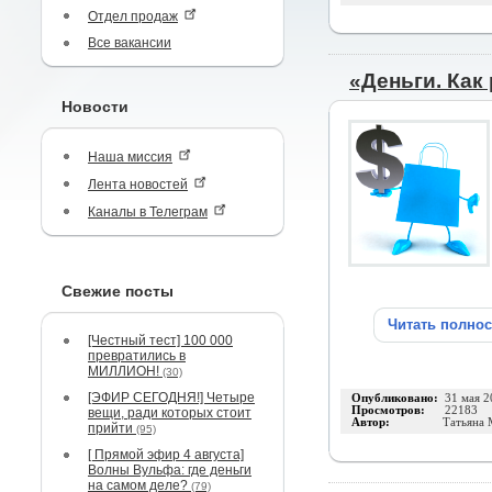
Отдел продаж
Все вакансии
«Деньги. Как
Новости
Наша миссия
Лента новостей
Каналы в Телеграм
Свежие посты
Читать полно
[Честный тест] 100 000
превратились в
МИЛЛИОН!
(30)
[ЭФИР СЕГОДНЯ!] Четыре
Опубликовано:
31 мая 2
Просмотров:
22183
вещи, ради которых стоит
Автор:
Татьяна 
прийти
(95)
[ Прямой эфир 4 августа]
Волны Вульфа: где деньги
на самом деле?
(79)