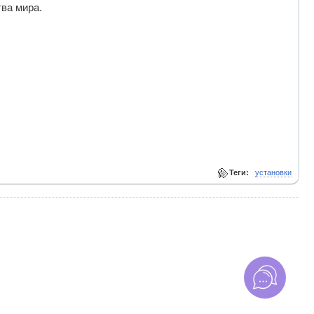
тва мира.
Теги:
установки