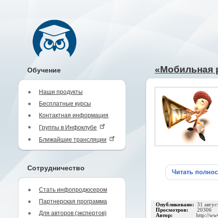
«Мобильная 
Обучение
Наши продукты
Бесплатные курсы
Контактная информация
Группы в Инфоклубе
Ближайшие трансляции
Сотрудничество
Читать полно
Стать инфопродюсером
Партнерская программа
Опубликовано:
31 авгус
Просмотров:
20306
Для авторов (экспертов)
Автор:
http://ww