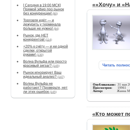
««Хочу» и «Н
[ Сегодня в 19:00 МСК]
Прямой эфир про рынок
без конкуренции!
(90)
Торговля идёт — и
дежурить у терминала
больше не нужно!
(94)
Рынок, где НЕТ
конкурентов!
(114)
+20% к счёту — и ни одной
сделки, открытой
руками!
(130)
Волна Вульфа или просто
Читать полно
красивый зигзаг?
(145)
Рынок игнорирует Ваш
идеальный анализ?
(147)
Волны Вульфа не
Опубликовано:
31 мая 2
работают? Проверьте, нет
Просмотров:
19961
Автор:
Жанна М
ли этих ошибок
(145)
«Кто может п