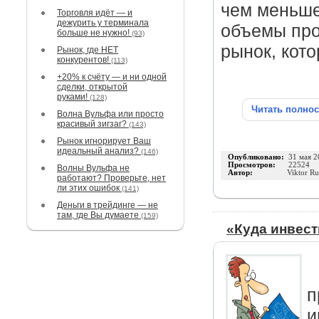
чем меньше
Торговля идёт — и
дежурить у терминала
объемы про
больше не нужно!
(93)
рынок, кот
Рынок, где НЕТ
конкурентов!
(113)
+20% к счёту — и ни одной
сделки, открытой
руками!
(128)
Читать полно
Волна Вульфа или просто
красивый зигзаг?
(143)
Рынок игнорирует Ваш
идеальный анализ?
(146)
Опубликовано:
31 мая 2
Просмотров:
22524
Волны Вульфа не
Автор:
Viktor R
работают? Проверьте, нет
ли этих ошибок
(141)
Деньги в трейдинге — не
там, где Вы думаете
(159)
«Куда инвест
п
и