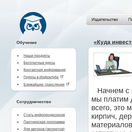
«Куда инвест
Обучение
Наши продукты
Бесплатные курсы
Контактная информация
Группы в Инфоклубе
Ближайшие трансляции
Начнем с 
мы платим 
Сотрудничество
всего, это 
кирпич, дер
Стать инфопродюсером
Партнерская программа
материалов
Для авторов (экспертов)