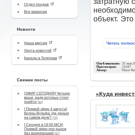
затратную с
Отдел продаж
необходимо
Все вакансии
объект. Это
Новости
Наша миссия
Читать полно
Лента новостей
Каналы в Телеграм
Опубликовано:
31 мая 2
Просмотров:
22447
Автор:
Viktor R
Свежие посты
«Куда инвест
[ЭФИР СЕГОДНЯ!] Четыре
вещи, ради которых стоит
прийти
(90)
[ Прямой эфир 4 августа]
Волны Вульфа: где деньги
на самом деле?
(76)
[ Сегодня в 19:00 МСК]
Прямой эфир про рынок
без конкуренции!
(87)