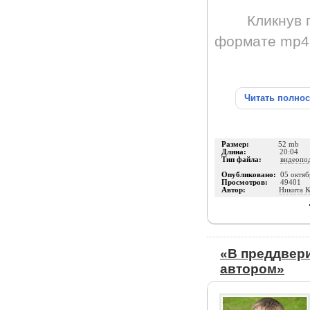
Кликнув 
формате mp4 
Читать полно
Размер:
52 mb
Длина:
20:04
Тип файла:
видеопо
Опубликовано:
05 октяб
Просмотров:
49401
Автор:
Никита К
«В преддвер
автором»