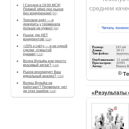
[ Сегодня в 19:00 МСК]
среднем каче
Прямой эфир про рынок
без конкуренции!
(97)
Торговля идёт — и
дежурить у терминала
Читать полно
больше не нужно!
(99)
Рынок, где НЕТ
конкурентов!
(119)
+20% к счёту — и ни одной
Размер:
243 mb
сделки, открытой
Длина:
28:15
Тип файла:
видеопо
руками!
(133)
Опубликовано:
12 октяб
Волна Вульфа или просто
Просмотров:
62991
красивый зигзаг?
(148)
Автор:
Никита К
Рынок игнорирует Ваш
Те
идеальный анализ?
(154)
Волны Вульфа не
работают? Проверьте, нет
ли этих ошибок
(149)
«Результаты