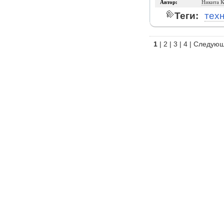
Автор:
Никита К
Теги:
тех
1
|
2
|
3
|
4
|
Следую