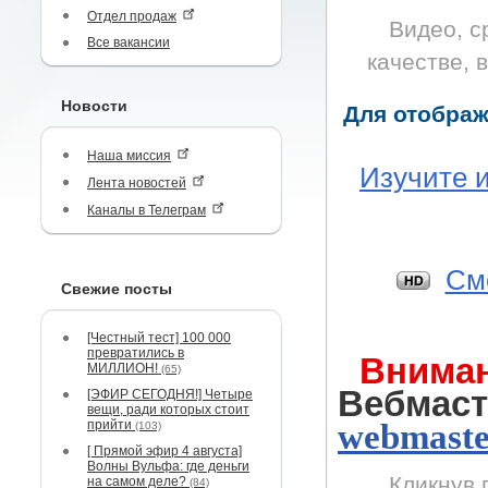
Отдел продаж
Видео, с
Все вакансии
качестве, 
Новости
Для отображ
Наша миссия
Изучите 
Лента новостей
Каналы в Телеграм
Cмо
Свежие посты
[Честный тест] 100 000
превратились в
Вниман
МИЛЛИОН!
(65)
Вебмас
[ЭФИР СЕГОДНЯ!] Четыре
вещи, ради которых стоит
прийти
webmaste
(103)
[ Прямой эфир 4 августа]
Волны Вульфа: где деньги
Кликнув 
на самом деле?
(84)