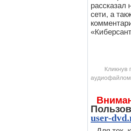
рассказал 
сети, а та
комментари
«Киберсант
Кликнув 
аудиофайлом 
Вниман
Пользо
user-dvd.
Для тех,