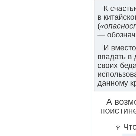
К счасть
в китайско
(
«опаснос
— обознач
И вместо
впадать в 
своих бед
использов
данному к
А возм
поистин
Что