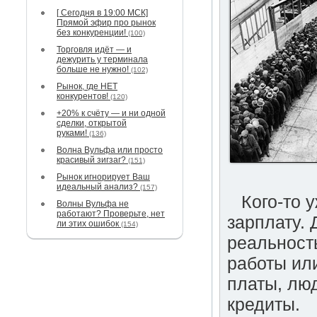
[ Сегодня в 19:00 МСК]
Прямой эфир про рынок
без конкуренции!
(100)
Торговля идёт — и
дежурить у терминала
больше не нужно!
(102)
Рынок, где НЕТ
конкурентов!
(120)
+20% к счёту — и ни одной
сделки, открытой
руками!
(136)
Волна Вульфа или просто
красивый зигзаг?
(151)
Рынок игнорирует Ваш
идеальный анализ?
(157)
Кого-то 
Волны Вульфа не
работают? Проверьте, нет
зарплату. 
ли этих ошибок
(154)
реальност
работы ил
платы, лю
кредиты.