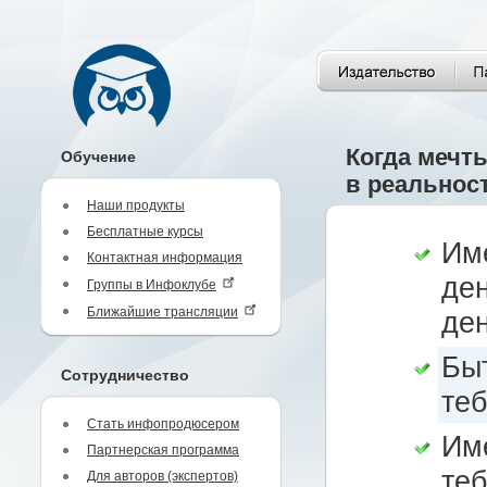
Когда мечт
Обучение
в реальнос
Наши продукты
Бесплатные курсы
Им
Контактная информация
ден
Группы в Инфоклубе
Ближайшие трансляции
ден
Быт
Сотрудничество
теб
Стать инфопродюсером
Име
Партнерская программа
те
Для авторов (экспертов)