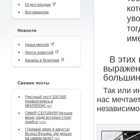
Отдел продаж
кот
Все вакансии
уво
тог
Новости
име
Наша миссия
Лента новостей
В этих
Каналы в Телеграм
выражен
большин
Свежие посты
Так или и
[Честный тест] 100 000
нас мечтает
превратились в
МИЛЛИОН!
(90)
независимос
[ЭФИР СЕГОДНЯ!] Четыре
вещи, ради которых стоит
прийти
(108)
[ Прямой эфир 4 августа]
Волны Вульфа: где деньги
на самом деле?
(92)