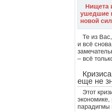
Нищета и
ушедшие и
новой си
Те из Вас
и всё снова
замечатель
– всё тольк
Кризиса
еще не зн
Этот криз
экономике,
парадигмы 