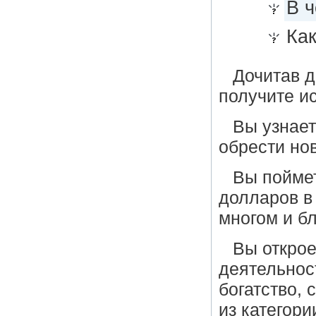
В 
Как
Дочитав д
получите и
Вы узнае
обрести но
Вы пойм
долларов в 
многом и б
Вы открое
деятельнос
богатство,
из катего