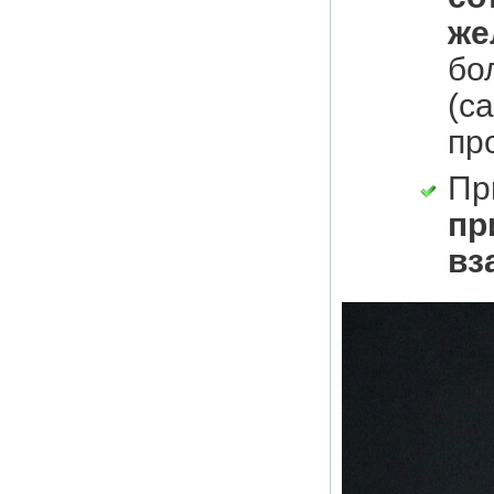
же
бо
(с
пр
Пр
пр
вз