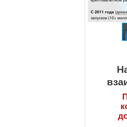
С 2011 года
(
доказ
запусков (10+ мил
Н
вза
П
к
д