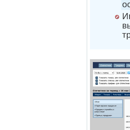
о
И
в
т