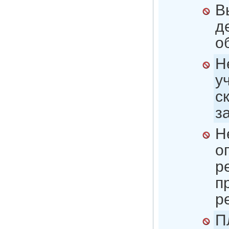
В
д
о
Н
у
с
з
Н
о
р
п
р
П