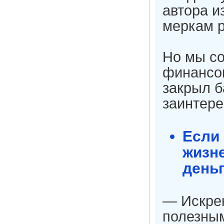
автора и
меркам р
Но мы со
финансов
закрыл б
заинтере
Если 
жизне
деньг
— Искрен
полезны