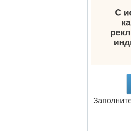
С и
к
рекл
инд
Заполнит