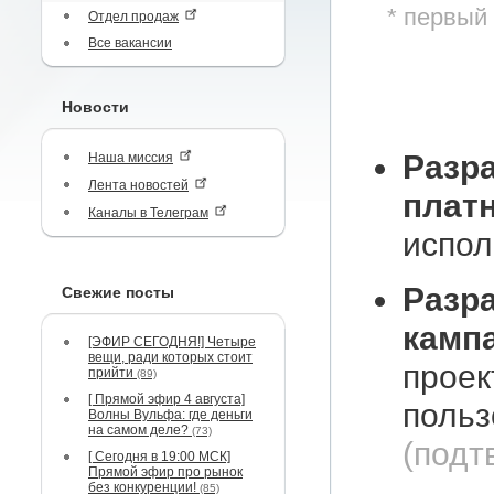
* первый
Отдел продаж
Все вакансии
Новости
Разр
Наша миссия
Лента новостей
плат
Каналы в Телеграм
испол
Разр
Свежие посты
камп
[ЭФИР СЕГОДНЯ!] Четыре
вещи, ради которых стоит
проек
прийти
(89)
[ Прямой эфир 4 августа]
польз
Волны Вульфа: где деньги
на самом деле?
(73)
(подт
[ Сегодня в 19:00 МСК]
Прямой эфир про рынок
без конкуренции!
(85)