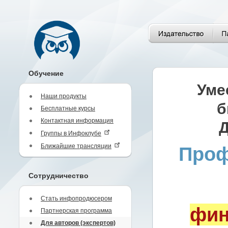
Обучение
Уме
Наши продукты
б
Бесплатные курсы
Контактная информация
Д
Группы в Инфоклубе
Ближайшие трансляции
Проф
Сотрудничество
Стать инфопродюсером
фин
Партнерская программа
Для авторов (экспертов)