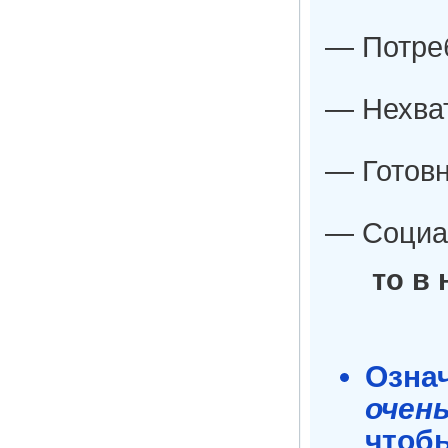
— Потреб
— Нехва
— Готовн
— Социа
то в
Означ
очен
чтоб