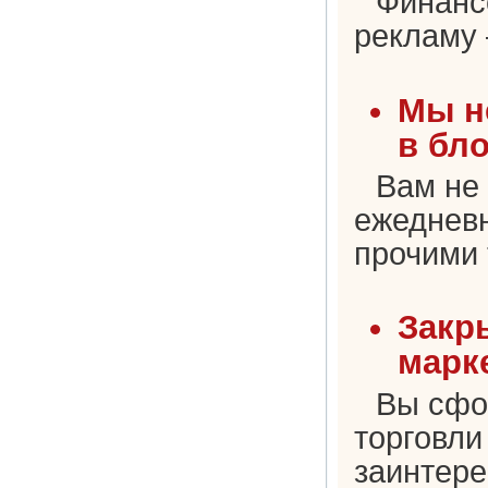
Финанс
рекламу 
Мы н
в бл
Вам не 
ежедневн
прочими 
Закр
марк
Вы сфо
торговли
заинтере