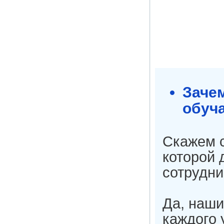
Заче
обуча
Скажем с
которой 
сотрудн
Да, наши
каждого 