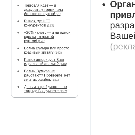
Орга
Торговля идёт — и
дежурить у терминала
прив
больше не нужно!
(92)
Рынок, где НЕТ
разра
конкурентов!
(113)
+20% к счёту — и ни одной
Вашей
сделки, открытой
руками!
(128)
(рекл
Волна Вульфа или просто
красивый зигзаг?
(143)
Рынок игнорирует Ваш
идеальный анализ?
(146)
Волны Вульфа не
работают? Проверьте, нет
ли этих ошибок
(141)
Деньги в трейдинге — не
там, где Вы думаете
(157)