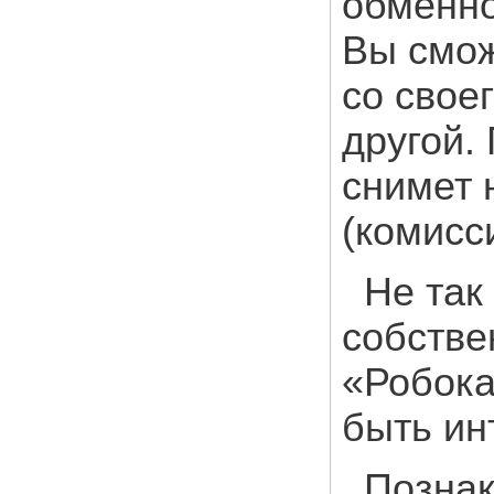
обменно
Вы смож
со свое
другой.
снимет 
(комисс
Не так
собстве
«Робока
быть ин
Познак