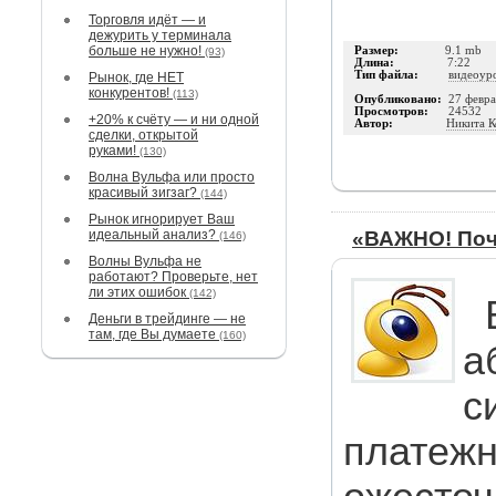
Торговля идёт — и
дежурить у терминала
больше не нужно!
Размер:
9.1 mb
(93)
Длина:
7:22
Тип файла:
видеоур
Рынок, где НЕТ
конкурентов!
(113)
Опубликовано:
27 февра
Просмотров:
24532
+20% к счёту — и ни одной
Автор:
Никита К
сделки, открытой
руками!
(130)
Волна Вульфа или просто
красивый зигзаг?
(144)
Рынок игнорирует Ваш
идеальный анализ?
«ВАЖНО! Поч
(146)
Волны Вульфа не
работают? Проверьте, нет
ли этих ошибок
(142)
Деньги в трейдинге — не
там, где Вы думаете
(160)
а
с
платежн