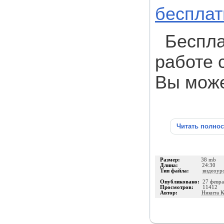
бесплат
Беспла
работе 
Вы мож
Читать полно
Размер:
38 mb
Длина:
24:30
Тип файла:
видеоур
Опубликовано:
27 февра
Просмотров:
11412
Автор:
Никита К