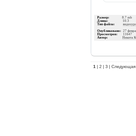
Размер:
8.7 mb
Длина:
10.3
Тип файла:
видеоур
Опубликовано:
27 февра
Просмотров:
11647
Автор:
Никита К
1
|
2
|
3
|
Следующая