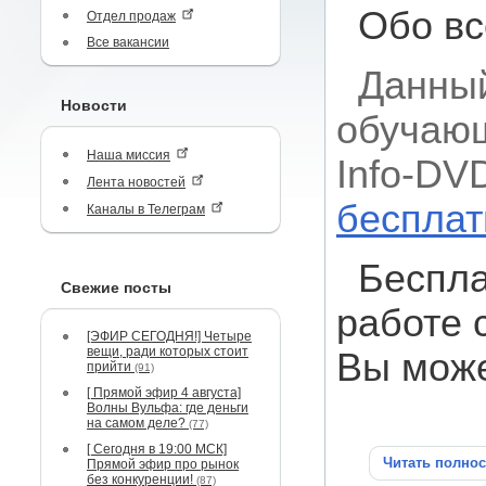
Обо вс
Отдел продаж
Все вакансии
Данный
Новости
обучающ
Наша миссия
Info-DV
Лента новостей
бесплат
Каналы в Телеграм
Беспла
Свежие посты
работе 
[ЭФИР СЕГОДНЯ!] Четыре
вещи, ради которых стоит
Вы мож
прийти
(91)
[ Прямой эфир 4 августа]
Волны Вульфа: где деньги
на самом деле?
(77)
[ Сегодня в 19:00 МСК]
Читать полно
Прямой эфир про рынок
без конкуренции!
(87)