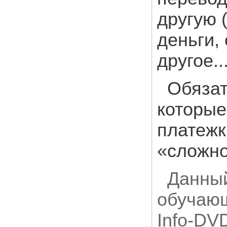
другую 
деньги,
другое..
Обязат
которые
платежк
«сложно
Данный
обучающ
Info-DV