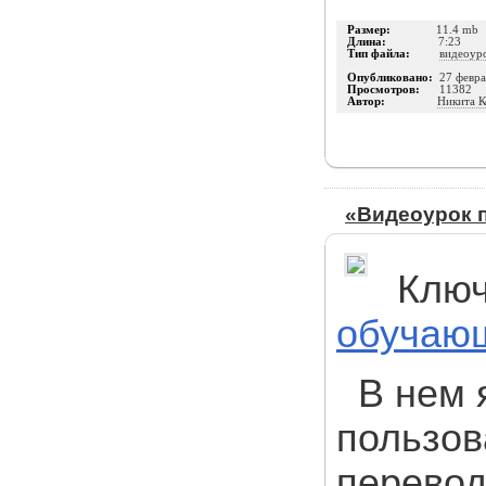
Размер:
11.4 mb
Длина:
7:23
Тип файла:
видеоур
Опубликовано:
27 февра
Просмотров:
11382
Автор:
Никита К
«Видеоурок 
Ключ
обучающ
В нем 
пользов
перевод