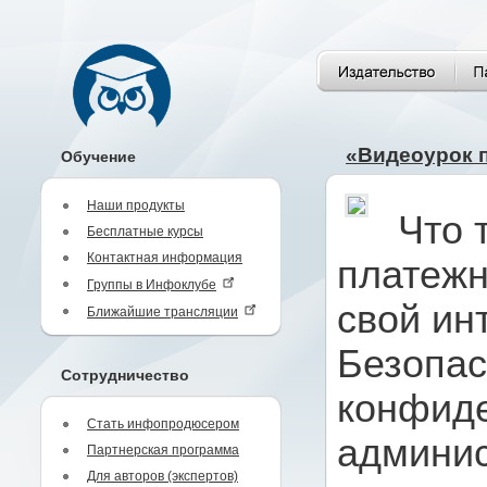
«Видеоурок п
Обучение
Наши продукты
Что 
Бесплатные курсы
Контактная информация
платежн
Группы в Инфоклубе
свой ин
Ближайшие трансляции
Безопас
Сотрудничество
конфиде
Стать инфопродюсером
админис
Партнерская программа
Для авторов (экспертов)