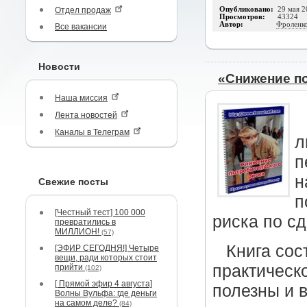
Отдел продаж
Опубликовано:
29 мая 2
Просмотров:
43324
Автор:
Фроленко
Все вакансии
Новости
«Снижение п
Наша миссия
Лента новостей
Каналы в Телеграм
л
п
н
Свежие посты
п
[Честный тест] 100 000
риска по сд
превратились в
МИЛЛИОН!
(57)
Книга сос
[ЭФИР СЕГОДНЯ!] Четыре
вещи, ради которых стоит
практическ
прийти
(102)
[ Прямой эфир 4 августа]
полезны и 
Волны Вульфа: где деньги
на самом деле?
(84)