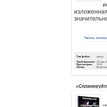
и
изложенная 
значительн
Читать полно
Тип файла:
книги
Опубликовано:
29 мая 2
Просмотров:
9263
Автор:
Фомичев
«Спланируйт
св