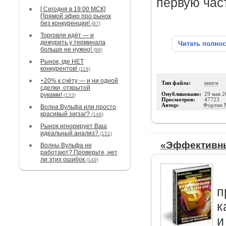
первую част
[ Сегодня в 19:00 МСК]
Прямой эфир про рынок
без конкуренции!
(97)
Торговля идёт — и
дежурить у терминала
Читать полно
больше не нужно!
(98)
Рынок, где НЕТ
конкурентов!
(118)
+20% к счёту — и ни одной
Тип файла:
книги
сделки, открытой
руками!
Опубликовано:
29 мая 2
(133)
Просмотров:
47723
Автор:
Фортин 
Волна Вульфа или просто
красивый зигзаг?
(148)
Рынок игнорирует Ваш
идеальный анализ?
(151)
«Эффективны
Волны Вульфа не
работают? Проверьте, нет
ли этих ошибок
(149)
п
к
и