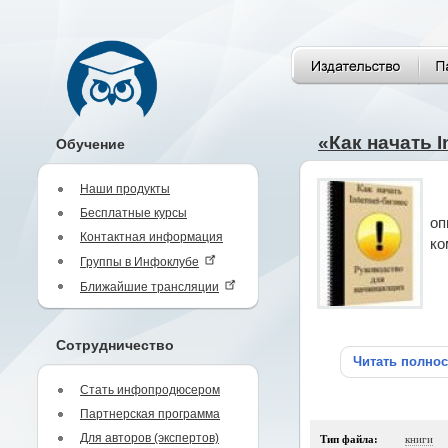
«Как начать 
Обучение
Наши продукты
Бесплатные курсы
оп
Контактная информация
ко
Группы в Инфоклубе
Ближайшие трансляции
Сотрудничество
Читать полно
Стать инфопродюсером
Партнерская программа
Для авторов (экспертов)
Тип файла:
книги