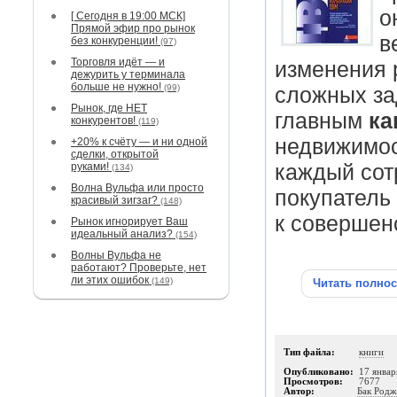
о
[ Сегодня в 19:00 МСК]
Прямой эфир про рынок
в
без конкуренции!
(97)
Торговля идёт — и
изменения 
дежурить у терминала
больше не нужно!
(99)
сложных за
Рынок, где НЕТ
главным
ка
конкурентов!
(119)
недвижимос
+20% к счёту — и ни одной
сделки, открытой
руками!
каждый сот
(134)
Волна Вульфа или просто
покупатель 
красивый зигзаг?
(148)
к совершенс
Рынок игнорирует Ваш
идеальный анализ?
(154)
Волны Вульфа не
работают? Проверьте, нет
ли этих ошибок
(149)
Читать полно
Тип файла:
книги
Опубликовано:
17 январ
Просмотров:
7677
Автор:
Бак Родж