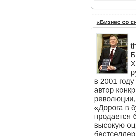
«Бизнес со 
t
Б
Х
р
в 2001 году
автор конк
революции,
«Дорога в 
продается 
высокую оц
бестселлеро