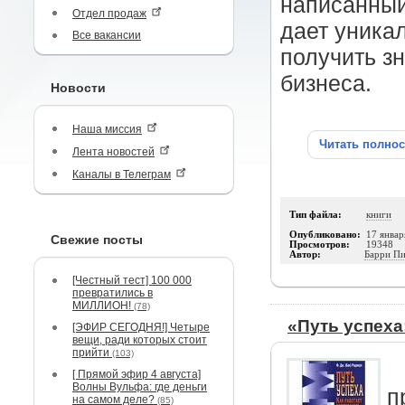
написанный
Отдел продаж
дает уника
Все вакансии
получить з
бизнеса.
Новости
Наша миссия
Читать полно
Лента новостей
Каналы в Телеграм
Тип файла:
книги
Опубликовано:
17 январ
Свежие посты
Просмотров:
19348
Автор:
Барри Пи
[Честный тест] 100 000
превратились в
МИЛЛИОН!
(78)
«Путь успеха
[ЭФИР СЕГОДНЯ!] Четыре
вещи, ради которых стоит
прийти
(103)
[ Прямой эфир 4 августа]
Волны Вульфа: где деньги
п
на самом деле?
(85)