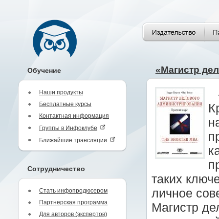
«Магистр дел
Обучение
Наши продукты
Бесплатные курсы
К
Контактная информация
н
Группы в Инфоклубе
п
Ближайшие трансляции
к
п
Сотрудничество
таких ключе
личное сов
Стать инфопродюсером
Партнерская программа
Магистр де
Для авторов (экспертов)