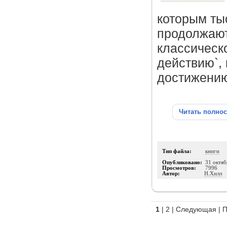
которым ты
продолжают
классическо
действию`,
достижению
Читать полно
Тип файла:
книги
Опубликовано:
31 октяб
Просмотров:
7996
Автор:
Н.Хилл
1
|
2
|
Следующая
|
П