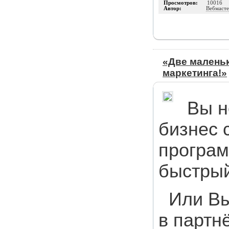
Просмотров:
10016
Автор:
Вебмасте
«Две маленьк
маркетинга!»
Вы н
бизнес 
програм
быстрый
Или Вы
в партн