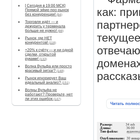
[ Сегодня в 19:00 МСК]
как: пр
Прямой эфир про рынок
без конкуренции!
(94)
партнер
Торговля идёт — и
дежурить у терминала
больше не нужно!
(98)
текущее
Рынок, где НЕТ
конкурентов!
(118)
отвечаю
+20% к счёту — и ни одной
сделки, открытой
руками!
(133)
доменах
Волна Вульфа или просто
красивый зигзаг?
(148)
рассказ
Рынок игнорирует Ваш
идеальный анализ?
(151)
Волны Вульфа не
работают? Проверьте, нет
ли этих ошибок
(147)
Читать полно
Размер:
34 mb
Длина:
36:00
Тип файла:
аудиопо
Опубликовано:
30 январ