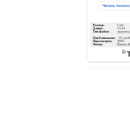
Читать полно
Размер:
3 mb
Длина:
13:44
Тип файла:
аудиопо
Опубликовано:
10 октя
Просмотров:
8985
Автор:
Никита К