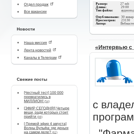
Размер:
27 mb
Отдел продаж
Длина:
29:00
Тип файла:
аудиопо
Все вакансии
Опубликовано:
30 январ
Просмотров:
23130
Автор:
Вебмасте
Новости
Наша миссия
«Интервью с
Лента новостей
Каналы в Телеграм
Свежие посты
[Честный тест] 100 000
превратились в
с владе
МИЛЛИОН!
(54)
[ЭФИР СЕГОДНЯ!] Четыре
вещи, ради которых стоит
програ
прийти
(98)
[ Прямой эфир 4 августа]
Волны Вульфа: где деньги
"Фарма
на самом деле?
(82)