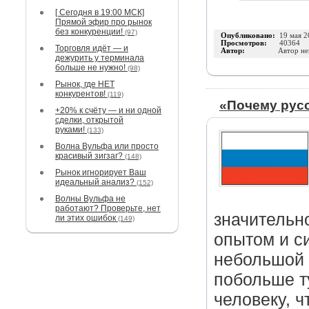
[ Сегодня в 19:00 МСК]
Прямой эфир про рынок
без конкуренции!
(97)
Опубликовано:
19 мая 2
Просмотров:
40364
Торговля идёт — и
Автор:
Автор не
дежурить у терминала
больше не нужно!
(98)
Рынок, где НЕТ
конкурентов!
(119)
«Почему рус
+20% к счёту — и ни одной
сделки, открытой
руками!
(133)
Волна Вульфа или просто
красивый зигзаг?
(148)
Рынок игнорирует Ваш
идеальный анализ?
(152)
Волны Вульфа не
работают? Проверьте, нет
значительн
ли этих ошибок
(149)
опытом и с
небольшой 
побольше т
человеку, ч