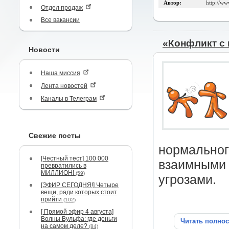
Автор:
http://ww
Отдел продаж
Все вакансии
«Конфликт с 
Новости
Наша миссия
Лента новостей
Каналы в Телеграм
Свежие посты
нормально
[Честный тест] 100 000
взаимными 
превратились в
МИЛЛИОН!
(59)
угрозами.
[ЭФИР СЕГОДНЯ!] Четыре
вещи, ради которых стоит
прийти
(102)
[ Прямой эфир 4 августа]
Волны Вульфа: где деньги
Читать полно
на самом деле?
(84)