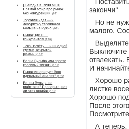
Поставить
[ Сегодня в 19:00 МСК]
закончи"
Прямой эфир про рынок
без конкуренции!
(97)
Торговля идёт — и
Но не нуж
дежурить у терминала
больше не нужно!
(99)
малого. Сос
Рынок, где НЕТ
конкурентов!
(120)
Выделите 
+20% к счёту — и ни одной
Выключите 
сделки, открытой
руками!
(134)
отвлекать. 
Волна Вульфа или просто
красивый зигзаг?
(151)
И начинайте
Рынок игнорирует Ваш
идеальный анализ?
(155)
Хорошо р
Волны Вульфа не
работают? Проверьте, нет
листке вос
ли этих ошибок
(152)
Хорошо под
После этого
Посмотрите 
А теперь,