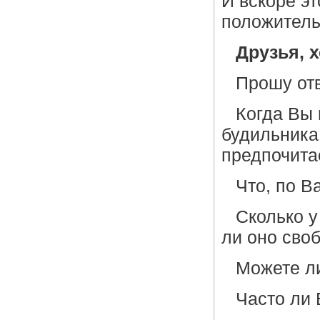
И вскоре э
положитель
Друзья, 
Прошу отв
Когда Вы 
будильника
предпочита
Что, по В
Сколько у
ли оно сво
Можете ли
Часто ли