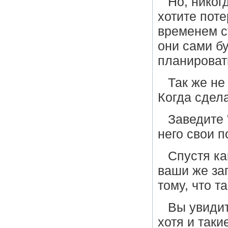
Но, никог
хотите поте
временем с
они сами бу
планироват
Так же не
Когда сдел
Заведите 
него свои п
Спустя ка
ваши же за
тому, что т
Вы увидит
хотя и таки