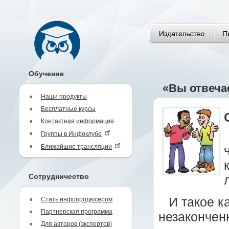
Обучение
«Вы отвеча
Наши продукты
Бесплатные курсы
Контактная информация
Группы в Инфоклубе
Ближайшие трансляции
Сотрудничество
И такое к
Стать инфопродюсером
Партнерская программа
незакончен
Для авторов (экспертов)