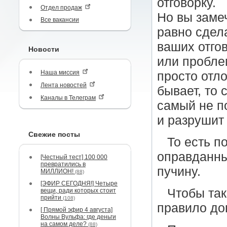
отговорку.
Отдел продаж
Но вы заме
Все вакансии
равно сдела
ваших отгов
Новости
или пробле
Наша миссия
просто отло
Лента новостей
бывает, то 
Каналы в Телеграм
самый не п
и разрушит
Свежие посты
То есть п
оправданны
[Честный тест] 100 000
превратились в
пучину.
МИЛЛИОН!
(88)
[ЭФИР СЕГОДНЯ!] Четыре
Чтобы так
вещи, ради которых стоит
прийти
(108)
правило до
[ Прямой эфир 4 августа]
Волны Вульфа: где деньги
на самом деле?
(88)