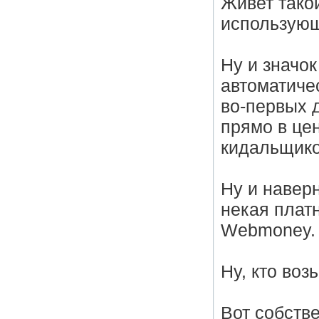
Живет тако
использующ
Ну и значок
автоматиче
во-первых 
прямо в це
кидальщик
Ну и наверн
некая платн
Webmoney.
Ну, кто воз
Вот собстве