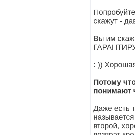
Попробуйте 
скажут - да
Вы им скаже
ГАРАНТИРУЮ
: )) Хороша
Потому чт
понимают ч
Даже есть т
называется 
второй, хо
возврат кре