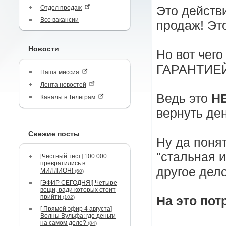
Отдел продаж
Это действ
Все вакансии
продаж! Эт
Новости
Но вот чего
ГАРАНТИЕ
Наша миссия
Лента новостей
Ведь это
Н
Каналы в Телеграм
вернуть ден
Свежие посты
Ну да понят
"стальная и
[Честный тест] 100 000
превратились в
другое дело
МИЛЛИОН!
(60)
[ЭФИР СЕГОДНЯ!] Четыре
вещи, ради которых стоит
прийти
(102)
На это пот
[ Прямой эфир 4 августа]
Волны Вульфа: где деньги
на самом деле?
(84)