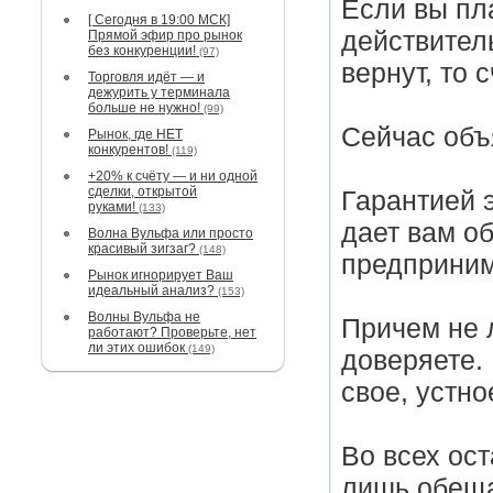
Если вы пла
[ Сегодня в 19:00 МСК]
действитель
Прямой эфир про рынок
без конкуренции!
(97)
вернут, то 
Торговля идёт — и
дежурить у терминала
больше не нужно!
(99)
Сейчас объ
Рынок, где НЕТ
конкурентов!
(119)
+20% к счёту — и ни одной
сделки, открытой
Гарантией 
руками!
(133)
дает вам об
Волна Вульфа или просто
красивый зигзаг?
(148)
предприним
Рынок игнорирует Ваш
идеальный анализ?
(153)
Волны Вульфа не
Причем не 
работают? Проверьте, нет
ли этих ошибок
(149)
доверяете. 
свое, устн
Во всех ост
лишь обеща