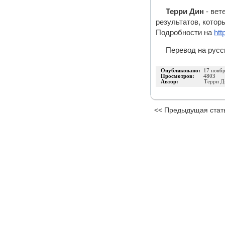
Терри Дин
- вет
результатов, кото
Подробности на
htt
Перевод на русс
Опубликовано:
17 нояб
Просмотров:
4803
Автор:
Терри Д
<< Предыдущая стат