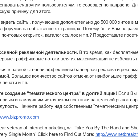
ендоваться другим пользователям, то совершенно напрасно. Дл
скую причину для этого.
видеть сайты, получающие дополнительно до 500 000 хитов в ме
 форумов на собственных страницах. Почему бы и Вам не разм
 почтовых открыток, каталог ссылок и т.п.? Предоставьте посет
ессивной рекламной деятельности.
В то время, как бесплатны
первые траффиковые потоки, для их максимизации не избежать 
ения в равной степени эффективны баннерная реклама и реклама
мой. Большое количество сайтов отмечают наибольшие траффи
 печати и т.п.
е создание "тематического центра" в долгий ящик!
Если Вы 
ервым и наилучшим источником поставки на целевой рынок опре
лупость. Начните работу над собственным "тематическим центр
//www.bizpromo.com
year veteran of Internet marketing, will Take You By The Hand and Sh
ery Single Month" Click here to Find Out More:
http://www.netbreak