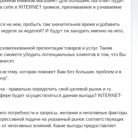
ктронном книжном магазине? Для большинства ответ будет
ала себе в INTERNET громкое, признаваемое и узнаваемое
ся на нем, пробыть там значительное время и добавить
 неделя за неделей? И будут ли заходить именно на него,
скомпонованной презентации товаров и услуг. Таким
не сможете убедить потенциальных клиентов в том, что Вы
инесет.
систему, которая поможет Вам без больших проблем и в
тр".
а - правильно определить свой целевой рынок и ту
 сфере будет осуществляться данная выгода? INTERNET-
его потребности и запросы, желания и негативные факторы
е агрессивной подачи на указанный рынок соответствующих
ь от негативных влияний. Какие выгоды предоставляет