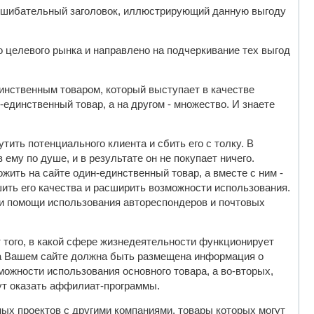
огсшибательный заголовок, иллюстрирующий данную выгоду
 целевого рынка и направлено на подчеркивание тех выгод
инственным товаром, который выступает в качестве
-единственный товар, а на другом - множество. И знаете
ить потенциального клиента и сбить его с толку. В
ему по душе, и в результате он не покупает ничего.
жить на сайте один-единственный товар, а вместе с ним -
ить его качества и расширить возможности использования.
ри помощи использования автореспондеров и почтовых
 того, в какой сфере жизнедеятельности функционирует
на Вашем сайте должна быть размещена информация о
можности использования основного товара, а во-вторых,
ут оказать аффилиат-программы.
х проектов с другими компаниями, товары которых могут