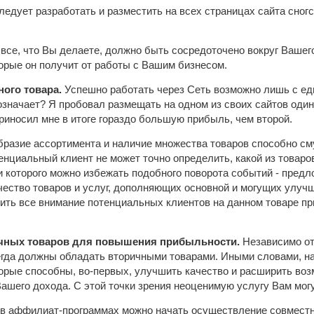
ледует разработать и разместить на всех страницах сайта сн
все, что Вы делаете, должно быть сосредоточено вокруг Вашего
орые он получит от работы с Вашим бизнесом.
ного товара.
Успешно работать через Сеть возможно лишь с ед
 означает? Я пробовал размещать на одном из своих сайтов один
риносил мне в итоге гораздо большую прибыль, чем второй.
разие ассортимента и наличие множества товаров способно смут
енциальный клиент не может точно определить, какой из товаров 
 которого можно избежать подобного поворота событий - предло
ество товаров и услуг, дополняющих основной и могущих улучш
ить все внимание потенциальных клиентов на данном товаре п
ичных товаров для повышения прибыльности.
Независимо от
егда должны обладать вторичными товарами. Иными словами, 
торые способны, во-первых, улучшить качество и расширить воз
ашего дохода. С этой точки зрения неоценимую услугу Вам мог
в аффилиат-программах можно начать осуществление совместны