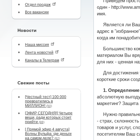
Приведем просто
Отдел продаж
один - http://www.
Все вакансии
имя.
Является ли Ваш
Новости
адрес в "избранное
когда им понадоби
Наша миссия
Большинство ком
Лента новостей
материалом Вы вряд
Каналы в Телеграм
для них - ценная н
Для достижения 
короткие сроки со
Свежие посты
1. Определение
абсолютную выгоду
[Честный тест] 100 000
превратились в
маркетинг? Защита
МИЛЛИОН!
(50)
[ЭФИР СЕГОДНЯ!] Четыре
Нужно правильно
вещи, ради которых стоит
- страх, склонност
прийти
(98)
товаров и услуг, с
[ Прямой эфир 4 августа]
Волны Вульфа: где деньги
посетителям Ваш с
на самом деле?
(82)