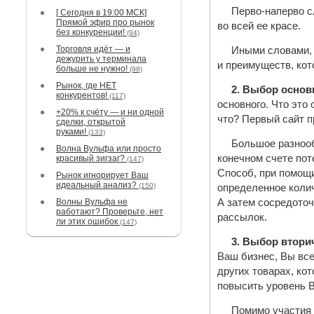
Перво-наперво с
[ Сегодня в 19:00 МСК]
Прямой эфир про рынок
во всей ее красе.
без конкуренции!
(94)
Торговля идёт — и
Иными словами, 
дежурить у терминала
и преимуществ, кот
больше не нужно!
(98)
Рынок, где НЕТ
2. Выбор основ
конкурентов!
(117)
основного. Что это
+20% к счёту — и ни одной
что? Первый сайт п
сделки, открытой
руками!
(133)
Большое разнооб
Волна Вульфа или просто
конечном счете пот
красивый зигзаг?
(147)
Способ, при помощи
Рынок игнорирует Ваш
идеальный анализ?
(150)
определенное колич
Волны Вульфа не
А затем сосредоточ
работают? Проверьте, нет
рассылок.
ли этих ошибок
(147)
3. Выбор втор
Ваш бизнес, Вы вс
других товарах, ко
повысить уровень В
Помимо участия 