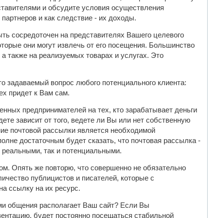
дставителями и обсудите условия осуществления
партнеров и как следствие - их доходы.
ыть сосредоточен на представителях Вашего целевого
торые они могут извлечь от его посещения. Большинство
 а также на реализуемых товарах и услугах. Это
то задаваемый вопрос любого потенциального клиента:
ех придет к Вам сам.
нных предпринимателей на тех, кто зарабатывает деньги
адете зависит от того, ведете ли Вы или нет собственную
ение почтовой рассылки является необходимой
полне достаточным будет сказать, что почтовая рассылка -
к реальными, так и потенциальными.
ом. Опять же повторю, что совершенно не обязательно
личество публицистов и писателей, которые с
а ссылку на их ресурс.
и общения располагает Ваш сайт? Если Вы
зентацию, будет постоянно посещаться стабильной