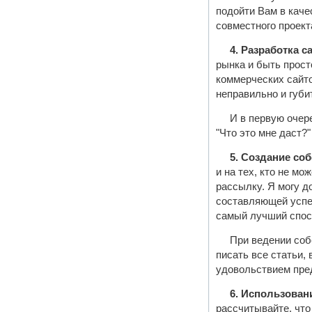
подойти Вам в каче
совместного проект
4. Разработка с
рынка и быть прост
коммерческих сайто
неправильно и губи
И в первую очер
"Что это мне даст?"
5. Создание со
и на тех, кто не мо
рассылку. Я могу д
составляющей успех
самый лучший спосо
При ведении соб
писать все статьи,
удовольствием пред
6. Использован
рассчитывайте, что