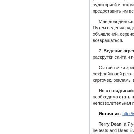
аудиторией и реком
предоставить им ве
Мне доводилось 
Путем ведения ряда
объявлений, сервис
возвращаться.
7. Ведение агр
раскрутки сайта и 
С этой точки зр
оффлайновой рекла
карточек, рекламы в
Не откладывайт
необходимо стать п
непозволительная г
Источник:
http:
Terry Dean
, a 7 
he tests and Uses Ev