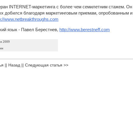
еран INTERNET-маркетинга с более чем cемилетним стажем. Он 
рых добился благодаря маркетинговым приемам, опробованным и
p://www.netbreakthroughs.com
кий язык
- Павел Берестнев,
http://www.berestneff.com
ря 2009
ин
ья
||
Назад
||
Следующая статья >>