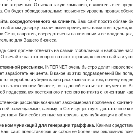
стве вторичных. Отыскав такую компанию, свяжитесь с ее пре
а. Он будет обоюдовыгодным: повысится уровень продаж обоих 
айта, сосредоточенного на клиенте.
Ваш сайт просто обязан б
о набитым доверху различными преимуществами и выгодами, ко
в Сети, напротив, сосредоточены на компании и ее владельцах,
тельно для Вашего бизнеса.
едь сайт должен отвечать на самый глобальный и наиболее час
 Отвечайте на этот вопрос на всех страницах своего сайта и усп
бственной рассылки.
INTERNET очень быстро делит новоиспече
жет заработать ни цента. В какое из этих подразделений Вы поп
олго, подробно и убедительно рассказывать о том, почему вед
а в электронном бизнесе, но в данной статье это неуместно. В
б поддержания постоянного и тесного контакта с клиентами ка
ственной рассылки возникает закономерная проблема с контент
 в ней размещаемые, самому: в Сети существует достаточное ко
оставят Вам собственные материалы для публикации в обмен н
ие коммуникаций для генерации траффика.
Какими средствам
 Ваш сайт, представляющий собой не более чем рекламную пре