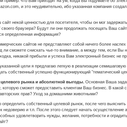
й пример: что Вам приходит на ум, когда Вы подумаете об эле
amazon.com, и это неудивительно, ибо указанная компания созд
 сайт некой ценностью для посетителя, чтобы он мог задержать
" своего браузера? Будут ли они продолжать посещать Ваш сайт
тся определенная информация?
мерческих сайтов не представляют собой ничего более наспех 
 ли сможете снискать чье-то внимание, а между тем, если Вы 
аходка, никакой прибыли и успеха Вам электронный бизнес не пр
указанной цели я предлагаю легкую в реализации семишаговую 
здать собственный успешно функционирующий "тематический цен
 целевого рынка и абсолютной выгоды.
Основная Ваша задач
, которую сможет предоставить клиентам Ваш бизнес. В какой
 авторских прав? Уход за домашними животными?
 определить собственный целевой рынок, после чего выяснить 
ь к недоверию и т.п. После этого следует начать осуществлени
пособных удовлетворить нужды, желания, потребности и оградит
айт?