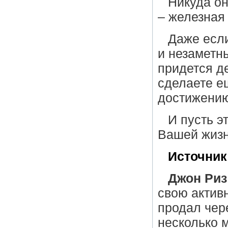
Никуда он
– железная 
Даже есл
и незаметны
придется де
сделаете е
достижению
И пусть э
Вашей жизн
Источник
Джон Риз
свою активн
продал чер
несколько 