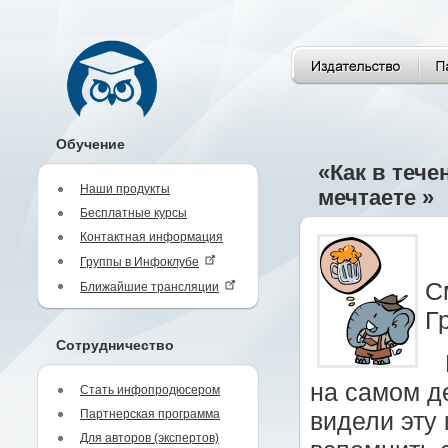
Обучение
«Как в тече
Наши продукты
мечтаете »
Бесплатные курсы
Контактная информация
Группы в Инфоклубе
С
Ближайшие трансляции
Г
Сотрудничество
на самом д
Стать инфопродюсером
Партнерская программа
видели эту 
Для авторов (экспертов)