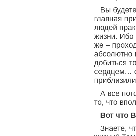
Вы будете
главная пр
людей прак
жизни. Ибо 
же – прохо
абсолютно 
добиться то
сердцем… с
приблизили
А все пот
то, что впо
Вот что 
Знаете, 