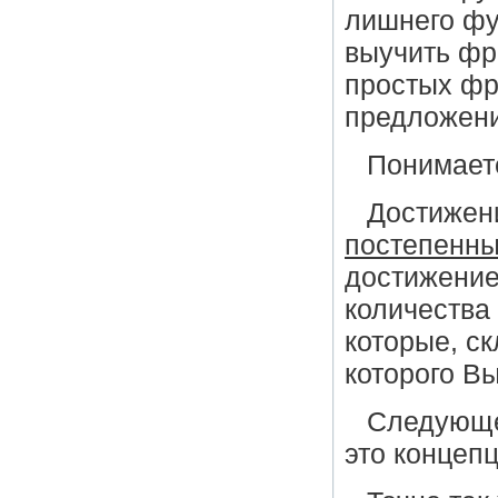
лишнего фу
выучить фр
простых фр
предложени
Понимаете
Достижен
постепенн
достижение
количества
которые, ск
которого В
Следующе
это концеп