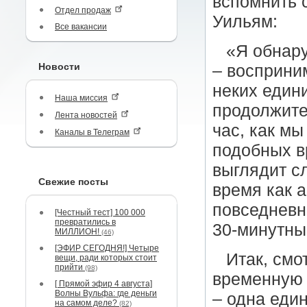
вспомнить 
Отдел продаж
Уильям:
Все вакансии
«Я обнар
Новости
– восприни
неких един
Наша миссия
продолжите
Лента новостей
час, как мы
Каналы в Телеграм
подобных в
выглядит с
Свежие посты
время как 
повседневн
[Честный тест] 100 000
превратились в
30-минутны
МИЛЛИОН!
(46)
[ЭФИР СЕГОДНЯ!] Четыре
Итак, смо
вещи, ради которых стоит
прийти
(98)
временную 
[ Прямой эфир 4 августа]
Волны Вульфа: где деньги
– одна един
на самом деле?
(82)