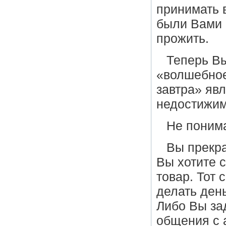
принимать 
были Вами 
прожить.
Теперь В
«волшебное
завтра» яв
недостижим
Не понима
Вы прекра
Вы хотите 
товар. Тот 
делать ден
Либо Вы за
общения с 