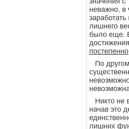
значения с
неважно, в 
заработать
лишнего ве
было еще. 
достижения
постепенно
По другом
существенн
невозможно
невозможна
Никто не 
начав это д
единственн
лишних фун