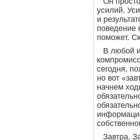
Он просто
усилий. Уси
и результа
поведение 
поможет. С
В любой и
компромисс
сегодня, п
но вот «за
начнем ход
обязательн
обязательн
информацио
собственног
Завтра. З