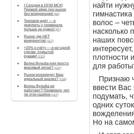
найти нужн
[ Сегодня в 19:00 МСК]
Прямой эфир про рынок
гимнастика
без конкуренции!
(94)
волос – че
Торговля идёт — и
дежурить у терминала
больше не нужно!
насколько 
(97)
Рынок, где НЕТ
наших повс
конкурентов!
(117)
интересует,
+20% к счёту — и ни одной
сделки, открытой
плотности 
руками!
(133)
Волна Вульфа или просто
для работы
красивый зигзаг?
(147)
Рынок игнорирует Ваш
Признаю ч
идеальный анализ?
(149)
ввести Вас
Волны Вульфа не
работают? Проверьте, нет
подумать, ч
ли этих ошибок
(147)
одних суто
вожделения 
Но на самом