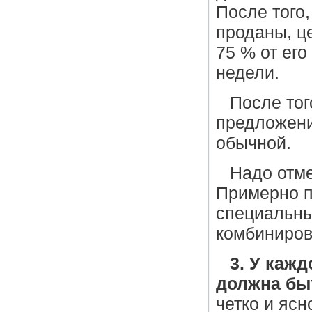
После того
проданы, ц
75 % от ег
недели.
После тог
предложени
обычной.
Надо отме
Примерно п
специальны
комбиниров
3. У каж
должна бы
четко и яс