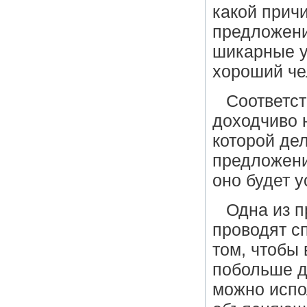
какой прич
предложени
шикарные у
хороший че
Соответст
доходчиво 
которой де
предложени
оно будет 
Одна из п
проводят с
том, чтобы 
побольше де
можно испо