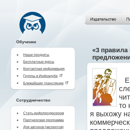
Обучение
«3 правила
Наши продукты
предложени
Бесплатные курсы
Контактная информация
Группы в Инфоклубе
Е
Ближайшие трансляции
сле
чит
Сотрудничество
то 
я выхожу н
Стать инфопродюсером
Партнерская программа
коммерческ
Для авторов (экспертов)