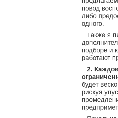
предлагаем
повод восп
либо предо
одного.
Также я п
дополнител
подборе и 
работают п
2. Каждо
ограничен
будет веско
рискуя упу
промедления
предпримет