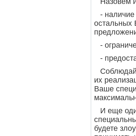
Назовем и
- наличие
остальных 
предложени
- огранич
- предос
Соблюдайт
их реализа
Ваше специ
максималь
И еще оди
специальны
будете зло