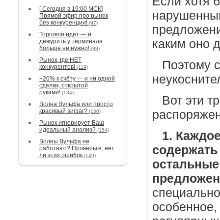
Если хотя б
[ Сегодня в 19:00 МСК]
нарушенным
Прямой эфир про рынок
без конкуренции!
(97)
предложени
Торговля идёт — и
каким оно 
дежурить у терминала
больше не нужно!
(99)
Рынок, где НЕТ
Поэтому с
конкурентов!
(119)
неукосните
+20% к счёту — и ни одной
сделки, открытой
руками!
(134)
Вот эти т
Волна Вульфа или просто
красивый зигзаг?
распоряжен
(150)
Рынок игнорирует Ваш
идеальный анализ?
(154)
1. Каждо
Волны Вульфа не
содержать 
работают? Проверьте, нет
ли этих ошибок
(149)
остальные
предложен
специально
особенное, 