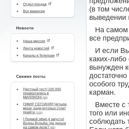
предложени
Отдел продаж
(в том чис
Все вакансии
выведении н
Новости
На самом 
все предпр
Наша миссия
Лента новостей
И если Вы
Каналы в Телеграм
каких-либо
вынужден к
достаточно
Свежие посты
особого тр
[Честный тест] 100 000
карман.
превратились в
МИЛЛИОН!
(86)
Вместе с 
[ЭФИР СЕГОДНЯ!] Четыре
вещи, ради которых стоит
того или и
прийти
(104)
[ Прямой эфир 4 августа]
соблюдать 
Волны Вульфа: где деньги
на самом деле?
(86)