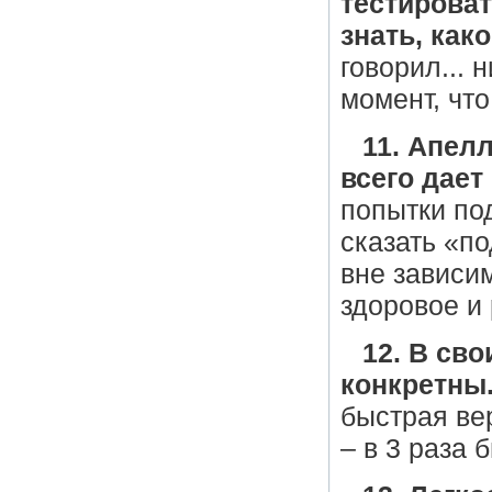
тестироват
знать, как
говорил... 
момент, что
11. Апел
всего дает
попытки по
сказать «по
вне зависим
здоровое и
12. В сво
конкретны
быстрая вер
– в 3 раза б