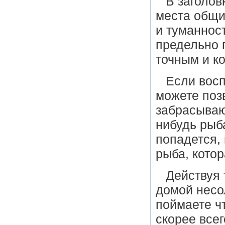
В заголов
места общи
и туманнос
предельно 
точным и к
Если восп
можете поз
забрасываю
нибудь рыб
попадется, 
рыба, кото
Действуя 
домой несо
поймаете чт
скорее всег