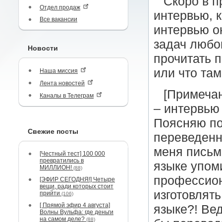
Скоро в п
Отдел продаж
интервью, к
Все вакансии
интервью о
задач любо
Новости
прочитать 
или что там
Наша миссия
Лента новостей
[Примечан
Каналы в Телеграм
– интервь
Поясняю по
Свежие посты
переведенн
меня письм
[Честный тест] 100 000
превратились в
языке упом
МИЛЛИОН!
(88)
профессион
[ЭФИР СЕГОДНЯ!] Четыре
вещи, ради которых стоит
изготовлят
прийти
(106)
[ Прямой эфир 4 августа]
языке?! Вед
Волны Вульфа: где деньги
на самом деле?
(88)