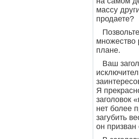
на самом д
массу друг
продаете?
Позвольте
множество р
плане.
Ваш заго
исключител
заинтересо
Я прекрасн
заголовок 
нет более п
загубить в
он призван