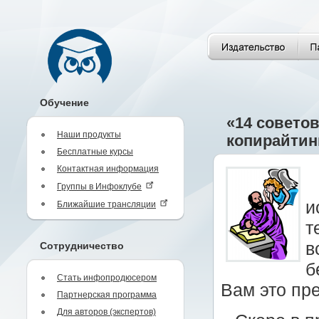
Обучение
«14 совето
Наши продукты
копирайтин
Бесплатные курсы
Контактная информация
Группы в Инфоклубе
и
Ближайшие трансляции
т
в
Сотрудничество
б
Стать инфопродюсером
Вам это пр
Партнерская программа
Для авторов (экспертов)