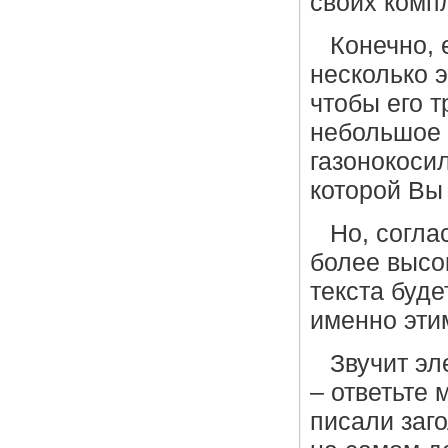
своих комп
Конечно, 
несколько э
чтобы его 
небольшое 
газонокоси
которой Вы
Но, согла
более высо
текста буде
именно этим
Звучит эл
– ответьте 
писали заго