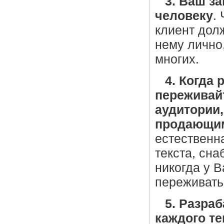
3. Ваш з
человеку
.
клиент дол
нему лично,
многих.
4. Когда 
переживайт
аудитории,
продающим
естественна
текста, сн
никогда у В
переживать
5. Разра
каждого те