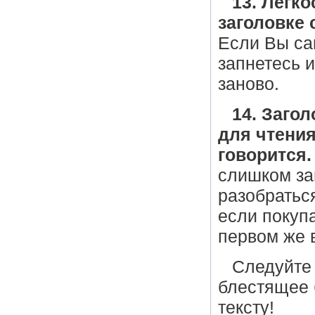
13. Легк
заголовке 
Если Вы сам
запнетесь 
заново.
14. Заго
для чтения
говорится.
слишком за
разобраться
если покуп
первом же в
Следуйте 
блестящее
тексту!