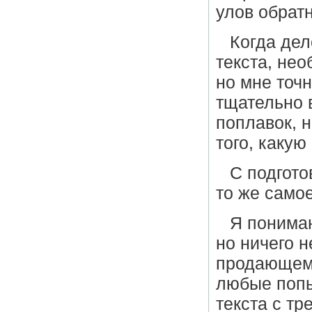
улов обратн
Когда дел
текста, нео
но мне точ
тщательно в
поплавок, н
того, какую
С подгото
то же самое
Я понимаю
но ничего 
продающему
любые попы
текста с тр