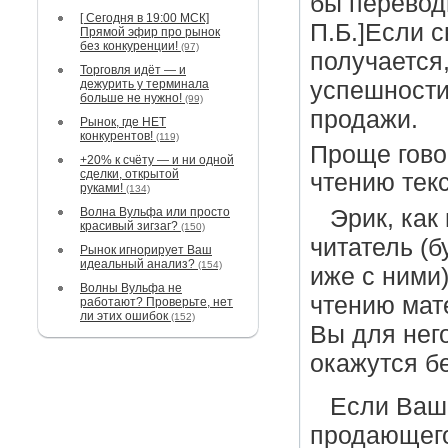
бы перевод
[ Сегодня в 19:00 МСК]
П.Б.]Если с
Прямой эфир про рынок
без конкуренции!
(97)
получается
Торговля идёт — и
дежурить у терминала
успешности
больше не нужно!
(99)
продажи.
Рынок, где НЕТ
конкурентов!
(119)
Проще гово
+20% к счёту — и ни одной
сделки, открытой
чтению текс
руками!
(134)
Волна Вульфа или просто
Эрик, как
красивый зигзаг?
(150)
читатель (б
Рынок игнорирует Ваш
идеальный анализ?
(154)
иже с ними)
Волны Вульфа не
чтению мате
работают? Проверьте, нет
ли этих ошибок
(152)
Вы для нег
окажутся б
Если Ваш 
продающего