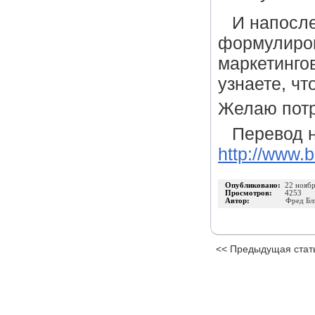
И напосл
формулиров
маркетингов
узнаете, чт
Желаю потр
Перевод н
http://www.
Опубликовано:
22 нояб
Просмотров:
4253
Автор:
Фред Бл
<< Предыдущая стат