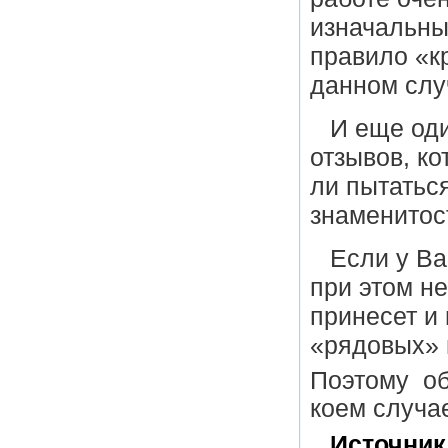
изначальны
правило «кр
данном слу
И еще од
отзывов, ко
ли пытатьс
знаменитос
Если у Ва
при этом н
принесет и
«рядовых» 
Поэтому об
коем случае
Источник