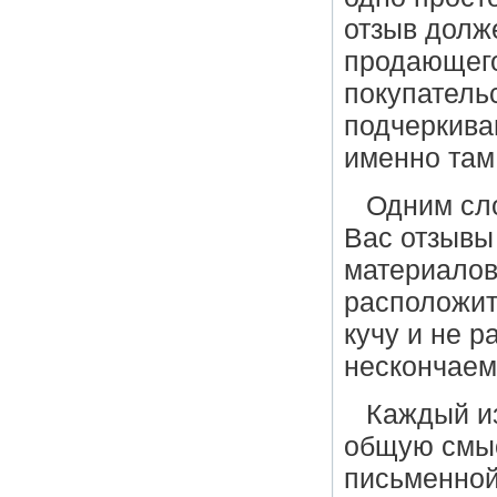
отзыв долже
продающего
покупательс
подчеркива
именно там 
Одним сл
Вас отзывы
материалов
расположит
кучу и не р
нескончаем
Каждый из
общую смы
письменной 