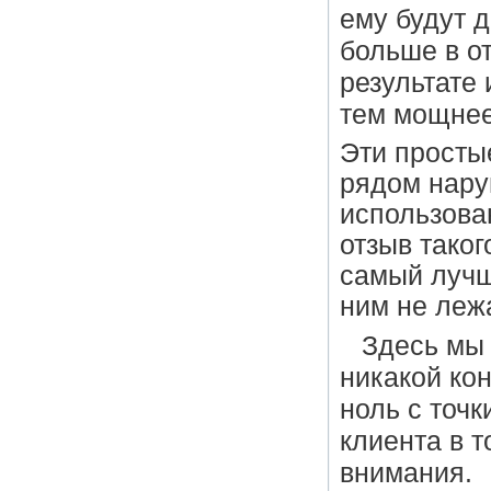
ему будут 
больше в о
результате 
тем мощнее
Эти просты
рядом нару
использован
отзыв таког
самый лучши
ним не леж
Здесь мы
никакой ко
ноль с точ
клиента в т
внимания.