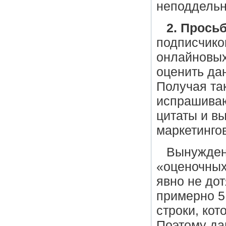
неподдельн
2. Просьб
подписчико
онлайновых
оценить да
Получая та
испрашиваю
цитаты и вы
маркетинго
Вынужден 
«оценочных
явно не до
примерно 5
строки, ко
Поэтому да