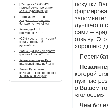
покупки Ваш
[ Сегодня в 19:00 МСК]
Прямой эфир про рынок
формироват
без конкуренции!
(97)
запомните: 
Торговля идёт — и
дежурить у терминала
больше не нужно!
лучшего о 
(99)
Рынок, где НЕТ
сами – вря
конкурентов!
(119)
отзыву. Это
+20% к счёту — и ни одной
сделки, открытой
хорошего д
руками!
(134)
Волна Вульфа или просто
красивый зигзаг?
(150)
Перегибат
Рынок игнорирует Ваш
идеальный анализ?
(154)
Незаинте
Волны Вульфа не
которой от
работают? Проверьте, нет
ли этих ошибок
(149)
нужные рез
о Вашем то
«голосом»,
Чем боле