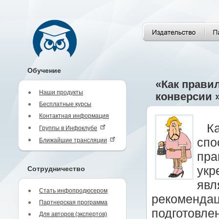
Обучение
«Как прави
Наши продукты
конверсии 
Бесплатные курсы
Контактная информация
К
Группы в Инфоклубе
спо
Ближайшие трансляции
пра
укр
Сотрудничество
явл
Стать инфопродюсером
рекомендаци
Партнерская программа
подготовле
Для авторов (экспертов)