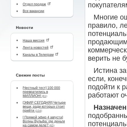
покупателя
Отдел продаж
Все вакансии
Многие ош
правило, ле
Новости
потенциаль
продающим 
Наша миссия
Лента новостей
коммерческ
Каналы в Телеграм
верить не б
Истина за
Свежие посты
если, конеч
подойти к р
[Честный тест] 100 000
превратились в
работают о
МИЛЛИОН!
(81)
[ЭФИР СЕГОДНЯ!] Четыре
Назначен
вещи, ради которых стоит
прийти
(104)
подобранны
[ Прямой эфир 4 августа]
Волны Вульфа: где деньги
потенциаль
на самом деле?
(85)