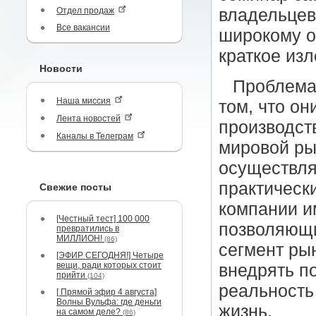
Отдел продаж
владельцев
Все вакансии
широкому о
краткое из
Новости
Проблема 
Наша миссия
том, что о
Лента новостей
производст
Каналы в Телеграм
мировой ры
осуществля
практически
Свежие посты
компании и
[Честный тест] 100 000
позволяющи
превратились в
МИЛЛИОН!
(86)
сегмент рын
[ЭФИР СЕГОДНЯ!] Четыре
вещи, ради которых стоит
внедрять п
прийти
(104)
реальность
[ Прямой эфир 4 августа]
Волны Вульфа: где деньги
жизнь.
на самом деле?
(86)