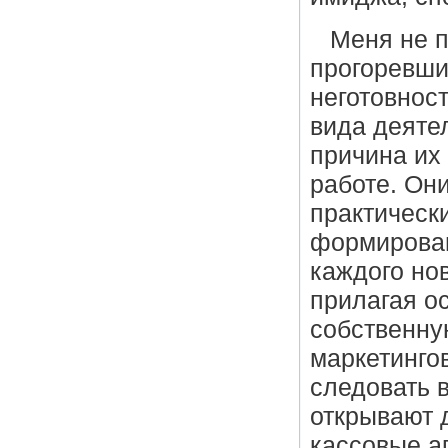
Меня не п
прогоревши
неготовнос
вида деяте
причина их
работе. Они
практическ
формирован
каждого нов
прилагая ос
собственну
маркетинго
следовать 
открывают 
кассовые а