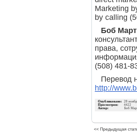
Marketing b
by calling (
Боб Март
консультант
права, сот
информация
(508) 481-8
Перевод н
http://www.
Опубликовано:
28 нояб
Просмотров:
4422
Автор:
Боб Мар
<< Предыдущая стат