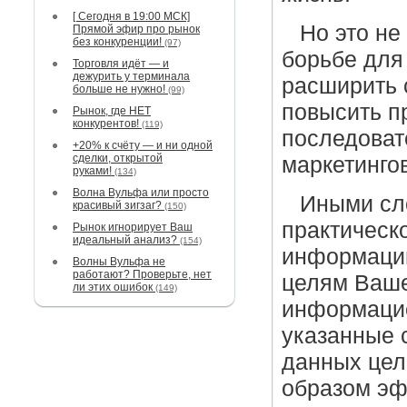
[ Сегодня в 19:00 МСК]
Но это не
Прямой эфир про рынок
без конкуренции!
(97)
борьбе для
Торговля идёт — и
дежурить у терминала
расширить 
больше не нужно!
(99)
повысить п
Рынок, где НЕТ
конкурентов!
(119)
последоват
+20% к счёту — и ни одной
сделки, открытой
маркетинго
руками!
(134)
Волна Вульфа или просто
Иными сл
красивый зигзаг?
(150)
практическ
Рынок игнорирует Ваш
идеальный анализ?
(154)
информации
Волны Вульфа не
работают? Проверьте, нет
целям Ваше
ли этих ошибок
(149)
информацио
указанные 
данных цел
образом эф