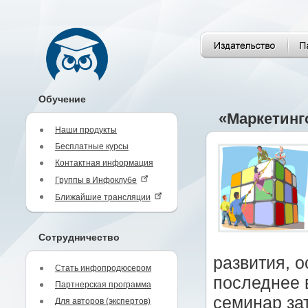
Обучение
«Маркетинг
Наши продукты
Бесплатные курсы
Контактная информация
Группы в Инфоклубе
Ближайшие трансляции
Сотрудничество
развития, 
Стать инфопродюсером
последнее 
Партнерская программа
семинар за
Для авторов (экспертов)