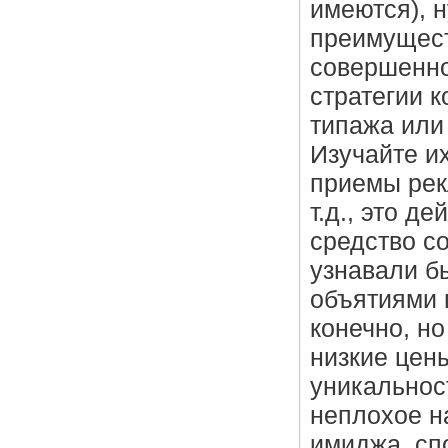
имеются), 
преимущест
совершенно
стратегии 
типажа или
Изучайте и
приемы рек
т.д., это д
средство с
узнавали б
объятиями 
конечно, но
низкие цен
уникальност
неплохое н
имиджа, сп