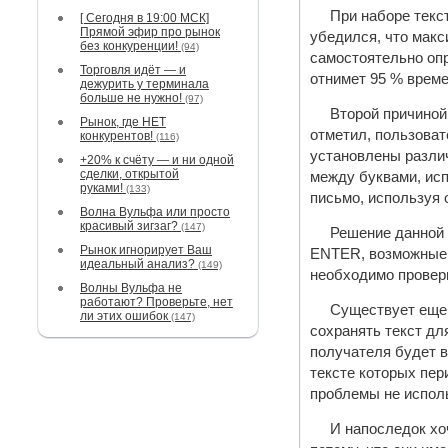
При наборе текс
[ Сегодня в 19:00 МСК]
Прямой эфир про рынок
убедился, что макс
без конкуренции!
(94)
самостоятельно опр
Торговля идёт — и
отнимет 95 % време
дежурить у терминала
больше не нужно!
(97)
Второй причиной
Рынок, где НЕТ
отметил, пользоват
конкурентов!
(116)
установлены различ
+20% к счёту — и ни одной
сделки, открытой
между буквами, ис
руками!
(133)
письмо, используя 
Волна Вульфа или просто
красивый зигзаг?
(147)
Решение данной 
Рынок игнорирует Ваш
ENTER, возможные 
идеальный анализ?
(149)
необходимо провери
Волны Вульфа не
работают? Проверьте, нет
Существует еще 
ли этих ошибок
(147)
сохранять текст дл
получателя будет в
тексте которых пер
проблемы не исполь
И напоследок хо