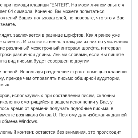
нее при помощи клавиши "ENTER". На моем личном опыте я
яет 64 символа. Конечно, Вы можете попытаться
чтений Ваших пользователей, но поверьте, что это у Вас
узнаете.
лядят, заключается в разнице шрифтов. Как я ранее уже
 клиенты. И соответственно в каждом из них по умолчанию
ание различный межстрочный интервал шрифта, интервал
строки различной длины. Иными словами, если Вы пишете
ента вид письма будет совершенно другим.
м первой. Используя разделение строк с помощью клавиши
у, прежде чем отправлять письмо обширной аудитории,
омых.
оров, используемых при составлении писем, склонны
великолепно смотрящийся в вашем исполнении у Вас, у
лось время от времени получать подобные письма, в
тименте возникала буква U. Поэтому для избежания данной
м обмена Windows.
лепный контент, остаются без внимания, это происходит