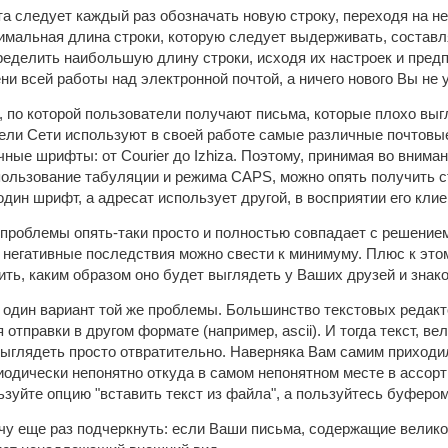
та следует каждый раз обозначать новую строку, переходя на 
имальная длина строки, которую следует выдерживать, составл
еделить наибольшую длину строки, исходя их настроек и предпо
ни всей работы над электронной почтой, а ничего нового Вы не 
, по которой пользователи получают письма, которые плохо выг
ели Сети используют в своей работе самые различные почтовые
ные шрифты: от Courier до Izhiza. Поэтому, принимая во вним
пользование табуляции и режима CAPS, можно опять получить 
один шрифт, а адресат использует другой, в восприятии его кли
проблемы опять-таки просто и полностью совпадает с решение
негативные последствия можно свести к минимуму. Плюс к этом
ть, каким образом оно будет выглядеть у Ваших друзей и знак
один вариант той же проблемы. Большинство текстовых редакт
я отправки в другом формате (например, ascii). И тогда текст, 
ыглядеть просто отвратительно. Наверняка Вам самим приходи
иодически непонятно откуда в самом непонятном месте в ассор
зуйте опцию "вставить текст из файла", а пользуйтесь буферо
чу еще раз подчеркнуть: если Ваши письма, содержащие велико