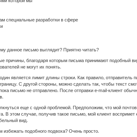
ями которой мы
ам специальные разработки в сфере
ти
ему данное письмо выглядит? Приятно читать?
ые причины, благодаря которым письма принимают подобный вид.
вателей не могут их понять.
один является лимит длины строки. Как правило, отправитель п
границу. С другой стороны, можно сделать так, чтобы текст смо
, пока письмо не отправлено. После отправки e-mail-клиент обы
в.
лкнуться еще с одной проблемой. Предположим, что мой почтов
а. В этом случае, получив такое письмо, мой клиент воспримет е
бельный вид.
м избежать подобного подвоха? Очень просто.