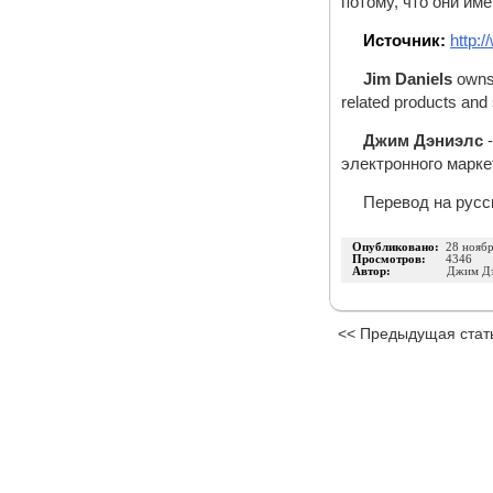
потому, что они им
Источник:
http:
Jim Daniels
owns
related products and s
Джим Дэниэлс
-
электронного марке
Перевод на русс
Опубликовано:
28 нояб
Просмотров:
4346
Автор:
Джим Дэ
<< Предыдущая стат