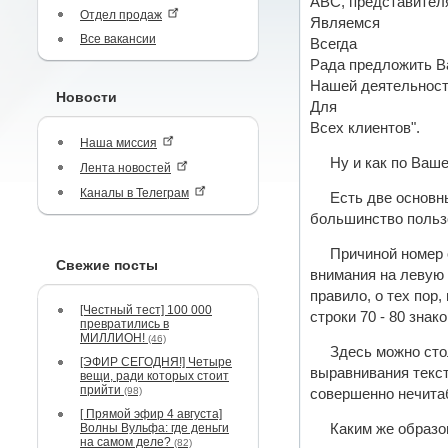
ABC, представител
Отдел продаж
Являемся
Все вакансии
Всегда
Рада предложить В
Нашей деятельнос
Новости
Для
Всех клиентов".
Наша миссия
Ну и как по Ваш
Лента новостей
Каналы в Телеграм
Есть две основн
большинство пользо
Причиной номер 
Свежие посты
внимания на левую 
правило, о тех пор
[Честный тест] 100 000
строки 70 - 80 знако
превратились в
МИЛЛИОН!
(46)
Здесь можно сто
[ЭФИР СЕГОДНЯ!] Четыре
выравнивания текст
вещи, ради которых стоит
прийти
(98)
совершенно нечита
[ Прямой эфир 4 августа]
Волны Вульфа: где деньги
Каким же образо
на самом деле?
(82)