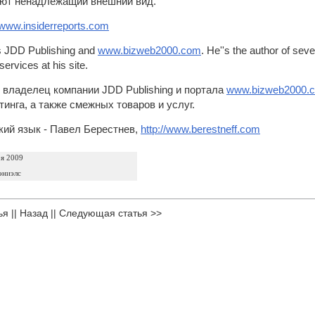
еют ненадлежащий внешний вид.
//www.insiderreports.com
 JDD Publishing and
www.bizweb2000.com
. He''s the author of sev
ervices at his site.
 владелец компании JDD Publishing и портала
www.bizweb2000.
тинга, а также смежных товаров и услуг.
кий язык
- Павел Берестнев,
http://www.berestneff.com
ря 2009
ниэлс
ья
||
Назад
||
Следующая статья >>