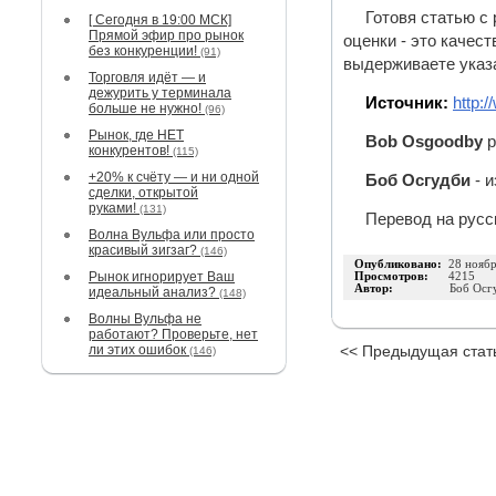
Готовя статью с 
[ Сегодня в 19:00 МСК]
Прямой эфир про рынок
оценки - это качест
без конкуренции!
(91)
выдерживаете указа
Торговля идёт — и
дежурить у терминала
Источник:
http:
больше не нужно!
(96)
Рынок, где НЕТ
Bob
Osgoodby
p
конкурентов!
(115)
+20% к счёту — и ни одной
Боб Осгудби
- и
сделки, открытой
руками!
(131)
Перевод на русс
Волна Вульфа или просто
красивый зигзаг?
(146)
Опубликовано:
28 нояб
Рынок игнорирует Ваш
Просмотров:
4215
Автор:
Боб Осг
идеальный анализ?
(148)
Волны Вульфа не
работают? Проверьте, нет
ли этих ошибок
<< Предыдущая стат
(146)