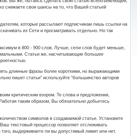
аков. Вы же, пытаясь сделать свою статью всеобъемлющей,
ко снижаете свои шансы на то, что Вашей статьей
издателям, которые рассылают подписчикам лишь ссылки на
скачивать из Сети и просматривать отдельно. Но так
ксимум в 800 - 900 слов. Лучше, сели слов будет меньше,
симальными. Статьи же, насчитывающие большее
ероятностью.
енять длинные фразы более короткими, но выражающими
ельно пишет статьи" используйте "большинство авторов
своим критическим взором. Те слова и предложения,
Работая таким образом, Вы обязательно добьетесь
 количеством символов в создаваемой статье. Установите
и Ваш текстовый процессор позволяет отслеживать
о того, выдерживаете ли вы допустимый лимит или нет.