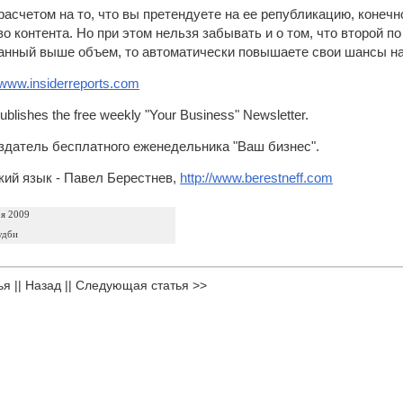
расчетом на то, что вы претендуете на ее републикацию, конечн
во контента. Но при этом нельзя забывать и о том, что второй п
нный выше объем, то автоматически повышаете свои шансы на т
//www.insiderreports.com
ublishes the free weekly "Your Business" Newsletter.
здатель бесплатного еженедельника "Ваш бизнес"
.
кий язык
- Павел Берестнев,
http://www.berestneff.com
ря 2009
удби
ья
||
Назад
||
Следующая статья >>