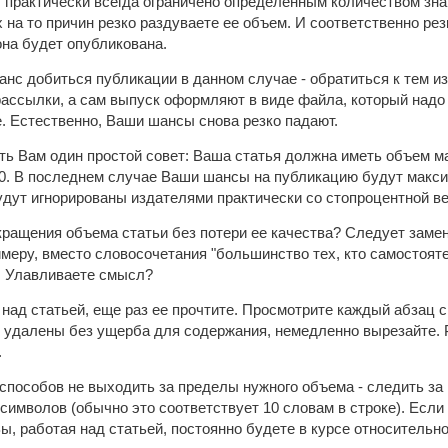
 практически всегда ограничено определенным количеством зн
 на то причин резко раздуваете ее объем. И соответственно рез
она будет опубликована.
нс добиться публикации в данном случае - обратиться к тем 
ассылки, а сам выпуск оформляют в виде файла, который надо 
. Естественно, Ваши шансы снова резко падают.
ть Вам один простой совет: Ваша статья должна иметь объем ма
500. В последнем случае Ваши шансы на публикацию будут мак
удут игнорированы издателями практически со стопроцентной в
кращения объема статьи без потери ее качества? Следует зам
имеру, вместо словосочетания "большинство тех, кто самостоят
е. Улавливаете смысл?
 над статьей, еще раз ее прочтите. Просмотрите каждый абзац 
ь удалены без ущерба для содержания, немедленно вырезайте. 
.
способов не выходить за пределы нужного объема - следить за
 символов (обычно это соответствует 10 словам в строке). Есл
Вы, работая над статьей, постоянно будете в курсе относительн