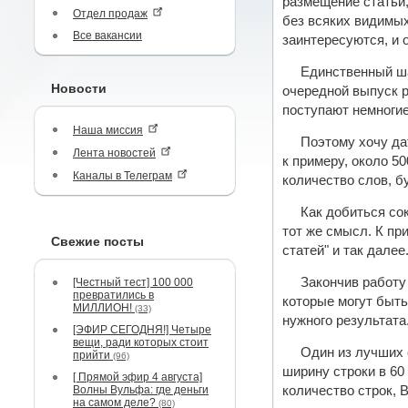
размещение статьи,
Отдел продаж
без всяких видимых
Все вакансии
заинтересуются, и 
Единственный ша
Новости
очередной выпуск р
поступают немногие
Наша миссия
Поэтому хочу да
Лента новостей
к примеру, около 
Каналы в Телеграм
количество слов, б
Как добиться со
тот же смысл. К пр
Свежие посты
статей" и так дале
Закончив работу
[Честный тест] 100 000
превратились в
которые могут быт
МИЛЛИОН!
(33)
нужного результата
[ЭФИР СЕГОДНЯ!] Четыре
вещи, ради которых стоит
Один из лучших 
прийти
(96)
ширину строки в 60
[ Прямой эфир 4 августа]
Волны Вульфа: где деньги
количество строк, 
на самом деле?
(80)