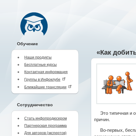
Обучение
«Как добит
Наши продукты
Бесплатные курсы
Контактная информация
Группы в Инфоклубе
Ближайшие трансляции
Сотрудничество
Это типичная и 
Стать инфопродюсером
причин.
Партнерская программа
Во-первых, бесп
Для авторов (экспертов)