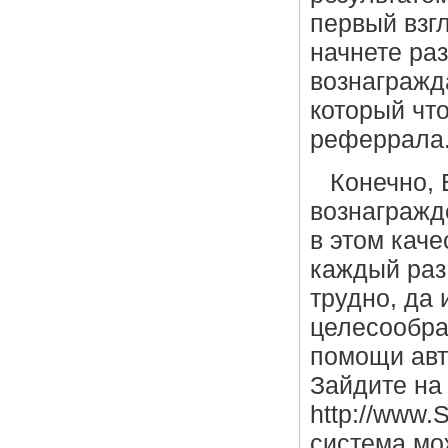
первый взг
начнете ра
вознагражда
который что
реферрала
Конечно, 
вознагражд
в этом кач
каждый раз
трудно, да 
целесообраз
помощи авт
Зайдите на
http://www.
система мо