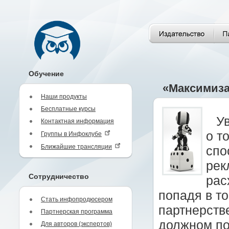
Обучение
«Максимиза
Наши продукты
Бесплатные курсы
У
Контактная информация
о т
Группы в Инфоклубе
Ближайшие трансляции
спо
рек
Сотрудничество
рас
попадя в то
Стать инфопродюсером
партнерств
Партнерская программа
должном по
Для авторов (экспертов)