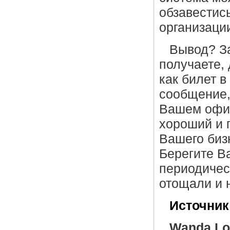
обзавестис
организаци
Вывод? З
получаете, 
как билет в
сообщение,
Вашем офис
хороший и п
Вашего биз
Берегите Ва
периодичес
отощали и 
Источник
Wanda Lo