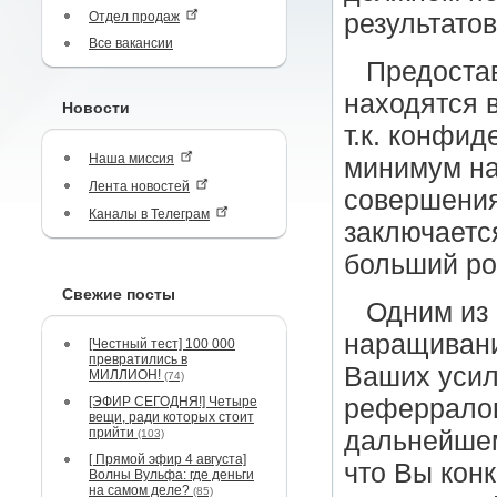
Отдел продаж
результатов
Все вакансии
Предоста
находятся 
Новости
т.к. конфи
Наша миссия
минимум на
Лента новостей
совершения
Каналы в Телеграм
заключаетс
больший ро
Свежие посты
Одним из
наращивани
[Честный тест] 100 000
превратились в
Ваших усил
МИЛЛИОН!
(74)
[ЭФИР СЕГОДНЯ!] Четыре
реферралов
вещи, ради которых стоит
прийти
дальнейшем
(103)
[ Прямой эфир 4 августа]
что Вы кон
Волны Вульфа: где деньги
на самом деле?
(85)