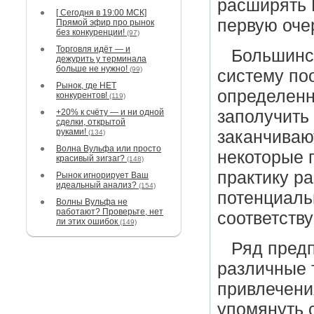
расширять 
[ Сегодня в 19:00 МСК]
первую оче
Прямой эфир про рынок
без конкуренции!
(97)
Торговля идёт — и
Большинс
дежурить у терминала
больше не нужно!
(99)
систему по
Рынок, где НЕТ
определенн
конкурентов!
(119)
+20% к счёту — и ни одной
заполучить
сделки, открытой
руками!
заканчиваю
(134)
Волна Вульфа или просто
некоторые 
красивый зигзаг?
(148)
практику р
Рынок игнорирует Ваш
идеальный анализ?
(154)
потенциаль
Волны Вульфа не
работают? Проверьте, нет
соответств
ли этих ошибок
(149)
Ряд пред
различные 
привлечения
упомянуть 