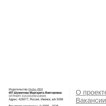
Издательство
Инфо-ДВД
О проект
ИП Шумилова Маргарита Викторовна
ОГРНИП 316183200118945
Вакансии
Адрес: 426077, Россия, Ижевск, а/я 5098