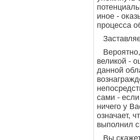
потенциаль
иное - ока
процесса о
Заставляе
Вероятно,
великой - 
данной обл
вознагражд
непосредст
сами - есл
ничего у Ва
означает, ч
выполнил с
Вы скажет