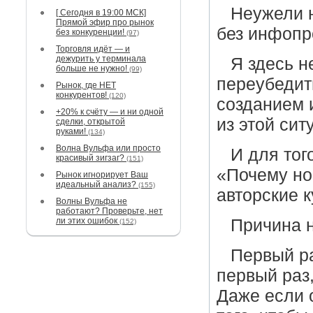
Неужели н
[ Сегодня в 19:00 МСК]
Прямой эфир про рынок
без инфопро
без конкуренции!
(97)
Торговля идёт — и
дежурить у терминала
Я здесь н
больше не нужно!
(99)
переубедить
Рынок, где НЕТ
конкурентов!
(120)
созданием 
+20% к счёту — и ни одной
из этой си
сделки, открытой
руками!
(134)
Волна Вульфа или просто
И для тог
красивый зигзаг?
(151)
«Почему но
Рынок игнорирует Ваш
идеальный анализ?
(155)
авторские 
Волны Вульфа не
работают? Проверьте, нет
ли этих ошибок
Причина н
(152)
Первый ра
первый раз,
Даже если 