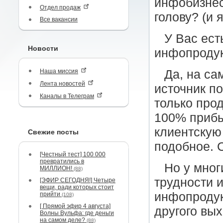
инфобизнес
Отдел продаж
голову? (и
Все вакансии
У Вас ест
Новости
инфопроду
Наша миссия
Да, на са
Лента новостей
источник п
Каналы в Телеграм
только про
100% прибы
клиентскую 
Свежие посты
подобное. 
[Честный тест] 100 000
превратились в
Но у мног
МИЛЛИОН!
(88)
трудности 
[ЭФИР СЕГОДНЯ!] Четыре
вещи, ради которых стоит
инфопродук
прийти
(108)
[ Прямой эфир 4 августа]
другого вы
Волны Вульфа: где деньги
на самом деле?
(88)