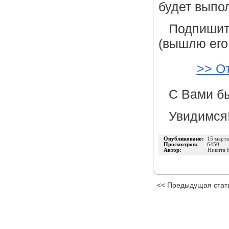
будет выпо
Подпишите
(вышлю его,
>> О
С Вами бы
Увидимся!
Опубликовано:
15 март
Просмотров:
6450
Автор:
Никита 
<< Предыдущая стат