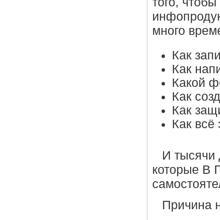
того, чтоб
инфопродук
много врем
Как зап
Как нап
Какой ф
Как соз
Как защ
Как всё
И тысячи 
которые В 
самостояте
Причина н