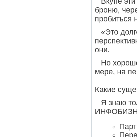
Вкупе эти
броню, чер
пробиться н
«Это долг
перспектив
они.
Но хорошо
мере, на п
Какие суще
Я знаю то
ИНФОБИЗН
Парт
Пере