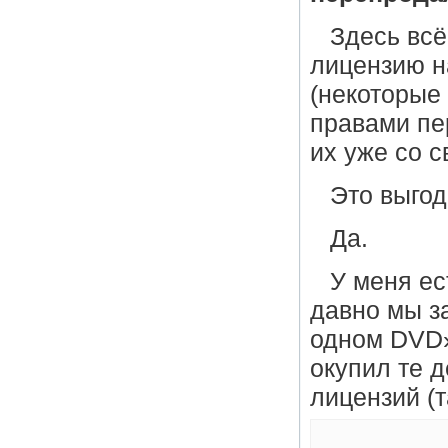
Здесь всё
лицензию н
(некоторы
правами пе
их уже со с
Это выго
Да.
У меня ес
давно мы з
одном DVD»
окупил те д
лицензий (т