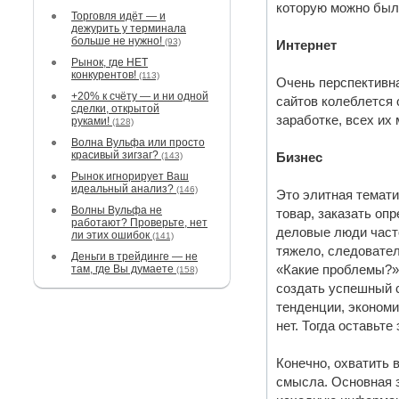
которую можно был
Торговля идёт — и
дежурить у терминала
больше не нужно!
(93)
Интернет
Рынок, где НЕТ
конкурентов!
(113)
Очень перспективна
+20% к счёту — и ни одной
сайтов колеблется 
сделки, открытой
заработке, всех их
руками!
(128)
Волна Вульфа или просто
красивый зигзаг?
(143)
Бизнес
Рынок игнорирует Ваш
идеальный анализ?
(146)
Это элитная темати
Волны Вульфа не
товар, заказать оп
работают? Проверьте, нет
деловые люди часто
ли этих ошибок
(141)
тяжело, следовател
Деньги в трейдинге — не
там, где Вы думаете
«Какие проблемы?»,
(158)
создать успешный с
тенденции, экономи
нет. Тогда оставьте
Конечно, охватить в
смысла. Основная з