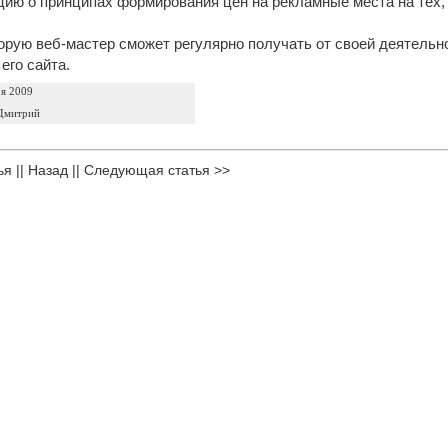
ию о принципах формирования цен на рекламные места на тех, 
орую веб-мастер сможет регулярно получать от своей деятельнос
его сайта.
ря 2009
Дмитрий
ья
||
Назад
||
Следующая статья >>
родуктов
|
Партнерка
|
Вакансии
|
Контакты