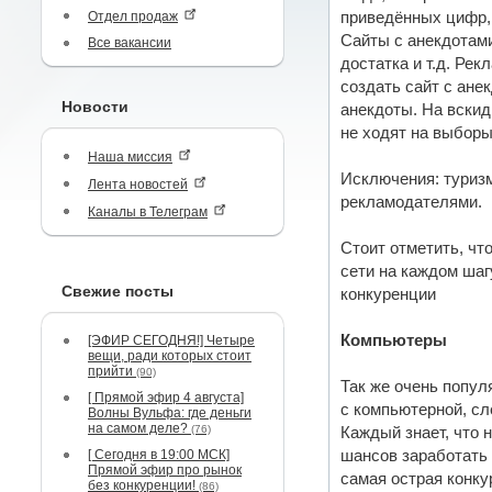
Отдел продаж
приведённых цифр, 
Сайты с анекдотами
Все вакансии
достатка и т.д. Ре
создать сайт с ане
Новости
анекдоты. На вскид
не ходят на выборы
Наша миссия
Исключения: туризм
Лента новостей
рекламодателями.
Каналы в Телеграм
Стоит отметить, чт
сети на каждом шаг
Свежие посты
конкуренции
Компьютеры
[ЭФИР СЕГОДНЯ!] Четыре
вещи, ради которых стоит
прийти
(90)
Так же очень попул
[ Прямой эфир 4 августа]
с компьютерной, сл
Волны Вульфа: где деньги
на самом деле?
(76)
Каждый знает, что 
[ Сегодня в 19:00 МСК]
шансов заработать 
Прямой эфир про рынок
самая острая конку
без конкуренции!
(86)