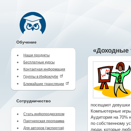
Обучение
«Доходные 
Наши продукты
Бесплатные курсы
Контактная информация
Группы в Инфоклубе
Ближайшие трансляции
Сотрудничество
посещают девушки (
Компьютерные игры
Стать инфопродюсером
Аудитория на 70% н
Партнерская программа
по собственному ус
Для авторов (экспертов)
люди, которые любя