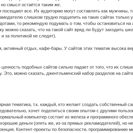
но смысл остаётся таким же.
 посещают все. Их аудиторию могут составлять как мужчины, т
кламодателю слишком трудно подцепить на таких сайтах только
кдотами, то рекомендую подумать о том, чтобы остановиться на
ку можно сказать, что на такой сайт вряд ли будут заходить ш
 и за политикой не следят).
, активный отдых, кафе-бары. У сайтов этих тематик высока в
о ценность подобных сайтов сильно падает от того, что их слиш
у. Это, можно сказать, джентльменский набор разделов на сайт
ярная тематика, т.к. каждый, кто желает создать собственный с
едовательно, хочет поделиться своим опытом с другими пользо
нормальный компьютер состоит из железа и программного обеспе
хорошие деньги (опять же, из-за прямых рекламодателей), но не
ренция. Контент-проекты по безопасности, программированию ме