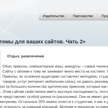
темы для ваших сайтов. Чать 2»
Отдых, развлечения
Обои, приколы, компьютерные игры, анекдоты – самые «низко
Сайты с обоями к тому же занимают много места на хостинге. 
Приколы, их основную аудиторию составляет молодёжь, студе
товаров, услуг (интернет, мобильная связь), но давать рекламу
из за большого количества эротических приколов, которые как 
. Этим сайтам свойственно иметь высокую посещаемость, поэто
е представляет особой ценности (школьники). Они не имеют дох
мотрению. Остальные 20% можно отнести к студентам, о них я
т отдохнуть за хорошей игрушкой. Деление в процентах условно