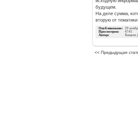
исходную информац
будущем.
На деле сумма, кот
вторую от тематики 
Опубликовано:
29 нояб
Просмотров:
4745
Автор:
Кащеев 
<< Предыдущая стат
Издательство
Инфо-ДВД
О проекте
|
Каталог п
ИП Шумилова Маргарита Викторовна
ОГРНИП 316183200118945