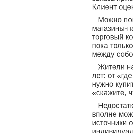
Клиент оце
Можно пой
магазины-п
торговый к
пока только
между собо
Жители н
лет: от «гд
нужно купи
«скажите, 
Недостатк
вполне мож
источники 
индивидуаль