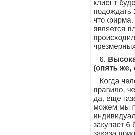
клиент буде
подождать 1
что фирма,
является п
происходил
чрезмерных
6.
Высока
(опять же,
Когда чел
правило, че
да, еще газ
можем мы п
индивидуал
закупает 6
заказа при