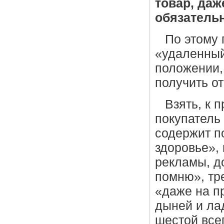
товар, даж
обязательн
По этому 
«удаленный
положении, 
получить от
Взять, к 
покупатель 
содержит по
здоровье», 
рекламы, до
помню», тре
«даже на пр
дыней и лад
шестой всег