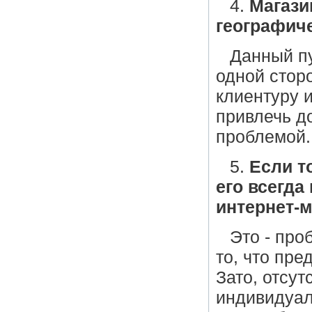
4.
Магази
географич
Данный пу
одной стор
клиентуру и
привлечь д
проблемой.
5.
Если т
его всегда
интернет-м
Это - про
то, что пре
Зато, отсу
индивидуал