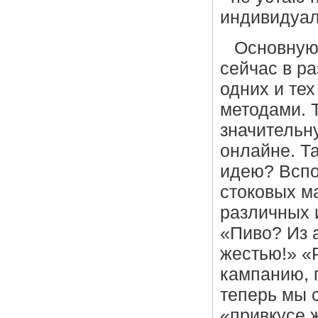
индивидуал
Основную
сейчас в р
одних и те
методами. Т
значительну
онлайне. Та
идею? Вспо
стоковых ма
различных и
«Пиво? Из 
жестью!» «
кампанию, 
теперь мы 
«привкусе ж