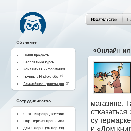
Обучение
«Онлайн ил
Наши продукты
Бесплатные курсы
Контактная информация
Группы в Инфоклубе
Ближайшие трансляции
Сотрудничество
магазине. Т
отказаться 
Стать инфопродюсером
супермарке
Партнерская программа
и «Дом книг
Для авторов (экспертов)