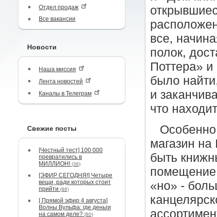
Отдел продаж
открывшиес
Все вакансии
расположен
все, начина
Новости
полок, дост
Поттера» и
Наша миссия
было найти,
Лента новостей
и заканчив
Каналы в Телеграм
что находит
Особенно
Свежие посты
магазин на 
[Честный тест] 100 000
быть книжн
превратились в
МИЛЛИОН!
(36)
помещение,
[ЭФИР СЕГОДНЯ!] Четыре
вещи, ради которых стоит
«но» - боль
прийти
(96)
канцелярск
[ Прямой эфир 4 августа]
Волны Вульфа: где деньги
ассортимент
на самом деле?
(80)