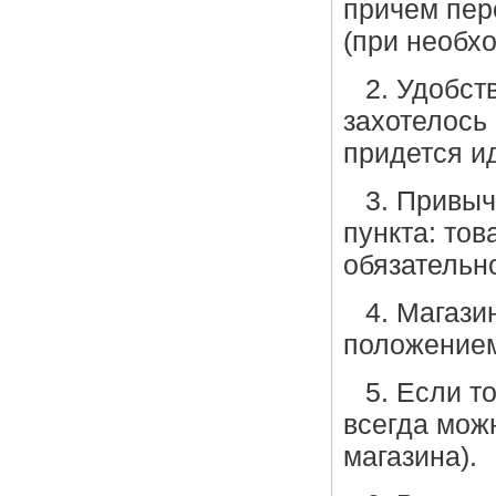
причем пер
(при необх
2. Удобст
захотелось
придется ид
3. Привы
пункта: тов
обязательно
4. Магази
положением
5. Если т
всегда можн
магазина).