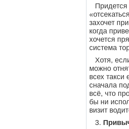
Придется 
«отсекатьс
захочет пр
когда приве
хочется пря
система то
Хотя, есл
можно отнят
всех такси 
сначала по
всё, что пр
бы ни испо
визит води
3.
Привыч