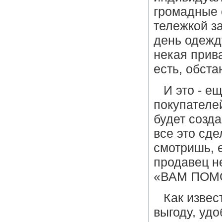
громадные 
тележкой за
день одежд
некая прив
есть, обста
И это - е
покупателей
будет созда
все это сд
смотришь, 
продавец н
«ВАМ ПОМО
Как извес
выгоду, удо