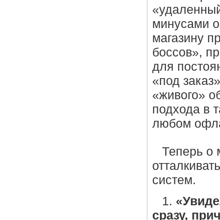
«удаленный
минусами о
магазину п
боссов», п
для постоя
«под заказ
«живого» о
подхода в 
любом офла
Теперь о 
отталкиват
систем.
1.
«Увиде
сразу, при