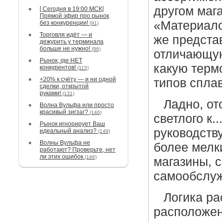
другом маг
[ Сегодня в 19:00 МСК]
Прямой эфир про рынок
«Материало
без конкуренции!
(91)
Торговля идёт — и
же предста
дежурить у терминала
больше не нужно!
(96)
отличающую
Рынок, где НЕТ
какую терм
конкурентов!
(115)
+20% к счёту — и ни одной
типов спла
сделки, открытой
руками!
(131)
Ладно, от
Волна Вульфа или просто
красивый зигзаг?
(146)
светлого к.
Рынок игнорирует Ваш
руководств
идеальный анализ?
(148)
Волны Вульфа не
более мелк
работают? Проверьте, нет
ли этих ошибок
(146)
магазины, с
самообслуж
Логика ра
расположен