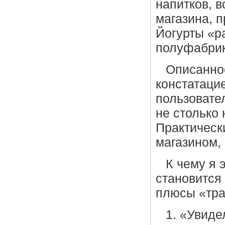
напитков, 
магазина, 
Йогурты «ра
полуфабрик
Описанное
констатаци
пользовате
не столько 
Практически
магазином,
К чему я 
становится
плюсы «тра
1. «Увиде