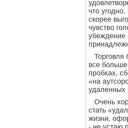
удовлетворе
что угодно,
скорее выг
чувство гол
убеждение 
принадлежн
Торговля 
все больше
пробках, с
«на аутсорс
удаленных 
Очень хор
стать «уда
жизни, офо
- не устаю 