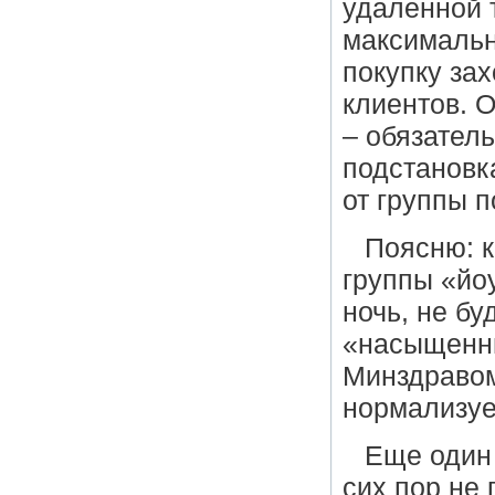
удаленной 
максимальн
покупку за
клиентов. О
– обязател
подстановк
от группы п
Поясню: к
группы «йоу
ночь, не бу
«насыщенны
Минздравом,
нормализуе
Еще один 
сих пор не