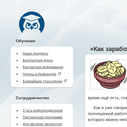
Обучение
«Как зарабо
Наши продукты
Бесплатные курсы
Контактная информация
Группы в Инфоклубе
Ближайшие трансляции
Сотрудничество
время ещё есть, гл
Как я уже говор
Стать инфопродюсером
полноценной работы
Партнерская программа
которого можно неп
Для авторов (экспертов)