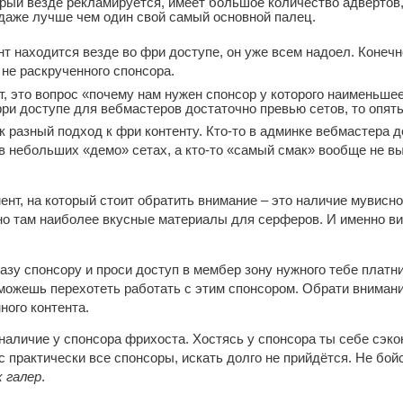
рый везде рекламируется, имеет большое количество адвертов, 
 даже лучше чем один свой самый основной палец.
нт находится везде во фри доступе, он уже всем надоел. Конечн
не раскрученного спонсора.
, это вопрос «почему нам нужен спонсор у которого наименьшее
ри доступе для вебмастеров достаточно превью сетов, то опять 
к разный подход к фри контенту. Кто-то в админке вебмастера де
в небольших «демо» сетах, а кто-то «самый смак» вообще не вы
ент, на который стоит обратить внимание – это наличие мувисн
нно там наиболее вкусные материалы для серферов. И именно в
азу спонсору и проси доступ в мембер зону нужного тебе платник
можешь перехотеть работать с этим спонсором. Обрати внимание
ного контента.
наличие у спонсора фрихоста. Хостясь у спонсора ты себе сэк
с практически все спонсоры, искать долго не прийдётся. Не бой
 галер
.