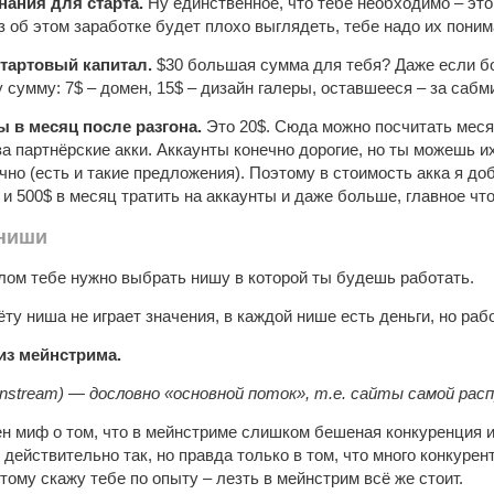
ания для старта.
Ну единственное, что тебе необходимо – это 
з об этом заработке будет плохо выглядеть, тебе надо их поним
тартовый капитал.
$30 большая сумма для тебя? Даже если бо
 сумму: 7$ – домен, 15$ – дизайн галеры, оставшееся – за сабм
ы в месяц после разгона.
Это 20$. Сюда можно посчитать месяч
за партнёрские акки. Аккаунты конечно дорогие, но ты можешь их
чно (есть и такие предложения). Поэтому в стоимость акка я д
 и 500$ в месяц тратить на аккаунты и даже больше, главное чт
 ниши
лом тебе нужно выбрать нишу в которой ты будешь работать.
ту ниша не играет значения, в каждой нише есть деньги, но раб
из мейнстрима.
stream) — дословно «основной поток», т.е. сайты самой распр
н миф о том, что в мейнстриме слишком бешеная конкуренция и
 действительно так, но правда только в том, что много конкурен
тому скажу тебе по опыту – лезть в мейнстрим всё же стоит.