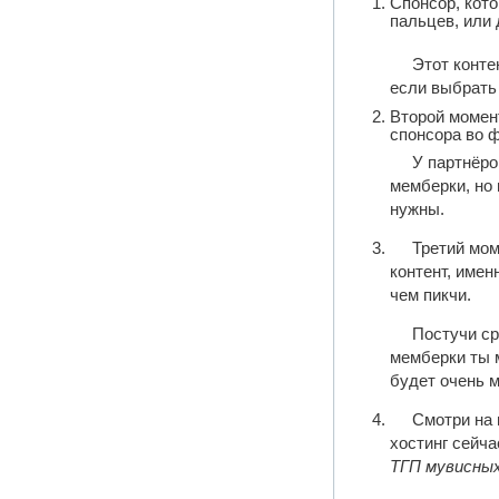
Спонсор, кото
пальцев, или
Этот конте
если выбрать 
Второй момент
спонсора во ф
У партнёро
мемберки, но 
нужны.
Третий мом
контент, име
чем пикчи.
Постучи ср
мемберки ты 
будет очень м
Смотри на 
хостинг сейча
ТГП мувисных