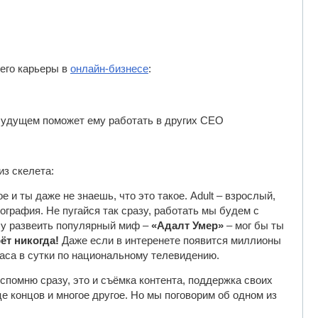
 его карьеры в
онлайн-бизнесе
:
 будущем поможет ему работать в других СЕО
из скелета:
 и ты даже не знаешь, что это такое. Adult – взрослый,
ография. Не пугайся так сразу, работать мы будем с
очу развеить популярный миф –
«Адалт Умер»
– мог бы ты
ёт никогда!
Даже если в интеренете появится миллионы
часа в сутки по национальному телевидению.
вспомню сразу, это и съёмка контента, поддержка своих
це концов и многое другое. Но мы поговорим об одном из