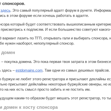
т спонсоров.
т
здесь
. Это самый популярный адалт форум в рунете. Информа
сь в этом форуме если хочешь работать в адалте.
нсора который будет соответствовать вышеописанным критерием
 присмотрись к подписям. И если большинство советуют какого-т
 вариант лазить по ТГП, открывать гали и выбирать спонсора, н
бе нужен наоборот, непопулярный спонсор.
 домен
– покупка домена. Это пока первая твоя затрата в этом бизнесе
ь здесь –
estdomains.com
. Там одни из самых дешевых прайсов.
о буржуи не любят этого регистратора и присылают деклайны есл
льно присылают дейклайны некоторые буржуйские овнеры, но их
то на них есть смысл просто забить и не постить им.
будущем каким-то образом будет мешать этот регистратор, то ты
и домен к хосту спонсора