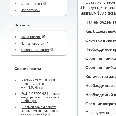
Сразу хочу тебя
Отдел продаж
$10 в день, это те
Все вакансии
минимум $30 в день
На чем будем з
Новости
Как будем зара
Наша миссия
Сколько времен
Лента новостей
Необходимое вр
Каналы в Телеграм
Средняя прибыл
Средняя прибыл
Свежие посты
Количество зат
[Честный тест] 100 000
превратились в
Необходимые зн
МИЛЛИОН!
(88)
[ЭФИР СЕГОДНЯ!] Четыре
Необходимый с
вещи, ради которых стоит
прийти
(107)
Средние затрат
[ Прямой эфир 4 августа]
Волны Вульфа: где деньги
Проснулся аппети
на самом деле?
(88)