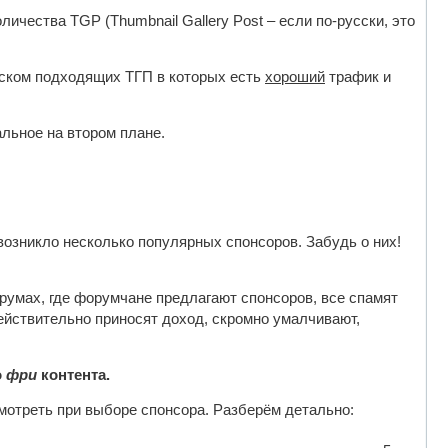
чества TGP (Thumbnail Gallery Post – если по-русски, это
оиском подходящих ТГП в которых есть
хороший
трафик и
альное на втором плане.
 возникло несколько популярных спонсоров. Забудь о них!
орумах, где форумчане предлагают спонсоров, все спамят
ействительно приносят доход, скромно умалчивают,
о
фри
контента.
мотреть при выборе спонсора. Разберём детально: