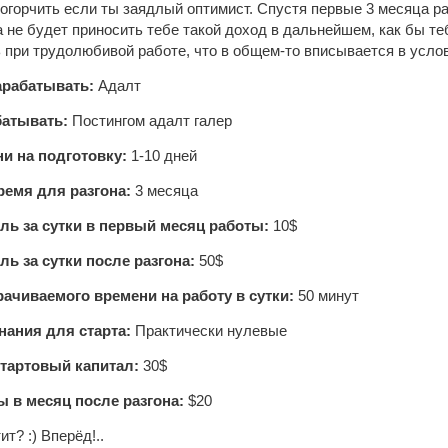
 огорчить если ты заядлый оптимист. Спустя первые 3 месяца р
ма не будет приносить тебе такой доход в дальнейшем, как бы т
 при трудолюбивой работе, что в общем-то вписывается в услов
арабатывать:
Адалт
батывать:
Постингом адалт галер
и на подготовку:
1-10 дней
емя для разгона:
3 месяца
ь за сутки в первый месяц работы:
10$
ь за сутки после разгона:
50$
рачиваемого времени на работу в сутки:
50 минут
ания для старта:
Практически нулевые
тартовый капитал:
30$
ы в месяц после разгона:
$20
т? :) Вперёд!..