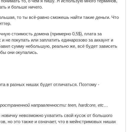
понимать то, о чём я пишу. Я использую много терминов,
ать и больше ничего.
льшая, то ты всё-равно сможешь найти такие деньги. Что
иттер.
ную стоимость домена (примерно 0,5$), плата за
 и не покупать или заплатить единарозово за аккаунт и
обавил сумму небольшую, реально же, всё будет зависеть
обы они окупались.
ота в разных нишах будет отличаться. Поэтому -
остраненной направленности: teen, hardcore, etc…
 новичку невозможно ухватить свой кусок от большого
тов, но это также и означает, что в мейнстримовых нишах