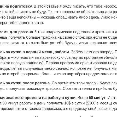
и на подготовку.
В этой статье я буду писать, что тебе необхо
и статей я писать не буду. Т.к. это совсем не обязательно для 
-то вещи непонятны – можешь спрашивать либо здесь, либо ис
леры тебе вполне хватит.
емя для разгона.
Что я подразумеваю под словом «разгон» в д
дешь получать больше трафика на своего спонсора если не буде
и зависит от того как быстро тебя будут листить, сколько твои
ь за сутки в первый месяц работы.
Забегу немного вперёд. 
брать – хочешь ли ты партнёрскую ссылку по программе
Revsha
ёж за первую подписку). Первая программа ориентирована на до
года, т.е. ты получаешь много сейчас, но позже не получишь н
 по второй программе, большинство партнёрок предоставляют 
ь за сутки после разгона.
Со временем твои галеры будут леж
дешь получать максимум трафика. Соответственно и прибыль б
рачиваемого времени на работу в сутки.
Всего
50 минут
. И э
а 30 минут работы в день получать 10$ в сутки ($300 в месяц) 
 президентом с такими запросами, а я продолжу свой рассказ д