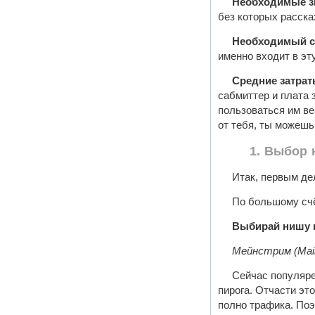
Необходимые зн
без которых расска
Необходимый с
именно входит в эту
Средние затрат
сабмиттер и плата 
пользоваться им ве
от тебя, ты можешь
1. Выбор
Итак, первым де
По большому счё
Выбирай нишу 
Мейнстрим (Main
Сейчас популяре
пирога. Отчасти это
полно трафика. Поэ