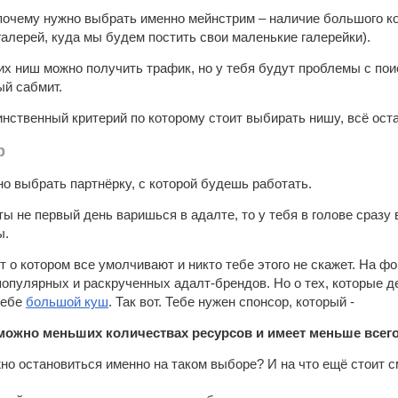
почему нужно выбрать именно мейнстрим – наличие большого коли
алерей, куда мы будем постить свои маленькие галерейки).
гих ниш можно получить трафик, но у тебя будут проблемы с п
ый сабмит.
инственный критерий по которому стоит выбирать нишу, всё ост
р
но выбрать партнёрку, с которой будешь работать.
ты не первый день варишься в адалте, то у тебя в голове сразу
ы.
т о котором все умолчивают и никто тебе этого не скажет. На ф
пулярных и раскрученных адалт-брендов. Но о тех, которые д
себе
большой куш
. Так вот. Тебе нужен спонсор, который -
 можно меньших количествах ресурсов и имеет меньше всег
но остановиться именно на таком выборе? И на что ещё стоит с