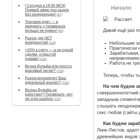
[ Сегодня в 19:00 МСК]
Начало
Прямой эфир про рынок
без конкуренции!
(97)
Торговля идёт — и
дежурить у терминала
Давай ещё раз п
больше не нужно!
(99)
Рынок, где НЕТ
конкурентов!
Небольшие за
(119)
Практически 
+20% к счёту — и ни одной
Зарабатывая,
сделки, открытой
направлениях
руками!
(134)
Работа не тр
Волна Вульфа или просто
красивый зигзаг?
(150)
Теперь, чтобы т
Рынок игнорирует Ваш
идеальный анализ?
(154)
На чем будем з
Волны Вульфа не
совершеннолетний и
работают? Проверьте, нет
ли этих ошибок
западным сегментом
(152)
слышать неоднократ
секс-тюбов (сайты 
Как будем зара
Линк-Листов, адалт
древнейших видов 