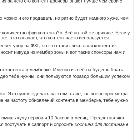
из-за чего его контент дрочеры знают лучше чем свои 5
о можно и его продавать, но ратио будет намного хуже, чем
 количество фри контента?». Всё по той же причине. Если у
же, это означает, что контент часто используется.
лает упор на ФХГ, кто-то ставит весь свой контент из
носит никуда из мембер зоны и вот такие спонсоры нам и
ого контента в мемберке. Именно из неё ты будешь брать
идео тебе нужны, они пользуются гораздо большим успехом
а. Это нужно сделать на этом этапе, т.к. после просмотра
 на частоту обновлений контента в мемберке, тебе нужно
ономишь кучу нервов и 10 баксов в месяц. Предоставляют
ся постучать в саппорт и спросить
хостинг для постинга в