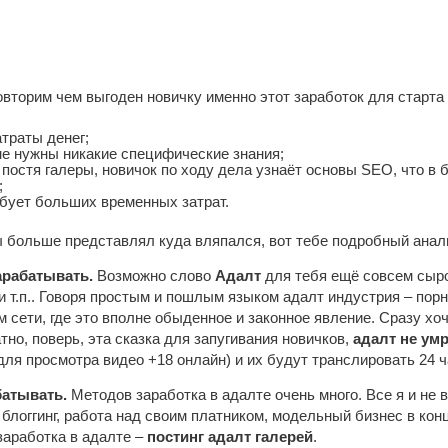
овторим чем выгоден новичку именно этот заработок для старта
траты денег;
не нужны никакие специфические знания;
 постя галеры, новичок по ходу дела узнаёт основы SEO, что в
;
ебует больших временных затрат.
ы больше представлял куда вляпался, вот тебе подробный анал
арабатывать.
Возможно слово
Адалт
для тебя ещё совсем сырое
 т.п.. Говоря простым и пошлым языком адалт индустрия – порн
 сети, где это вполне обыденное и законное явление. Сразу х
но, поверь, эта сказка для запугивания новичков,
адалт не умр
для просмотра видео +18 онлайн) и их будут транслировать 24 
батывать.
Методов заработка в адалте очень много. Все я и не 
 блоггинг, работа над своим платником, модельный бизнес в кон
заработка в адалте –
постинг адалт галерей
.