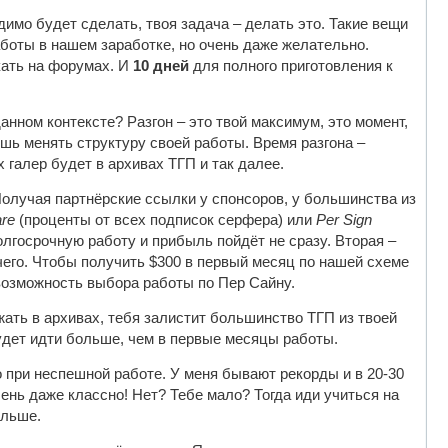
димо будет сделать, твоя задача – делать это. Такие вещи
работы в нашем заработке, но очень даже желательно.
кать на форумах. И
10 дней
для полного приготовления к
анном контексте? Разгон – это твой максимум, это момент,
шь менять структуру своей работы. Время разгона –
х галер будет в архивах ТГП и так далее.
Получая партнёрские ссылки у спонсоров, у большинства из
re
(проценты от всех подписок серфера) или
Per Sign
лгосрочную работу и прибыль пойдёт не сразу. Вторая –
ичего. Чтобы получить $300 в первый месяц по нашей схеме
возможность выбора работы по Пер Сайну.
ать в архивах, тебя залистит большинство ТГП из твоей
удет идти больше, чем в первые месяцы работы.
то при неспешной работе. У меня бывают рекорды и в 20-30
очень даже классно! Нет? Тебе мало? Тогда иди учиться на
альше.