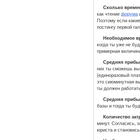
Сколько времен
как чтение
форума
Поэтому если какие
постингу первой га
Необходимое вр
когда ты уже не бу
примерная величина 
Средняя прибыл
них ты сможешь вы
(единоразовый плат
это сиюминутная вы
ты должен работать
Средняя прибыл
базы и тогда ты бу
Количество зат
минут. Согласись, з
юриста и становись