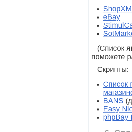
ShopXM
eBay
StimulC
SotMark
(Список я
поможете р
Скрипты:
Список 
магазин
BANS
(д
Easy Nic
phpBay 