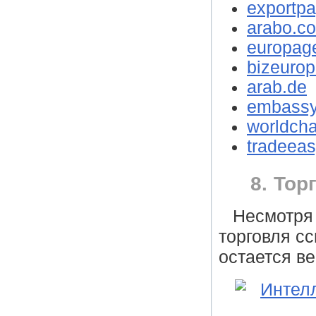
exportp
arabo.c
europag
bizeuro
arab.de
embassy
worldch
tradeea
8. Тор
Несмотря 
торговля с
остается в