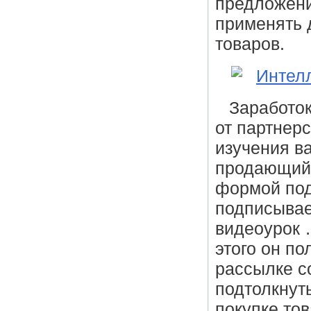
предложени
применять 
товаров.
Заработок
от партнерс
изучения в
продающий 
формой подп
подписывает
видеоурок 
этого он п
рассылке с
подтолкнут
покупке тов