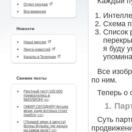
Каждый пу
Отдел продаж
Все вакансии
Интелле
Схема п
Новости
Список 
перекры
Наша миссия
я буду 
Лента новостей
упомина
Каналы в Телеграм
Все изобр
Свежие посты
по ним.
Теперь о
[Честный тест] 100 000
превратились в
МИЛЛИОН!
(88)
1. Пар
[ЭФИР СЕГОДНЯ!] Четыре
вещи, ради которых стоит
прийти
(106)
Суть парт
[ Прямой эфир 4 августа]
Волны Вульфа: где деньги
продвижени
на самом деле?
(88)