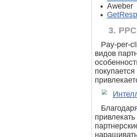
Aweber
GetResp
3. PPC
Pay-per-cl
видов парт
особенност
покупается
привлекаетс
Благодаря
привлекать 
партнерские
наращивать