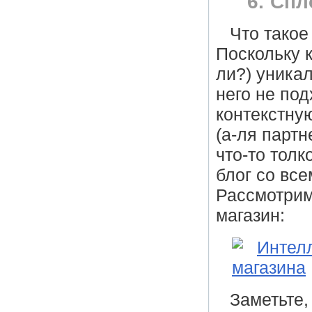
6. Спл
Что такое
Поскольку к
ли?) уника
него не под
контекстну
(а-ля партн
что-то толк
блог со вс
Рассмотрим
магазин:
Заметьте,