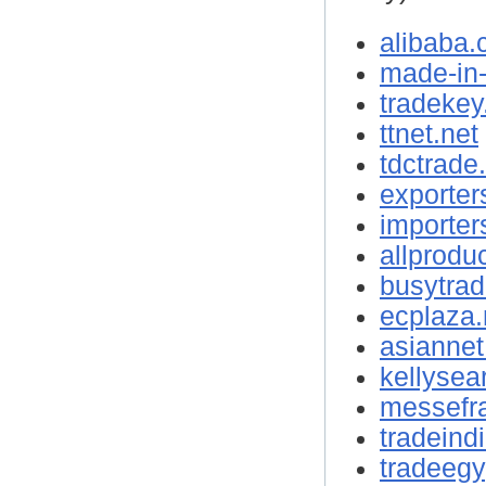
alibaba
made-in
tradeke
ttnet.net
tdctrade
exporter
importe
allprodu
busytra
ecplaza.
asianne
kellysea
messefr
tradeind
tradeeg