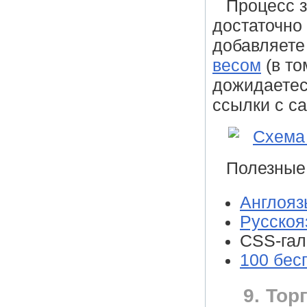
Процесс з
достаточно 
добавляете
весом
(в то
дожидаетес
ссылки с са
Полезные
Англояз
Русскоя
СSS-гал
100 бес
9. Тор