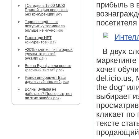
прибыль в 
[ Сегодня в 19:00 МСК]
Прямой эфир про рынок
вознагражд
без конкуренции!
(97)
посетителя
Торговля идёт — и
дежурить у терминала
больше не нужно!
(99)
Рынок, где НЕТ
конкурентов!
(119)
В двух сл
+20% к счёту — и ни одной
сделки, открытой
руками!
маркетинге 
(134)
Волна Вульфа или просто
хочет обучи
красивый зигзаг?
(150)
del.icio.us
Рынок игнорирует Ваш
идеальный анализ?
(154)
the dog” ил
Волны Вульфа не
работают? Проверьте, нет
выбирает и
ли этих ошибок
(152)
просматрив
кликает по
тексте стат
продающий 