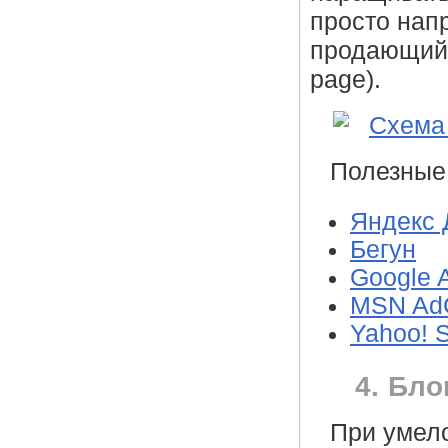
просто нап
продающий 
page).
Полезные
Яндекс 
Бегун
Google 
MSN AdC
Yahoo! 
4. Блог
При умело