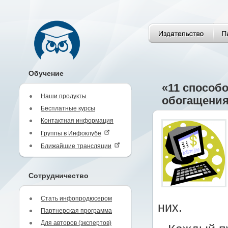
Обучение
«11 способ
Наши продукты
обогащени
Бесплатные курсы
Контактная информация
Группы в Инфоклубе
Ближайшие трансляции
Сотрудничество
Стать инфопродюсером
них.
Партнерская программа
Для авторов (экспертов)