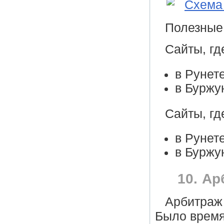
Полезные
Сайты, гд
в Рунет
в Буржу
Сайты, гд
в Рунет
в Буржу
10. Ар
Арбитраж 
Было время