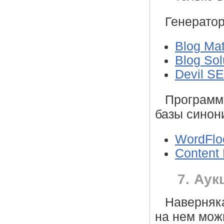
Генератор
Blog Mat
Blog Sol
Devil S
Программы
базы синон
WordFlo
Content 
7. Аук
Наверняка
на нем мож