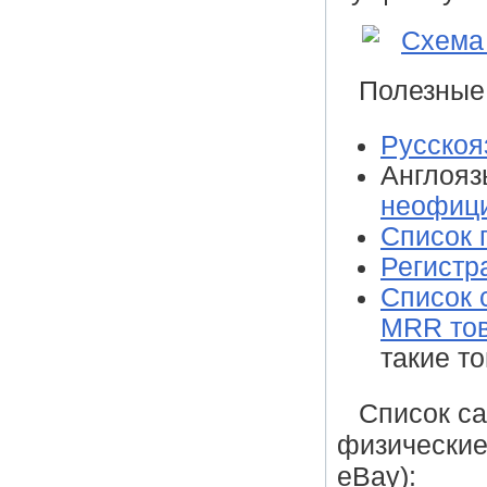
Полезные
Русскоя
Англоя
неофиц
Список 
Регистр
Список 
MRR то
такие т
Список са
физические
eBay):