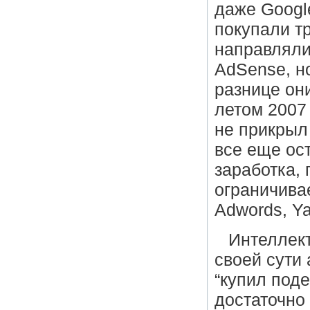
даже Googl
покупали т
направляли
AdSense, но
разнице он
летом 2007 
не прикрыл
все еще ос
заработка,
ограничива
Adwords, Ya
Интеллект
своей сути
“купил под
достаточно