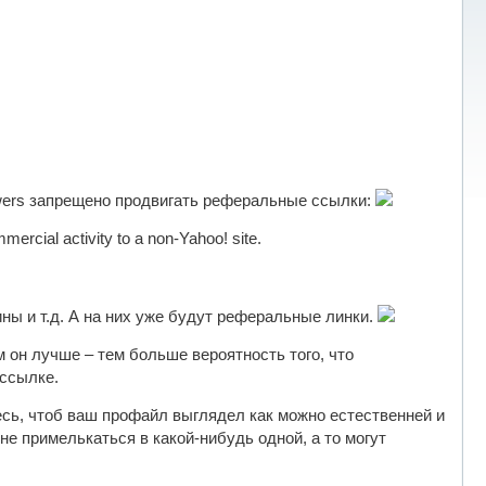
swers запрещено продвигать реферальные ссылки:
cial activity to a non-Yahoo! site.
ны и т.д. А на них уже будут реферальные линки.
м он лучше – тем больше вероятность того, что
 ссылке.
есь, чтоб ваш профайл выглядел как можно естественней и
е примелькаться в какой-нибудь одной, а то могут