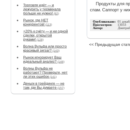
Продукты для п
Торговля идёт — и
дежурить у терминала
спам. Саппорт у ни
больше не нужно!
(92)
Рынок, где НЕТ
Опубликовано:
01 декаб
конкурентов!
(113)
Просмотров:
13033
Автор:
Дмитрий
+20% к счёту — и ни одной
сделки, открытой
руками!
(128)
<< Предыдущая стат
Волна Вульфа или просто
красивый зигзаг?
(143)
Рынок игнорирует Ваш
идеальный анализ?
(146)
Волны Вульфа не
работают? Проверьте, нет
ли этих ошибок
(141)
Деньги в трейдинге — не
там, где Вы думаете
(157)