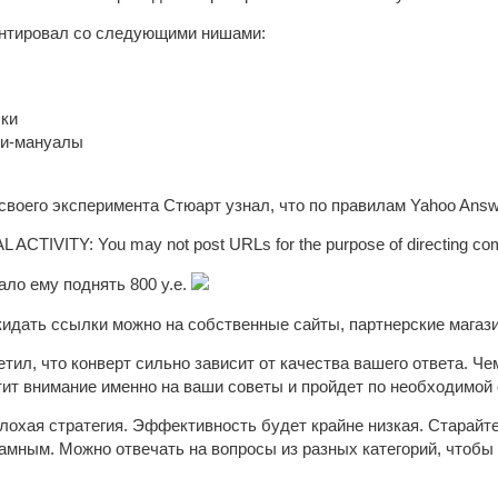
ентировал со следующими нишами:
чки
ги-мануалы
 своего эксперимента Стюарт узнал, что по правилам Yahoo An
TIVITY: You may not post URLs for the purpose of directing commer
ало ему поднять 800 у.е.
кидать ссылки можно на собственные сайты, партнерские магази
ил, что конверт сильно зависит от качества вашего ответа. Че
ит внимание именно на ваши советы и пройдет по необходимой
плохая стратегия. Эффективность будет крайне низкая. Старайт
амным. Можно отвечать на вопросы из разных категорий, чтобы н