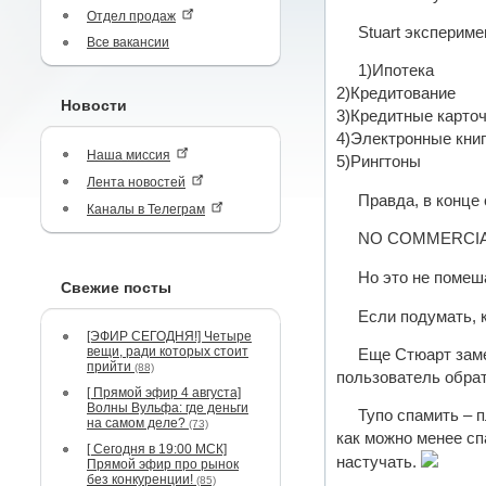
Отдел продаж
Stuart эксперим
Все вакансии
1)Ипотека
2)Кредитование
Новости
3)Кредитные карто
4)Электронные кни
Наша миссия
5)Рингтоны
Лента новостей
Правда, в конце
Каналы в Телеграм
NO COMMERCIAL AC
Но это не помеш
Свежие посты
Если подумать, 
[ЭФИР СЕГОДНЯ!] Четыре
вещи, ради которых стоит
Еще Стюарт замет
прийти
(88)
пользователь обрат
[ Прямой эфир 4 августа]
Волны Вульфа: где деньги
Тупо спамить – 
на самом деле?
(73)
как можно менее сп
[ Сегодня в 19:00 МСК]
настучать.
Прямой эфир про рынок
без конкуренции!
(85)