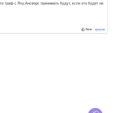
что траф с Яху.Ансверс принимать будут, если это будет не
Теги:
креатив