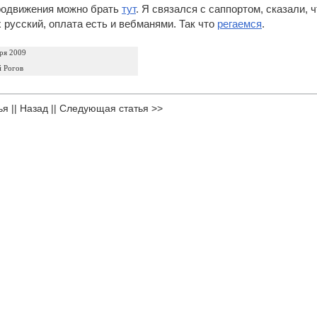
родвижения можно брать
тут
. Я связался с саппортом, сказали, 
х русский, оплата есть и вебманями. Так что
регаемся
.
ря 2009
 Рогов
ья
||
Назад
||
Следующая статья >>