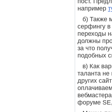
пост. Пред
например
т
б) Также 
серфингу в 
переходы на
должны про
за что полу
подобных с
в) Как ва
таланта не
других сайт
оплачиваем
вебмастера
форуме SE,