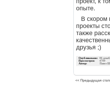
проект, к т
опыте.
В скором 
проекты сто
также расск
качественн
друзья ;)
Опубликовано:
06 декаб
Просмотров:
4709
Автор:
Павел Ш
<< Предыдущая стат