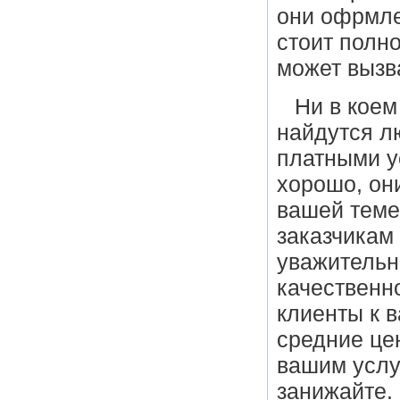
они офрмле
стоит полн
может вызв
Ни в коем
найдутся л
платными у
хорошо, они
вашей теме
заказчикам
уважительн
качественно
клиенты к 
средние це
вашим услу
занижайте.