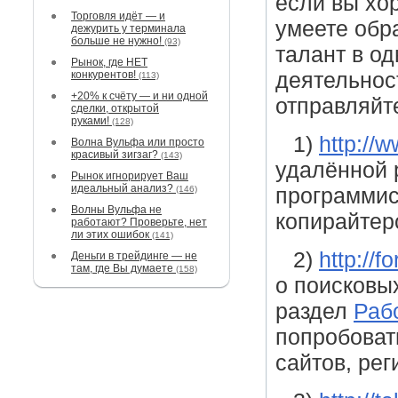
если вы хо
Торговля идёт — и
умеете обра
дежурить у терминала
больше не нужно!
(93)
талант в о
Рынок, где НЕТ
конкурентов!
деятельнос
(113)
+20% к счёту — и ни одной
отправляйт
сделки, открытой
руками!
(128)
1)
http://w
Волна Вульфа или просто
красивый зигзаг?
(143)
удалённой 
Рынок игнорирует Ваш
идеальный анализ?
(146)
программис
Волны Вульфа не
копирайтер
работают? Проверьте, нет
ли этих ошибок
(141)
2)
http://
Деньги в трейдинге — не
там, где Вы думаете
(158)
о поисковы
раздел
Раб
попробоват
сайтов, рег