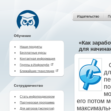
Обучение
«Как зарабо
Наши продукты
для начин
Бесплатные курсы
Контактная информация
Группы в Инфоклубе
дл
Ближайшие трансляции
пе
по
Сотрудничество
мо
Стать инфопродюсером
его потом 
Партнерская программа
максимальн
Для авторов (экспертов)