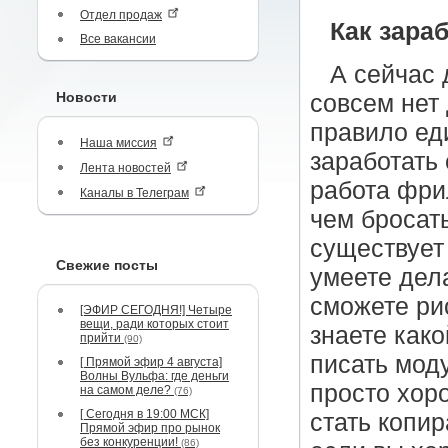
Отдел продаж
Как зара
Все вакансии
А сейчас 
Новости
совсем нет 
правило ед
Наша миссия
заработать
Лента новостей
работа фри
Каналы в Телеграм
чем бросат
существует
Свежие посты
умеете дел
сможете ри
[ЭФИР СЕГОДНЯ!] Четыре
вещи, ради которых стоит
знаете как
прийти
(90)
писать мод
[ Прямой эфир 4 августа]
Волны Вульфа: где деньги
просто хор
на самом деле?
(76)
[ Сегодня в 19:00 МСК]
стать копи
Прямой эфир про рынок
без конкуренции!
(86)