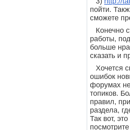
3)
http://t
пойти. Так
сможете пр
Конечно 
работы, по
больше нра
сказать и п
Хочется с
ошибок нов
форумах не
топиков. Б
правил, пр
раздела, гд
Так вот, эт
посмотрите