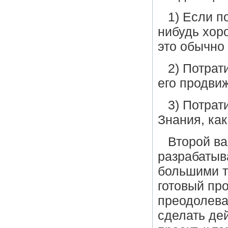
1) Если п
нибудь хор
это обычно
2) Потрат
его продвиж
3) Потрат
Знания, как
Второй ва
разрабатыва
большими т
готовый про
преодолева
сделать де