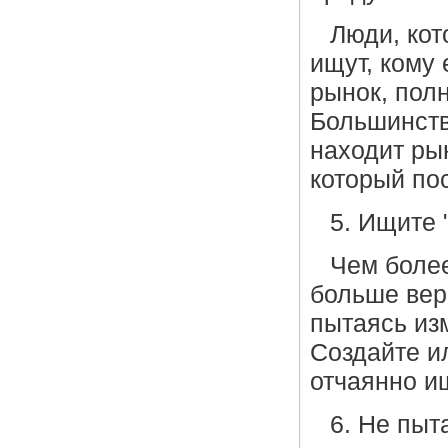
Люди, кот
ищут, кому 
рынок, полн
Большинств
находит рын
который по
5. Ищите 
Чем боле
больше вер
пытаясь из
Создайте и
отчаянно и
6. Не пыт