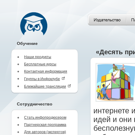
Обучение
«Десять пр
Наши продукты
Бесплатные курсы
Контактная информация
Группы в Инфоклубе
Ближайшие трансляции
Сотрудничество
интернете 
Стать инфопродюсером
идей и они 
Партнерская программа
бесполезну
Для авторов (экспертов)