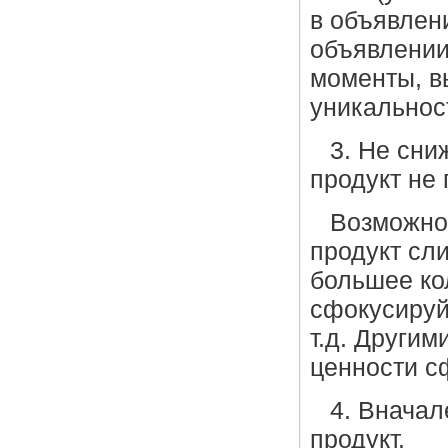
в объявлен
объявлении
моменты, в
уникальност
3. Не сн
продукт не 
Возможно,
продукт сл
большее ко
сфокусируй
т.д. Други
ценности с
4. Вначал
продукт.