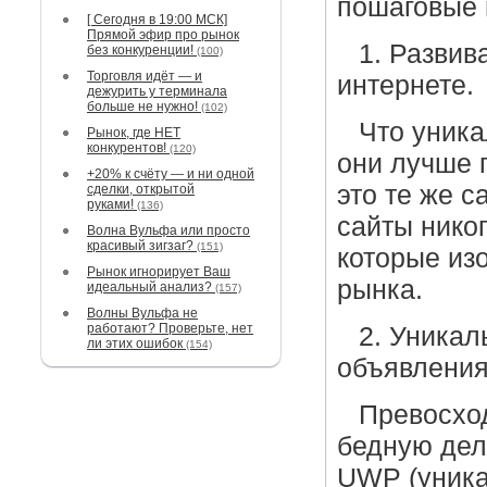
пошаговые 
[ Сегодня в 19:00 МСК]
Прямой эфир про рынок
1. Развив
без конкуренции!
(100)
Торговля идёт — и
интернете.
дежурить у терминала
больше не нужно!
(102)
Что уника
Рынок, где НЕТ
конкурентов!
(120)
они лучше 
+20% к счёту — и ни одной
это те же 
сделки, открытой
руками!
(136)
сайты никог
Волна Вульфа или просто
красивый зигзаг?
(151)
которые из
Рынок игнорирует Ваш
рынка.
идеальный анализ?
(157)
Волны Вульфа не
работают? Проверьте, нет
2. Уникал
ли этих ошибок
(154)
объявления
Превосхо
бедную дел
UWP (уника