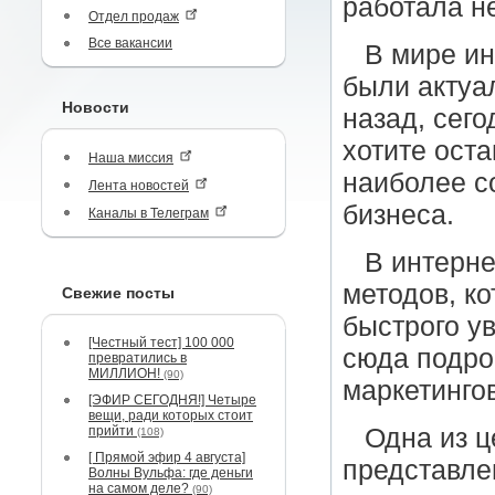
работала не
Отдел продаж
Все вакансии
В мире ин
были актуа
Новости
назад, сег
хотите оста
Наша миссия
наиболее с
Лента новостей
бизнеса.
Каналы в Телеграм
В интерне
методов, к
Свежие посты
быстрого у
[Честный тест] 100 000
сюда подро
превратились в
МИЛЛИОН!
(90)
маркетингов
[ЭФИР СЕГОДНЯ!] Четыре
вещи, ради которых стоит
прийти
Одна из ц
(108)
[ Прямой эфир 4 августа]
представле
Волны Вульфа: где деньги
на самом деле?
(90)