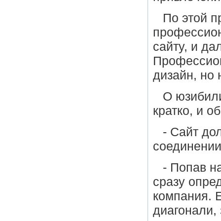
По этой п
профессион
сайту, и да
Профессион
дизайн, но
О юзибили
кратко, и о
- Сайт до
соединении
- Попав н
сразу опре
компания. 
диагонали,