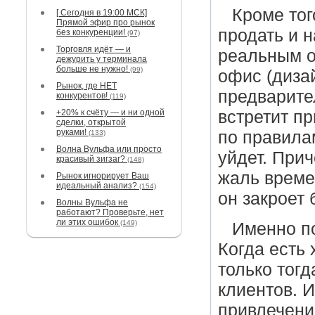
Кроме тог
[ Сегодня в 19:00 МСК]
Прямой эфир про рынок
продать и 
без конкуренции!
(97)
Торговля идёт — и
реальным о
дежурить у терминала
больше не нужно!
(99)
офис (дизай
Рынок, где НЕТ
предварите
конкурентов!
(119)
+20% к счёту — и ни одной
встретит пр
сделки, открытой
руками!
по правила
(133)
Волна Вульфа или просто
уйдет. Прич
красивый зигзаг?
(148)
жаль времен
Рынок игнорирует Ваш
идеальный анализ?
(154)
он закроет 
Волны Вульфа не
работают? Проверьте, нет
ли этих ошибок
(149)
Именно по
Когда есть
только тогд
клиентов. 
привлечени