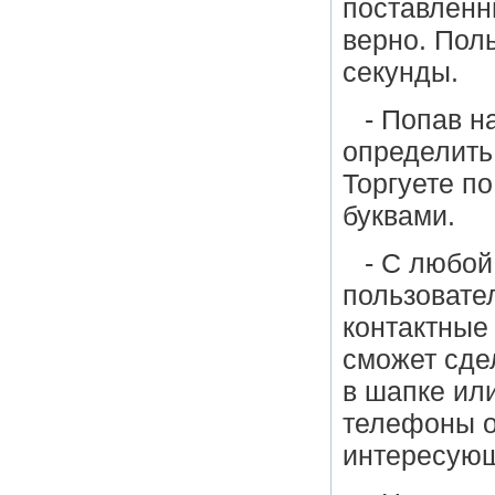
поставленн
верно. Поль
секунды.
- Попав н
определить
Торгуете по
буквами.
- С любой
пользовате
контактные 
сможет сде
в шапке ил
телефоны о
интересующ