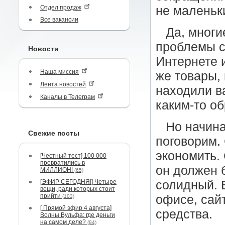
Отдел продаж
не маленьк
Все вакансии
Да, многи
проблемы с
Новости
Интернете и
Наша миссия
же товары, 
Лента новостей
находили ва
Каналы в Телеграм
каким-то о
Но начина
Свежие посты
поговорим.
экономить. 
[Честный тест] 100 000
превратились в
он должен 
МИЛЛИОН!
(65)
[ЭФИР СЕГОДНЯ!] Четыре
солидный. В
вещи, ради которых стоит
прийти
офисе, сай
(103)
[ Прямой эфир 4 августа]
средства.
Волны Вульфа: где деньги
на самом деле?
(84)