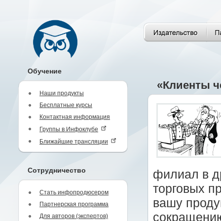
Обучение
«Клиенты че
Наши продукты
Бесплатные курсы
Контактная информация
Группы в Инфоклубе
Ближайшие трансляции
Сотрудничество
филиал в д
торговых п
Стать инфопродюсером
вашу проду
Партнерская программа
сокращению
Для авторов (экспертов)