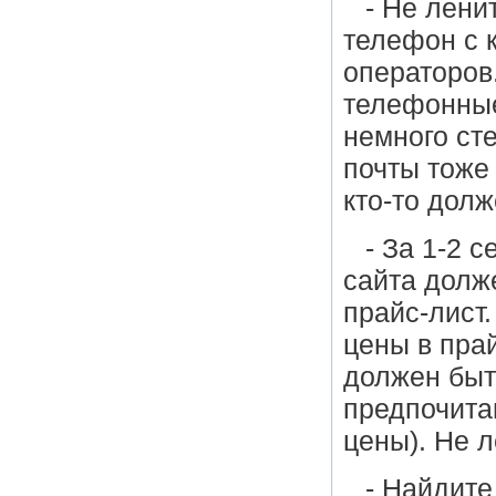
- Не лени
телефон с 
операторов
телефонные
немного сте
почты тоже
кто-то дол
- За 1-2 
сайта долже
прайс-лист
цены в прай
должен быть
предпочита
цены). Не 
- Найдите