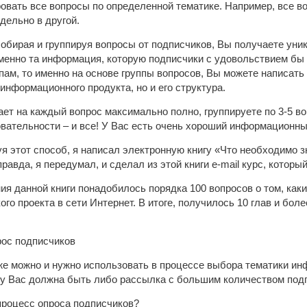
овать все вопросы по определенной тематике. Например, все во
дельно в другой.
собирая и группируя вопросы от подписчиков, Вы получаете ун
менно та информация, которую подписчики с удовольствием бы
ам, то именно на основе группы вопросов, Вы можете написать 
информационного продукта, но и его структура.
ает на каждый вопрос максимально полно, группируете по 3-5 во
вательности – и все! У Вас есть очень хороший информационны
я этот способ, я написал электронную книгу «Что необходимо з
правда, я передумал, и сделал из этой книги e-mail курс, кото
ия данной книги понадобилось порядка 100 вопросов о том, как
ого проекта в сети Интернет. В итоге, получилось 10 глав и бол
рос подписчиков
же можно и нужно использовать в процессе выбора тематики и
 у Вас должна быть либо рассылка с большим количеством под
процесс опроса подписчиков?