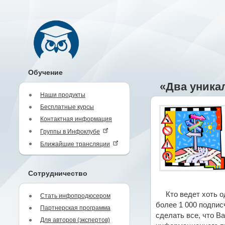
Обучение
«Два уника
Наши продукты
Бесплатные курсы
Контактная информация
Группы в Инфоклубе
Ближайшие трансляции
Сотрудничество
Кто ведет хоть 
Стать инфопродюсером
более 1 000 подпис
Партнерская программа
сделать все, что В
Для авторов (экспертов)