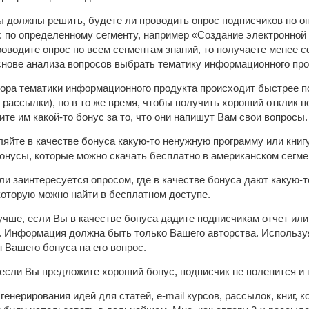
ы должны решить, будете ли проводить опрос подписчиков по о
 по определенному сегменту, например «Создание электронной 
оводите опрос по всем сегментам знаний, то получаете менее 
снове анализа вопросов выбрать тематику информационного про
ора тематики информационного продукта происходит быстрее п
 рассылки), но в то же время, чтобы получить хороший отклик п
те им какой-то бонус за то, что они напишут Вам свои вопросы.
ляйте в качестве бонуса какую-то ненужную программу или книгу
онусы, которые можно скачать бесплатно в американском сегмен
и заинтересуется опросом, где в качестве бонуса дают какую-то
которую можно найти в бесплатном доступе.
чше, если Вы в качестве бонуса дадите подписчикам отчет или к
. Информация должна быть только Вашего авторства. Использу
 Вашего бонуса на его вопрос.
 если Вы предложите хороший бонус, подписчик не поленится и
генерирования идей для статей, e-mail курсов, рассылок, книг,