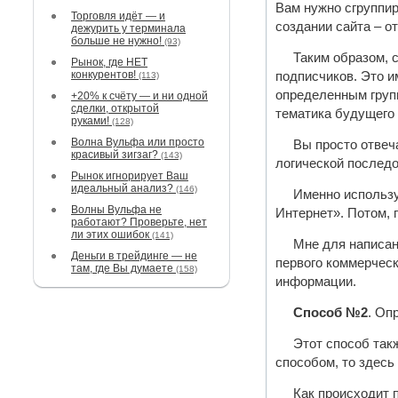
Вам нужно сгруппир
Торговля идёт — и
создании сайта – от
дежурить у терминала
больше не нужно!
(93)
Таким образом, 
Рынок, где НЕТ
конкурентов!
подписчиков. Это и
(113)
определенным групп
+20% к счёту — и ни одной
сделки, открытой
тематика будущего 
руками!
(128)
Волна Вульфа или просто
Вы просто отвеч
красивый зигзаг?
(143)
логической последо
Рынок игнорирует Ваш
идеальный анализ?
(146)
Именно использу
Волны Вульфа не
Интернет». Потом, 
работают? Проверьте, нет
ли этих ошибок
(141)
Мне для написан
Деньги в трейдинге — не
первого коммерческ
там, где Вы думаете
(158)
информации.
Способ №2
. Оп
Этот способ так
способом, то здесь
Как происходит 