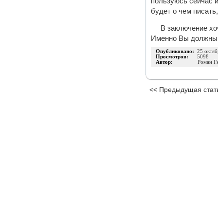
пользуюсь сейчас и
будет о чем писать
В заключение хо
Именно Вы должны п
Опубликовано:
25 октяб
Просмотров:
5098
Автор:
Роман Г
<< Предыдущая стат
Издательство
Инфо-ДВД
О проекте
|
Каталог п
ИП Шумилова Маргарита Викторовна