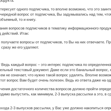
родукта.
тересует одного подписчика, то вполне возможно, что это заинте
 очередной вопрос от подписчика, Вы задумывались над тем, что
объемный, то и книгу.
ния вопросов подписчиков в тематику информационного продукта
 действий. Итак:
ы получаете вопросы от подписчиков, то Вы на них отвечаете. П
 сразу же его удаляют.
 Ведь каждый вопрос – это интерес подписчика по определенно
дельный текстовый документ. Даже если это банальный вопрос,
ем не означает, что нужно такой вопрос удалять. Вполне возмо
тот вопрос Вам будет очень полезен. Ведь из ответа даже на од
учения достаточного количества вопросов должно пройти опред
одимо выпустить, как минимум, 2-3 выпуска рассылки а это, в с
ыхода 2-3 выпусков рассылки, у Вас уже должно накопиться опр