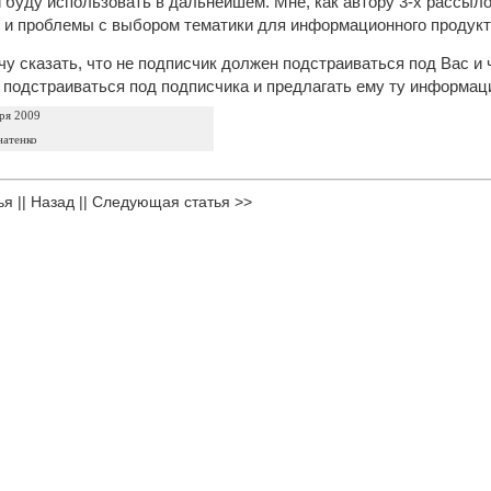
 буду использовать в дальнейшем. Мне, как автору 3-х рассылок
, и проблемы с выбором тематики для информационного продукт
чу сказать, что не подписчик должен подстраиваться под Вас и
одстраиваться под подписчика и предлагать ему ту информаци
ря 2009
натенко
ья
||
Назад
||
Следующая статья >>
родуктов
|
Партнерка
|
Вакансии
|
Контакты