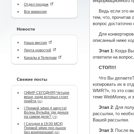
информационного п
Отдел продаж
Ведь если это ин
Все вакансии
тем, что, прочитав
вопрос достаточно 
Новости
Для конвертирова
описанный ниже ход
Наша миссия
Лента новостей
Этап 1
: Когда В
ответили на вопрос,
Каналы в Телеграм
СТОП!!!
Что Вы делаете?
Свежие посты
копировать их в от
WMR?», то это совс
[ЭФИР СЕГОДНЯ!] Четыре
теме WebMoney, и э
вещи, ради которых стоит
прийти
(90)
Этап 2
: Для пол
[ Прямой эфир 4 августа]
Волны Вульфа: где деньги
рассылки, то необх
на самом деле?
(76)
Вашей рассылки.
[ Сегодня в 19:00 МСК]
Прямой эфир про рынок
Этап 3
: После в
без конкуренции!
(86)