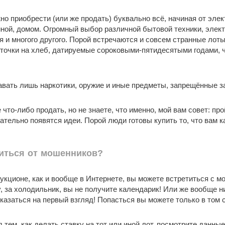
но приобрести (или же продать) буквально всё, начиная от элек
ой, домом. Огромный выбор различной бытовой техники, электр
 и многого другого. Порой встречаются и совсем странные лоты
рточки на хлеб, датируемые сороковыми-пятидесятыми годами, 
вать лишь наркотики, оружие и иные предметы, запрещённые за
что-либо продать, но не знаете, что именно, мой вам совет: пр
язательно появятся идеи. Порой люди готовы купить то, что вам
иться от мошенников?
укционе, как и вообще в Интернете, вы можете встретиться с мо
у, за холодильник, вы не получите календарик! Или же вообще ни
казаться на первый взгляд! Попасться вы можете только в том сл
 тем, как делать ставку на тот или иной лот, посмотрите данные