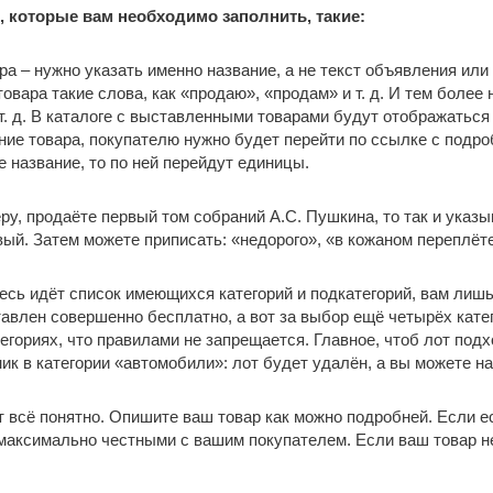
 которые вам необходимо заполнить, такие:
ра – нужно указать именно название, а не текст объявления или
овара такие слова, как «продаю», «продам» и т. д. И тем более 
т. д. В каталоге с выставленными товарами будут отображаться 
ние товара, покупателю нужно будет перейти по ссылке с подр
название, то по ней перейдут единицы.
ру, продаёте первый том собраний А.С. Пушкина, то так и указы
вый. Затем можете приписать: «недорого», «в кожаном переплёт
здесь идёт список имеющихся категорий и подкатегорий, вам ли
авлен совершенно бесплатно, а вот за выбор ещё четырёх катег
тегориях, что правилами не запрещается. Главное, чтоб лот под
ик в категории «автомобили»: лот будет удалён, а вы можете на
т всё понятно. Опишите ваш товар как можно подробней. Если ес
максимально честными с вашим покупателем. Если ваш товар н