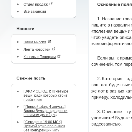
Основные поля,
Отдел продаж
Все вакансии
1. Название това
пишите в названии т
Новости
«полезная вещь» и 
чтоб увидеть описа
Наша миссия
малоинформативное 
Лента новостей
Каналы в Телеграм
Если вы, к приме
сочинений, том пер
Свежие посты
2. Категория – 
ваш лот будет выст
же лот в разных ка
[ЭФИР СЕГОДНЯ!] Четыре
вещи, ради которых стоит
примеру, холодильн
прийти
(90)
[ Прямой эфир 4 августа]
Волны Вульфа: где деньги
3. Описание – ту
на самом деле?
(76)
упомяните! Будьте 
[ Сегодня в 19:00 МСК]
видеозаписью.
Прямой эфир про рынок
без конкуренции!
(87)