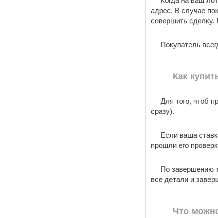
Когда на ваш ло
адрес. В случае по
совершить сделку. 
Покупатель всегд
Как купит
Для того, чтоб п
сразу).
Если ваша ставк
прошли его проверку
По завершению т
все детали и завер
Что можно