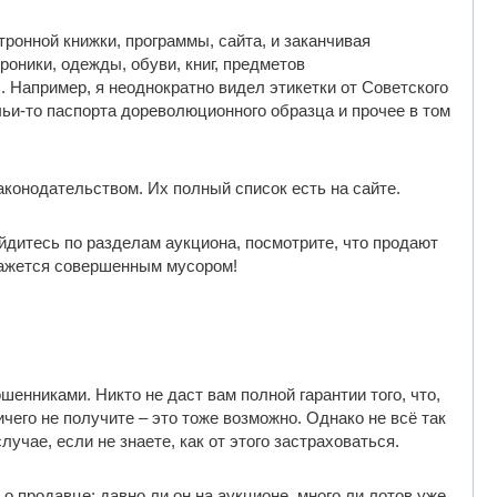
тронной книжки, программы, сайта, и заканчивая
оники, одежды, обуви, книг, предметов
. Например, я неоднократно видел этикетки от Советского
чьи-то паспорта дореволюционного образца и прочее в том
конодательством. Их полный список есть на сайте.
ойдитесь по разделам аукциона, посмотрите, что продают
 кажется совершенным мусором!
шенниками. Никто не даст вам полной гарантии того, что,
чего не получите – это тоже возможно. Однако не всё так
учае, если не знаете, как от этого застраховаться.
 о продавце: давно ли он на аукционе, много ли лотов уже