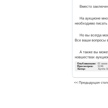
Вместо заключе
На аукционе мног
необходимо писать 
Но вы всегда мож
Все ваши вопросы в
А также вы може
новшествах аукциона
Опубликовано:
01 июня
Просмотров:
5246
Автор:
Артём А
<< Предыдущая стат