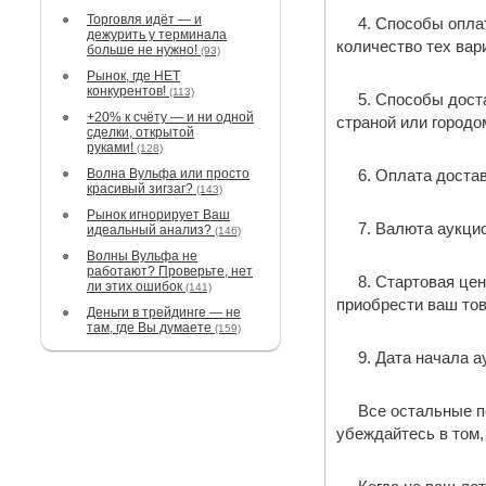
Торговля идёт — и
4. Способы опла
дежурить у терминала
количество тех вар
больше не нужно!
(93)
Рынок, где НЕТ
конкурентов!
(113)
5. Способы дост
+20% к счёту — и ни одной
страной или городо
сделки, открытой
руками!
(128)
Волна Вульфа или просто
6. Оплата достав
красивый зигзаг?
(143)
Рынок игнорирует Ваш
7. Валюта аукци
идеальный анализ?
(146)
Волны Вульфа не
работают? Проверьте, нет
8. Стартовая цен
ли этих ошибок
(141)
приобрести ваш тов
Деньги в трейдинге — не
там, где Вы думаете
(159)
9. Дата начала а
Все остальные п
убеждайтесь в том,