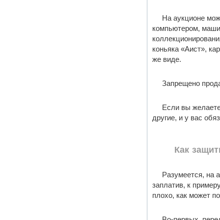
На аукционе мож
компьютером, машин
коллекционирования
коньяка «Аист», ка
же виде.
Запрещено прода
Если вы желаете 
другие, и у вас об
Как защит
Разумеется, на а
заплатив, к пример
плохо, как может по
Во-первых, перед