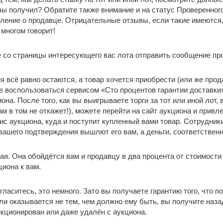
вы получил? Обратите также внимание и на статус Проверенного
ление о продавце. Отрицательные отзывы, если такие имеются,
 многом говорит!
 со страницы интересующего вас лота отправить сообщение про
 всё равно остаются, а товар хочется приобрести (или же прод
е воспользоваться сервисом «Сто процентов гарантии доставки
она. После того, как вы выигрываете торги за тот или иной лот
м в том не откажет!), можете перейти на сайт аукциона и привл
ис аукциона, куда и поступит купленный вами товар. Сотрудник
вашего подтверждения вышлют его вам, а деньги, соответственн
ная. Она обойдётся вам и продавцу в два процента от стоимости
циона к вам.
гласитесь, это немного. Зато вы получаете гарантию того, что по
ли оказывается не тем, чем должно ему быть, вы получите наза
кционирован или даже удалён с аукциона.