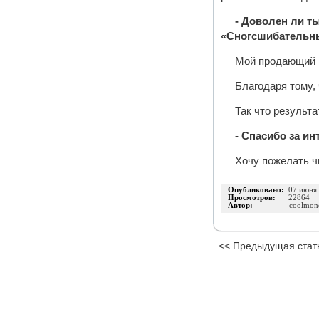
- Доволен ли т
«Сногсшибательн
Мой продающий 
Благодаря тому,
Так что результа
- Спасибо за и
Хочу пожелать ч
Опубликовано:
07 июня
Просмотров:
22864
Автор:
coolmon
<< Предыдущая стат