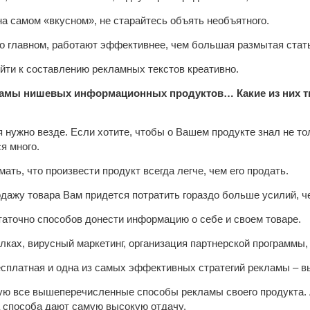
на самом «вкусном», не старайтесь объять необъятного.
о главном, работают эффективнее, чем большая размытая стат
йти к составлению рекламных текстов креативно.
ламы нишевых информационных продуктов… Какие из них т
 нужно везде. Если хотите, чтобы о Вашем продукте знал не то
я много.
ть, что произвести продукт всегда легче, чем его продать.
одажу товара Вам придется потратить гораздо больше усилий, че
аточно способов донести информацию о себе и своем товаре.
лках, вирусный маркетинг, организация партнерской программы, 
бесплатная и одна из самых эффективных стратегий рекламы – вы
ую все вышеперечисленные способы рекламы своего продукта. А
а способа дают самую высокую отдачу.