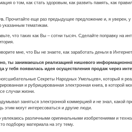
ция о том, как стать здоровым, как развить память, как правиль
о.
Прочитайте еще раз предыдущее предложение и, я уверен, у
о указанным тематикам.
вьте, что таких как Вы – сотни тысяч. Сделайте поправку на ин
итория.
оворите мне, что Вы не знаете, как заработать деньги в Интернете
стно, ты занимаешься реализацией нишевого информационног
уда у тебя появилась идея осуществления продаж через инт
ногсшибательные Секреты Народных Умельцев», который я реа
рированная и рубрицированная электронная книга, в которой мо
все случаи жизни.
одумывал заняться электронной коммерцией и не знал, какой про
дь этим могут интересоваться и другие люди.
го увлекаюсь различными оригинальными изобретениями и технол
то подборку материала на эту тему.