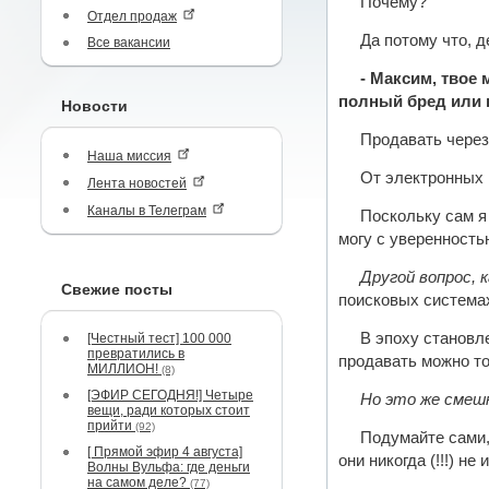
Почему?
Отдел продаж
Да потому что, д
Все вакансии
- Максим, твое
полный бред или 
Новости
Продавать через
Наша миссия
От электронных 
Лента новостей
Каналы в Телеграм
Поскольку сам я
могу с уверенность
Другой вопрос, 
Свежие посты
поисковых система
В эпоху становл
[Честный тест] 100 000
превратились в
продавать можно то
МИЛЛИОН!
(8)
[ЭФИР СЕГОДНЯ!] Четыре
Но это же смешн
вещи, ради которых стоит
прийти
(92)
Подумайте сами,
[ Прямой эфир 4 августа]
они никогда (!!!) н
Волны Вульфа: где деньги
на самом деле?
(77)