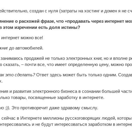
ействительно, создан с нуля (затраты на хостинг и домен я не 
 мнение о расхожей фразе, что «продавать через интернет м
в этом изречении есть доля истины?
 интернет можно все!
книг до автомобилей.
 занимаюсь продажей не только электронных книг, но и вполне 
ю сказать, – почти все, что имеет определенную цену, можно про
как это сделать?
Ответ здесь может быть только одним. Создав
х.
ения и развития электронного бизнеса в сознании большей час
лько товары, посвященные заработку в интернете.
о :)).
Это противоречит даже здравому смыслу.
 сейчас в Интернете миллионы русскоговорящих людей, которы
е интересовались и не будут интересоваться заработком в интерн