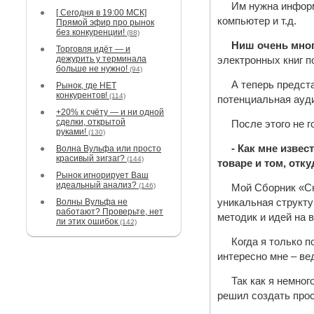
Им нужна информа
[ Сегодня в 19:00 МСК]
компьютер и т.д.
Прямой эфир про рынок
без конкуренции!
(88)
Ниш очень мног
Торговля идёт — и
дежурить у терминала
электронных книг п
больше не нужно!
(94)
А теперь предста
Рынок, где НЕТ
конкурентов!
(114)
потенциальная ауд
+20% к счёту — и ни одной
сделки, открытой
После этого не г
руками!
(130)
- Как мне изве
Волна Вульфа или просто
красивый зигзаг?
(144)
товаре и том, отк
Рынок игнорирует Ваш
идеальный анализ?
(146)
Мой Сборник «С
Волны Вульфа не
уникальная структу
работают? Проверьте, нет
методик и идей на 
ли этих ошибок
(142)
Когда я только п
интересно мне – ве
Так как я немно
решил создать прос