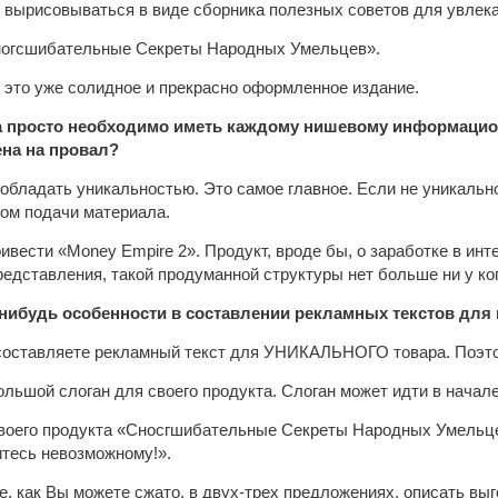
ал вырисовываться в виде сборника полезных советов для увле
Сногсшибательные Секреты Народных Умельцев».
, это уже солидное и прекрасно оформленное издание.
ва просто необходимо иметь каждому нишевому информацион
на на провал?
обладать уникальностью. Это самое главное. Если не уникальн
ом подачи материала.
ивести «Money Empire 2». Продукт, вроде бы, о заработке в инт
едставления, такой продуманной структуры нет больше ни у ког
е-нибудь особенности в составлении рекламных текстов дл
составляете рекламный текст для УНИКАЛЬНОГО товара. Поэто
льшой слоган для своего продукта. Слоган может идти в начале
воего продукта «Сносгшибательные Секреты Народных Умельце
итесь невозможному!».
е, как Вы можете сжато, в двух-трех предложениях, описать выг