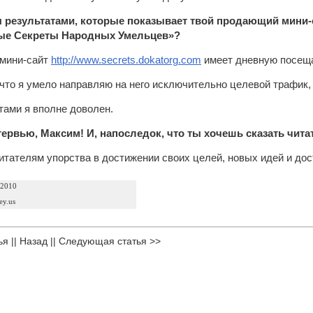
ы результатами, которые показывает твой продающий мини
ые Секреты Народных Умельцев»?
мини-сайт
http://www.secrets.dokatorg.com
имеет дневную посеща
 что я умело направляю на него исключительно целевой трафик
тами я вполне доволен.
нтервью, Максим! И, напоследок, что ты хочешь сказать чи
итателям упорства в достижении своих целей, новых идей и дос
 2010
ey.us
ья
||
Назад
||
Следующая статья >>