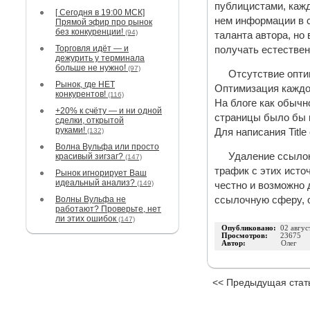
публицистами, кажд
[ Сегодня в 19:00 МСК]
нем информации в с
Прямой эфир про рынок
без конкуренции!
(94)
таланта автора, но
Торговля идёт — и
получать естествен
дежурить у терминала
больше не нужно!
(97)
Отсутствие опти
Рынок, где НЕТ
Оптимизация каждой
конкурентов!
(116)
На блоге как обычн
+20% к счёту — и ни одной
страницы было бы г
сделки, открытой
руками!
(132)
Для написания Titl
Волна Вульфа или просто
Удаление ссылок
красивый зигзаг?
(147)
трафик с этих исто
Рынок игнорирует Ваш
идеальный анализ?
(149)
честно и возможно 
Волны Вульфа не
ссылочную сферу, о
работают? Проверьте, нет
ли этих ошибок
(147)
Опубликовано:
02 авгус
Просмотров:
23675
Автор:
Олег
<< Предыдущая стат