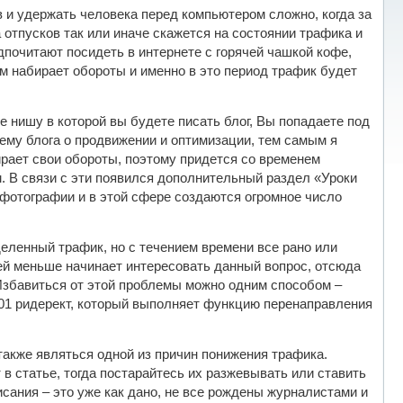
ов и удержать человека перед компьютером сложно, когда за
ра отпусков так или иначе скажется на состоянии трафика и
дпочитают посидеть в интернете с горячей чашкой кофе,
м набирает обороты и именно в это период трафик будет
е нишу в которой вы будете писать блог, Вы попадаете под
тему блога о продвижении и оптимизации, тем самым я
ирает свои обороты, поэтому придется со временем
. В связи с эти появился дополнительный раздел «Уроки
фотографии и в этой сфере создаются огромное число
еленный трафик, но с течением времени все рано или
ей меньше начинает интересовать данный вопрос, отсюда
 Избавиться от этой проблемы можно одним способом –
301 ридерект, который выполняет функцию перенаправления
также являться одной из причин понижения трафика.
в статье, тогда постарайтесь их разжевывать или ставить
исания – это уже как дано, не все рождены журналистами и