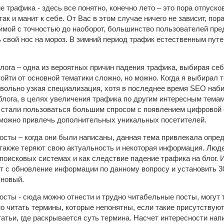
 трафика - здесь все понятно, конечно лето – это пора отпуск
так и манит к себе. От Вас в этом случае ничего не зависит, по
имой с точностью до наоборот, большинство пользователей пре
свой нос на мороз. В зимний период трафик естественным путе
блога – одна из вероятных причин падения трафика, выбирая себ
тойти от основной тематики сложно, но можно. Когда я выбирал 
овольно узкая специализация, хотя в последнее время SEO наб
блога, в целях увеличения трафика по другим интересным темам
 стали пользоваться большим спросом с появлением цифровой 
 можно привлечь дополнительных уникальных посетителей.
осты – когда они были написаны, данная тема привлекала опред
 также теряют свою актуальность и некоторая информация. Люд
поисковых системах и как следствие падение трафика на блог.
т с обновление информации по данному вопросу и установить 
 новый.
осты - сюда можно отнести и трудно читабельные посты, могут 
 читать термины, которые непонятны, если такие присутствуют 
татьи, где раскрывается суть термина. Насчет интересности нап