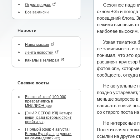
Отдел продаж
Сезонное падение
окном +35 и погода 
Все вакансии
посещений блога. З
нежили высовывать 
Новости
наиболее высоким.
Узкая тематика 
Наша миссия
ее зависимость и о
Лента новостей
понимал, что это д
Каналы в Телеграм
расширят кругозор 
фотошоп», которые
сообществ, откуда
Свежие посты
Не актуальные п
поздно устаревает,
[Честный тест] 100 000
меньше запросов в 
превратились в
написать новый пос
МИЛЛИОН!
(45)
со старого поста на
[ЭФИР СЕГОДНЯ!] Четыре
вещи, ради которых стоит
прийти
(97)
Не интересные п
[ Прямой эфир 4 августа]
Посетителям сложно
Волны Вульфа: где деньги
ссылки на другие с
на самом деле?
(82)