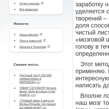
заработку 
Отдел продаж
Все вакансии
уделяется 
творений – 
Новости
доля спосо
чистый лис
Наша миссия
«мозговой ш
Лента новостей
голову в те
Каналы в Телеграм
определенн
Этот мето
Свежие посты
применяю. 
[Честный тест] 100 000
интересную
превратились в
МИЛЛИОН!
(65)
написать д
[ЭФИР СЕГОДНЯ!] Четыре
вещи, ради которых стоит
Вполне ло
прийти
(103)
[ Прямой эфир 4 августа]
наш мозг то
Волны Вульфа: где деньги
на самом деле?
(84)