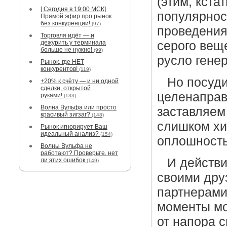
(этим, кста
[ Сегодня в 19:00 МСК]
популярнос
Прямой эфир про рынок
без конкуренции!
(97)
проведения
Торговля идёт — и
дежурить у терминала
серого вещ
больше не нужно!
(99)
русло гене
Рынок, где НЕТ
конкурентов!
(119)
Но посуди
+20% к счёту — и ни одной
сделки, открытой
целенаправ
руками!
(133)
Волна Вульфа или просто
заставляем 
красивый зигзаг?
(148)
слишком хи
Рынок игнорирует Ваш
идеальный анализ?
(154)
оплошность
Волны Вульфа не
работают? Проверьте, нет
И действи
ли этих ошибок
(149)
своими дру
партнерами,
моменты мо
от напора с