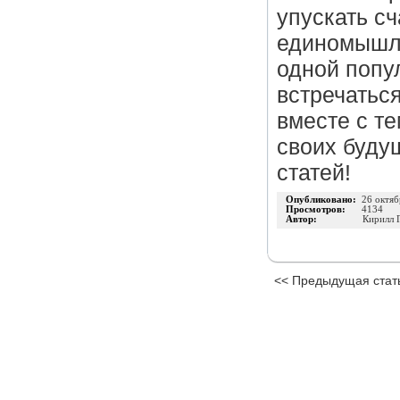
упускать с
единомышле
одной попу
встречатьс
вместе с т
своих буду
статей!
Опубликовано:
26 октяб
Просмотров:
4134
Автор:
Кирилл 
<< Предыдущая стат