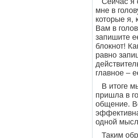
Сейчас я 
мне в голо
которые я, 
Вам в голо
запишите е
блокнот! Ка
равно запи
действител
главное – е
В итоге м
пришла в г
общение. В
эффективна
одной мысл
Таким обр