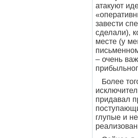
атакуют иде
«оперативн
завести сп
сделали), 
месте (у ме
письменном
– очень ва
прибыльног
Более тог
исключител
придавал п
поступающи
глупые и н
реализова