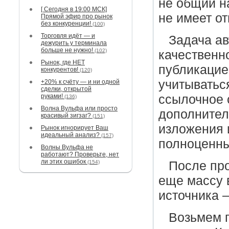
не общий н
[ Сегодня в 19:00 МСК]
не имеет от
Прямой эфир про рынок
без конкуренции!
(100)
Торговля идёт — и
Задача ав
дежурить у терминала
больше не нужно!
(102)
качественно
Рынок, где НЕТ
публикацие
конкурентов!
(120)
учитыватьс
+20% к счёту — и ни одной
сделки, открытой
руками!
ссылочное 
(136)
Волна Вульфа или просто
дополнител
красивый зигзаг?
(151)
изложения 
Рынок игнорирует Ваш
идеальный анализ?
(157)
полноценны
Волны Вульфа не
работают? Проверьте, нет
ли этих ошибок
(154)
После про
еще массу 
источника –
Возьмем п