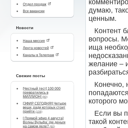
комментиро
Отдел продаж
думаю, так
Все вакансии
ценным.
Новости
Контент б
вопросы. Мо
Наша миссия
ища необхо
Лента новостей
недосказан
Каналы в Телеграм
желание – и
разбиратьс
Свежие посты
Конечно, 
[Честный тест] 100 000
попадаются
превратились в
МИЛЛИОН!
(90)
которого м
[ЭФИР СЕГОДНЯ!] Четыре
вещи, ради которых стоит
прийти
Если вы п
(108)
[ Прямой эфир 4 августа]
такой конте
Волны Вульфа: где деньги
на самом деле?
(90)