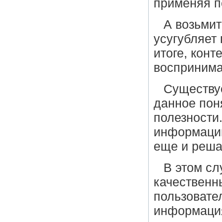
применяя п
А возьмит
усугубляет 
итоге, конт
воспринима
Существуе
данное пон
полезности
информации 
еще и реша
В этом сл
качественн
пользовател
информация