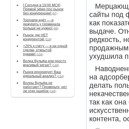
Мерцающи
[ Сегодня в 19:00 МСК]
Прямой эфир про рынок
сайты под 
без конкуренции!
(97)
Торговля идёт — и
как показат
дежурить у терминала
больше не нужно!
(99)
выдаче. От
Рынок, где НЕТ
редкость, н
конкурентов!
(119)
+20% к счёту — и ни одной
продажными
сделки, открытой
руками!
ухудшила п
(134)
Волна Вульфа или просто
красивый зигзаг?
(148)
Наводнени
Рынок игнорирует Ваш
на адсорбе
идеальный анализ?
(154)
Волны Вульфа не
делать пол
работают? Проверьте, нет
ли этих ошибок
(149)
некачестве
так как он
искусственн
контента, о