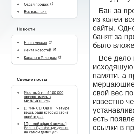
Отдел продаж
Бан за пр
Все вакансии
из колеи в
сайты. Одно
Новости
банят за п
Наша миссия
было вложе
Лента новостей
Все дело 
Каналы в Телеграм
исходящую 
памяти, а п
Свежие посты
мерцающие.
свой вес по
[Честный тест] 100 000
превратились в
известно ч
МИЛЛИОН!
(78)
[ЭФИР СЕГОДНЯ!] Четыре
устанавлив
вещи, ради которых стоит
прийти
есть появл
(103)
[ Прямой эфир 4 августа]
ссылки в п
Волны Вульфа: где деньги
на самом деле?
(85)