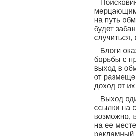
Поискови
мерцающими
на путь об
будет забан
случиться, 
Блоги ока
борьбы с п
выход в об
от размеще
доход от их
Выход оди
ссылки на 
возможно, 
на ее месте
рекламный 