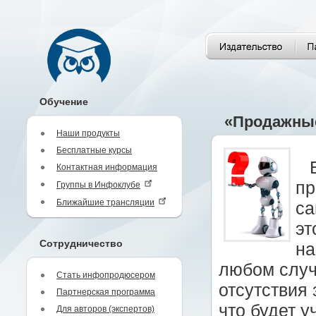
Обучение
«Продажные
Наши продукты
Бесплатные курсы
Контактная информация
пр
Группы в Инфоклубе
Ближайшие трансляции
са
эт
Сотрудничество
на
любом случ
Стать инфопродюсером
отсутствия 
Партнерская программа
что будет у
Для авторов (экспертов)