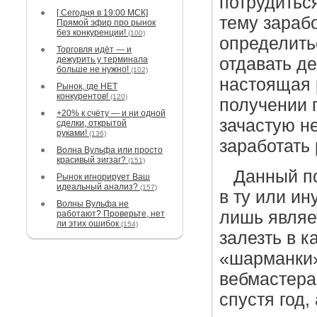
потрудиться
[ Сегодня в 19:00 МСК]
тему зарабо
Прямой эфир про рынок
без конкуренции!
(100)
определить
Торговля идёт — и
дежурить у терминала
отдавать де
больше не нужно!
(102)
настоящая 
Рынок, где НЕТ
конкурентов!
(120)
получении п
+20% к счёту — и ни одной
зачастую н
сделки, открытой
руками!
(136)
заработать
Волна Вульфа или просто
красивый зигзаг?
(151)
Данный по
Рынок игнорирует Ваш
идеальный анализ?
(157)
в ту или и
Волны Вульфа не
лишь являе
работают? Проверьте, нет
ли этих ошибок
(154)
залезть в 
«шарманки»
вебмастера
спустя год,