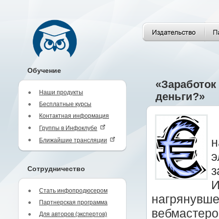
Обучение
«Заработок
Наши продукты
деньги?»
Бесплатные курсы
Контактная информация
Группы в Инфоклубе
н
Ближайшие трансляции
э
з
Сотрудничество
И
Стать инфопродюсером
нагрянувше
Партнерская программа
вебмастеро
Для авторов (экспертов)