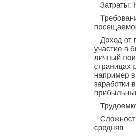
Затраты: 
Требовани
посещаемог
Доход от 
участие в 
личный пои
страницах 
например в
заработки 
прибыльным
Трудоемко
Сложность
средняя