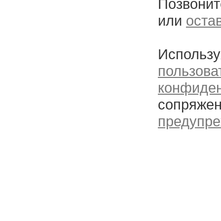
Позвонит
или
оста
Использу
пользова
конфиде
сопряжен
предупре