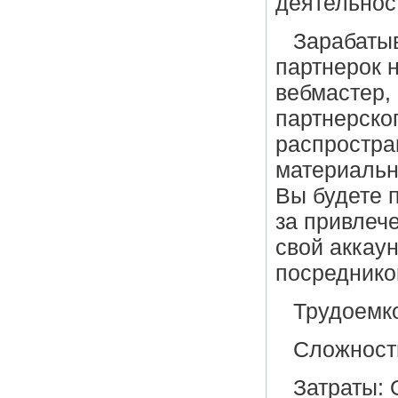
деятельнос
Зарабатыв
партнерок н
вебмастер,
партнерског
распростра
материальн
Вы будете 
за привлеч
свой аккау
посреднико
Трудоемко
Сложност
Затраты: 