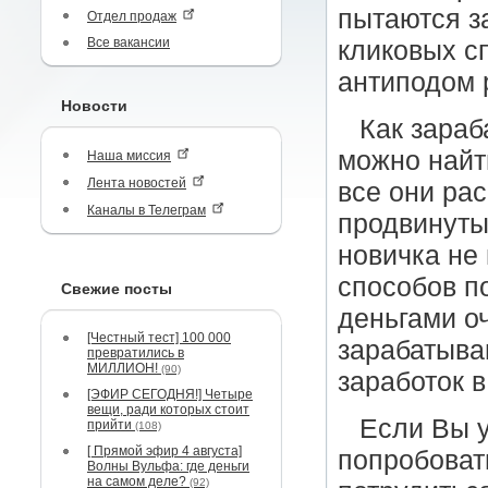
пытаются з
Отдел продаж
Все вакансии
кликовых с
антиподом 
Новости
Как зараб
можно найти
Наша миссия
Лента новостей
все они ра
Каналы в Телеграм
продвинуты
новичка не
способов п
Свежие посты
деньгами о
[Честный тест] 100 000
зарабатыва
превратились в
МИЛЛИОН!
(90)
заработок 
[ЭФИР СЕГОДНЯ!] Четыре
вещи, ради которых стоит
Если Вы у
прийти
(108)
[ Прямой эфир 4 августа]
попробоват
Волны Вульфа: где деньги
на самом деле?
(92)