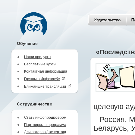
Обучение
«Последств
Наши продукты
Бесплатные курсы
Контактная информация
Группы в Инфоклубе
Ближайшие трансляции
Сотрудничество
целевую ау
Стать инфопродюсером
Россия, М
Партнерская программа
Беларусь, 
Для авторов (экспертов)