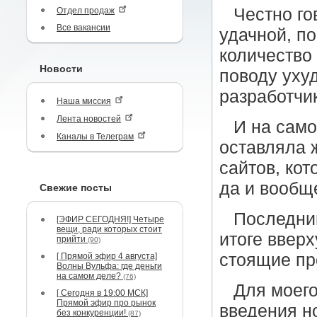
Честно го
Отдел продаж
Все вакансии
удачной, п
количество
Новости
поводу уху
разработчи
Наша миссия
Лента новостей
И на само
Каналы в Телеграм
оставляла 
сайтов, кот
да и вообщ
Свежие посты
Последни
[ЭФИР СЕГОДНЯ!] Четыре
вещи, ради которых стоит
итоге вверх
прийти
(90)
стоящие пр
[ Прямой эфир 4 августа]
Волны Вульфа: где деньги
на самом деле?
(76)
Для моего
[ Сегодня в 19:00 МСК]
Прямой эфир про рынок
введения но
без конкуренции!
(87)