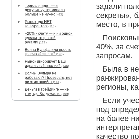
задали пол
Торговля идёт — и
дежурить у терминала
секреты», 
больше не нужно!
(93)
Рынок, где НЕТ
место, в пр
конкурентов!
(113)
+20% к счёту — и ни одной
Поисковый
сделки, открытой
руками!
(128)
40%, за сч
Волна Вульфа или просто
запросам.
красивый зигзаг?
(143)
Рынок игнорирует Ваш
идеальный анализ?
(146)
Была в н
Волны Вульфа не
ранжирован
работают? Проверьте, нет
ли этих ошибок
(141)
регионы, ка
Деньги в трейдинге — не
там, где Вы думаете
(159)
Если учес
под опреде
на более ни
интерпрета
качество п