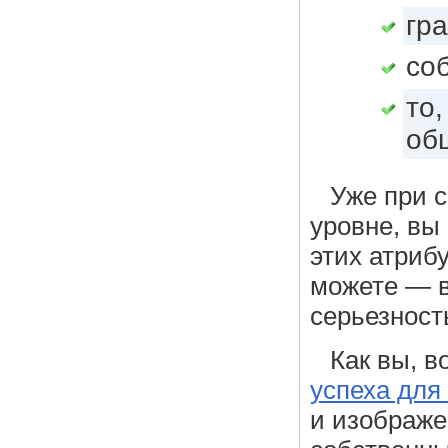
гр
со
то,
об
Уже при с
уровне, вы
этих атриб
можете — 
серьезност
Как вы, в
успеха для
и изображе