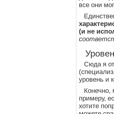
все они мог
Единств
характери
(и не исп
соответс
Уровен
Сюда я о
(специализ
уровень и 
Конечно, 
примеру, е
хотите поп
можете сра