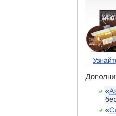
Узнайт
Дополни
«
А
бе
«
С