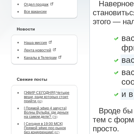
Наверное,
Отдел продаж
становить
Все вакансии
этого — на
Новости
ва
Наша миссия
фр
Лента новостей
ва
Каналы в Телеграм
ва
Свежие посты
со
и 
[ЭФИР СЕГОДНЯ!] Четыре
вещи, ради которых стоит
прийти
(90)
[ Прямой эфир 4 августа]
Вроде бы
Волны Вульфа: где деньги
на самом деле?
(76)
тем с форм
[ Сегодня в 19:00 МСК]
просто.
Прямой эфир про рынок
без конкуренции!
(87)