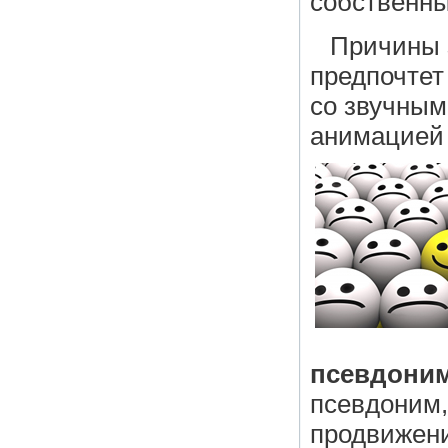
собственны
Причины 
предпочтет
со звучным
анимацией 
псевдони
псевдоним,
продвижени