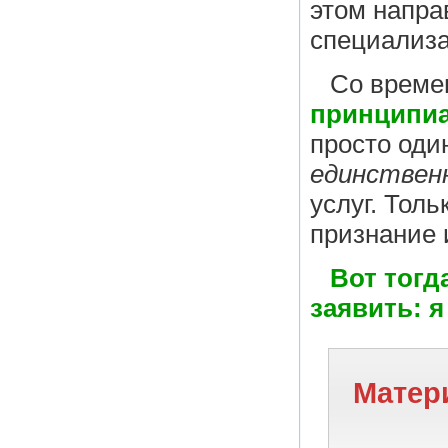
этом напра
специализ
Со врем
принципи
просто оди
единствен
услуг. Тол
признание и
Вот тогд
заявить: 
Матер