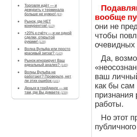
Торговля идёт — и
Подавля
дежурить у терминала
больше не нужно!
(93)
вообще пу
Рынок, где НЕТ
они не пре
конкурентов!
(113)
+20% к счёту — и ни одной
чтобы повл
сделки, открытой
руками!
(128)
очевидных
Волна Вульфа или просто
красивый зигзаг?
(143)
Да, возм
Рынок игнорирует Ваш
идеальный анализ?
«неосознан
(146)
Волны Вульфа не
ваш личны
работают? Проверьте, нет
ли этих ошибок
(141)
как бы сам
Деньги в трейдинге — не
там, где Вы думаете
признания 
(159)
работы.
Но этот п
публичного