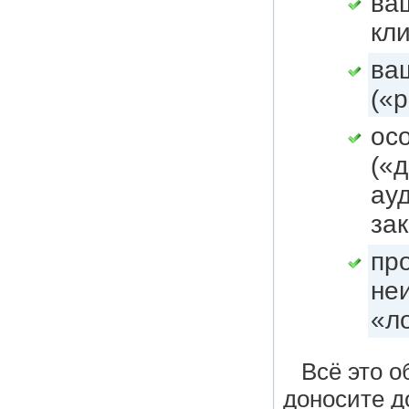
ва
кл
ва
(«
ос
(«
ау
зак
пр
не
«л
Всё это 
доносите д