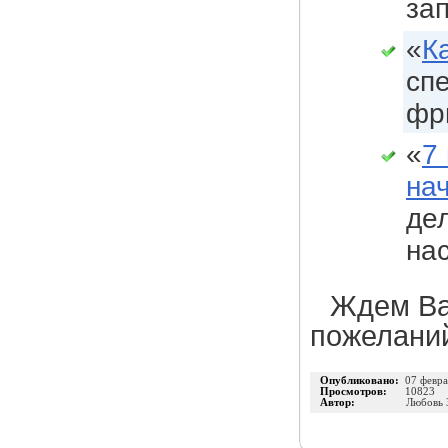
за
«
К
сп
фр
«
7
на
де
нас
Ждем Ва
пожеланий
Опубликовано:
07 февра
Просмотров:
10823
Автор:
Любовь 