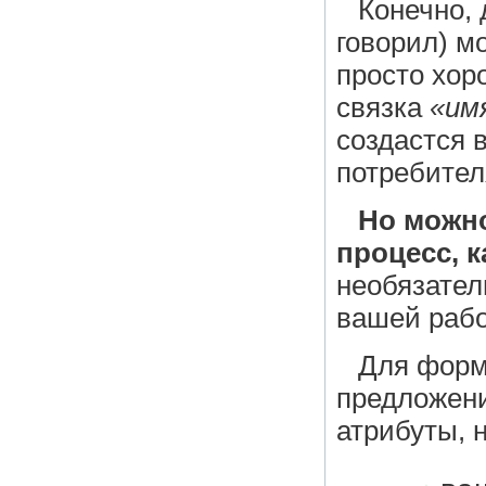
Конечно, 
говорил) м
просто хор
связка
«им
создастся 
потребител
Но можно
процесс, 
необязате
вашей рабо
Для форм
предложени
атрибуты, 