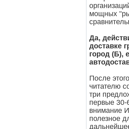
организаци
мощных "ры
сравнитель
Да, действ
доставке г
город (Б),
автодостав
После этог
читателю с
три предлож
первые 30-
внимание И
полезное дл
дальнейшее