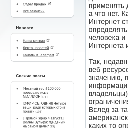
применять 
Отдел продаж
Все вакансии
а что нет. 
Интернет с
Новости
определять
человека и
Наша миссия
Интернета 
Лента новостей
Каналы в Телеграм
Так, недавн
веб-ресурсо
Свежие посты
значению, 
информации
[Честный тест] 100 000
владельцы)
превратились в
МИЛЛИОН!
(75)
ограничени
[ЭФИР СЕГОДНЯ!] Четыре
вещи, ради которых стоит
Вслед за т
прийти
(103)
американск
[ Прямой эфир 4 августа]
Волны Вульфа: где деньги
каких-то о
на самом деле?
(85)