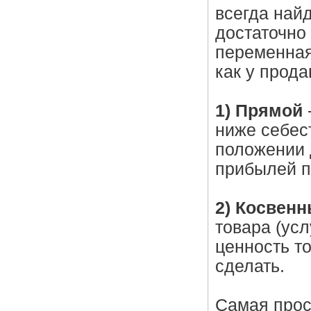
всегда най
достаточно 
переменная,
как у прода
1) Прямой
ниже себес
положении 
прибылей п
2) Косвен
товара (ус
ценность то
сделать.
Самая прос