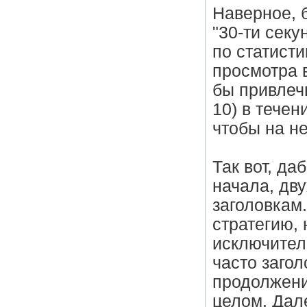
Наверное, 
"30-ти секу
по статисти
просмотра 
бы привлечь
10) в течен
чтобы на не
Так вот, да
начала, дв
заголовкам
стратегию,
исключител
часто заго
продолжени
целом. Дал