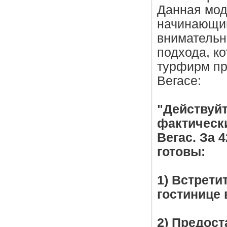
Данная мод
начинающим
внимательн
подхода, к
турфирм пр
Вегасе:
"Действуйт
фактически
Вегас. За 
готовы:
1) Встрети
гостинице 
2) Предос