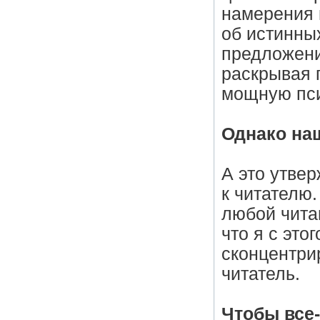
намерения и
об истинны
предложени
раскрывая 
мощную пси
Однако наш
А это утве
к читателю
любой чита
что я с эт
сконцентрир
читатель.
Чтобы все