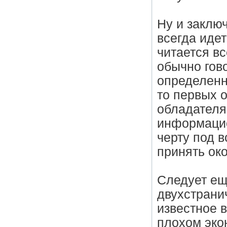
Ну и заклю
всегда идет
читается вс
обычно гов
определенн
то первых 
обладателям
информацио
черту под 
принять ок
Следует еще
двухстрани
известное 
плохом эко