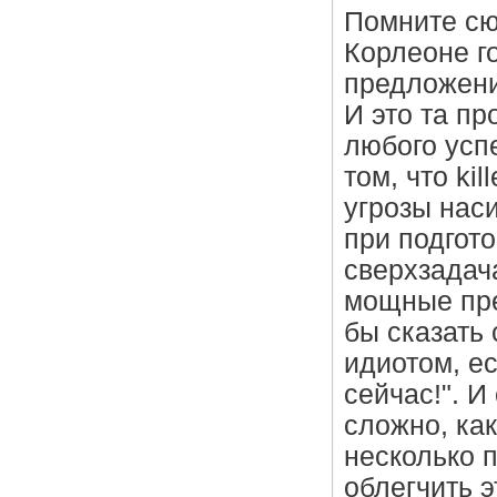
Помните сю
Корлеоне г
предложение
И это та пр
любого усп
том, что kil
угрозы нас
при подгот
сверхзадача
мощные пре
бы сказать 
идиотом, ес
сейчас!". 
сложно, как
несколько 
облегчить э