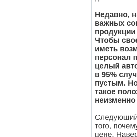
Недавно, 
важных со
продукции
Чтобы сво
иметь воз
персонал 
целый авто
в 95% случ
пустым. Но
такое поло
неизменно 
Следующий 
того, почем
цене. Навер