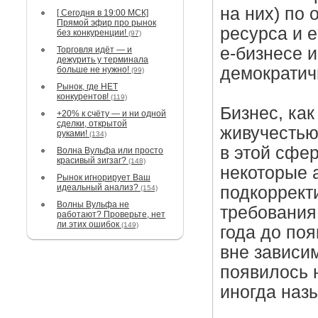
на них) по
[ Сегодня в 19:00 МСК]
Прямой эфир про рынок
ресурса и е
без конкуренции!
(97)
е-бизнесе 
Торговля идёт — и
дежурить у терминала
демократич
больше не нужно!
(99)
Рынок, где НЕТ
конкурентов!
(119)
Бизнес, как
+20% к счёту — и ни одной
сделки, открытой
живучестью
руками!
(134)
в этой сфер
Волна Вульфа или просто
красивый зигзаг?
(148)
некоторые 
Рынок игнорирует Ваш
идеальный анализ?
подкоррект
(154)
Волны Вульфа не
требования.
работают? Проверьте, нет
ли этих ошибок
(149)
года до по
вне зависим
появилось 
иногда наз