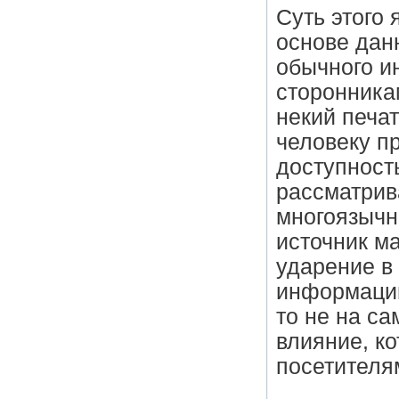
Суть этого 
основе дан
обычного и
сторонника
некий печа
человеку п
доступност
рассматрив
многоязычн
источник м
ударение в
информацию
то не на с
влияние, к
посетителя