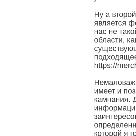
Ну а второ
является ф
нас не так
области, ка
существующ
подходящее
https://mer
Немаловажн
имеет и по
кампания. Д
информации
заинтересо
определенн
которой я г