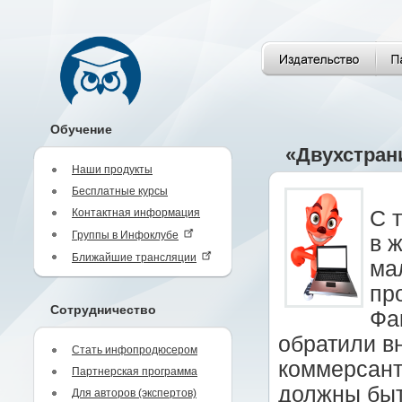
Обучение
«Двухстран
Наши продукты
Бесплатные курсы
Контактная информация
С 
Группы в Инфоклубе
в 
Ближайшие трансляции
ма
пр
Сотрудничество
Фа
обратили в
Стать инфопродюсером
коммерсант
Партнерская программа
должны быт
Для авторов (экспертов)