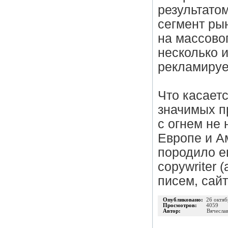
результато
сегмент рын
на массовог
несколько и
рекламируе
Что касаетс
значимых п
с огнем не 
Европе и А
породило е
copywriter
писем, сайт
Опубликовано:
26 октяб
Просмотров:
4059
Автор:
Вячеслав