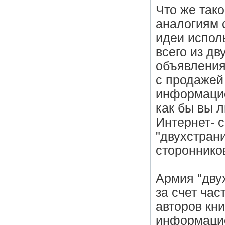
Что же так
аналогиям 
идеи испол
всего из дв
объявления
с продажей
информацио
как бы вы л
Интернет- 
"двухстран
стороннико
Армия "дву
за счет ча
авторов кни
информацио