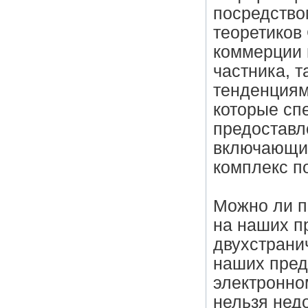
посредство
теоретиков 
коммерции 
частника, т
тенденциям
которые сп
предоставл
включающих
комплекс п
Можно ли п
на наших п
двухстрани
наших пред
электронном
нельзя нед