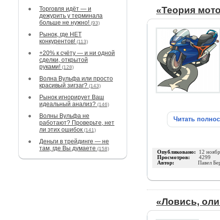
«Теория мото
Торговля идёт — и
дежурить у терминала
больше не нужно!
(93)
Рынок, где НЕТ
конкурентов!
(113)
+20% к счёту — и ни одной
сделки, открытой
руками!
(128)
Волна Вульфа или просто
красивый зигзаг?
(143)
Рынок игнорирует Ваш
идеальный анализ?
(146)
Волны Вульфа не
Читать полно
работают? Проверьте, нет
ли этих ошибок
(141)
Деньги в трейдинге — не
там, где Вы думаете
(158)
Опубликовано:
12 нояб
Просмотров:
4299
Автор:
Павел Бе
«Ловись, оли