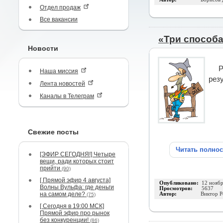
Отдел продаж
Все вакансии
«Три способа
Новости
Р
Наша миссия
рез
Лента новостей
Каналы в Телеграм
Свежие посты
Читать полно
[ЭФИР СЕГОДНЯ!] Четыре
вещи, ради которых стоит
прийти
(90)
[ Прямой эфир 4 августа]
Опубликовано:
12 нояб
Волны Вульфа: где деньги
Просмотров:
5637
на самом деле?
Автор:
Виктор Р
(75)
[ Сегодня в 19:00 МСК]
Прямой эфир про рынок
без конкуренции!
(86)