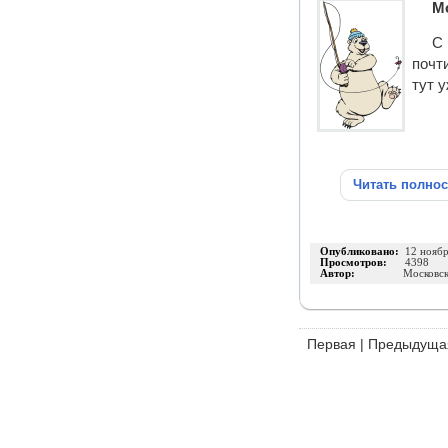
М
С 
почт
тут у
Читать полно
Опубликовано:
12 нояб
Просмотров:
4398
Автор:
Московс
Первая
|
Предыдуща