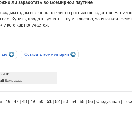
ожно ли заработать во Всемирной паутине
каждым годом все большее число россиян попадает во Всемирн
и все. Купить, продать, узнать… ну и, конечно, запутаться. Не
ж у кого как получается.
стью
Оставить комментарий
ря 2009
кий Комсомолец
я
|
46
|
47
|
48
|
49
|
50
|
51
|
52
|
53
|
54
|
55
|
56
|
Следующая
|
Пос