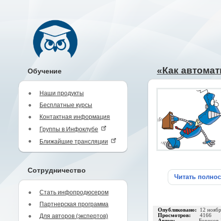
«Как автомат
Обучение
Наши продукты
Бесплатные курсы
Контактная информация
Группы в Инфоклубе
Ближайшие трансляции
Сотрудничество
Читать полно
Стать инфопродюсером
Партнерская программа
Опубликовано:
12 нояб
Для авторов (экспертов)
Просмотров:
4166
Автор:
Борисов