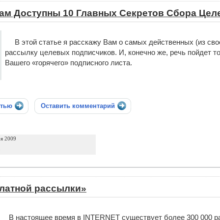
Вам Доступны 10 Главных Секретов Сбора Це
В этой статье я расскажу Вам о самых действенных (из св
рассылку целевых подписчиков. И, конечно же, речь пойдет т
Вашего «горячего» подписного листа.
стью
Оставить комментарий
ря 2009
р
платной рассылки»
В настоящее время в INTERNET существует более 300 000 ра