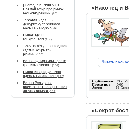
[ Сегодня в 19:00 МСК]
«Наконец и 
Прямой эфир про рынок
без конкуренции!
(90)
Торговля идёт — и
дежурить у терминала
больше не нужно!
(94)
Рынок, где НЕТ
конкурентов!
(114)
+20% к счёту — и ни одной
сделки, открытой
руками!
(130)
Волна Вульфа или просто
Читать полно
красивый зигзаг?
(144)
Рынок игнорирует Ваш
идеальный анализ?
(147)
Опубликовано:
29 нояб
Волны Вульфа не
Просмотров:
5085
работают? Проверьте, нет
Автор:
М. Хиге
ли этих ошибок
(144)
«Секрет бес