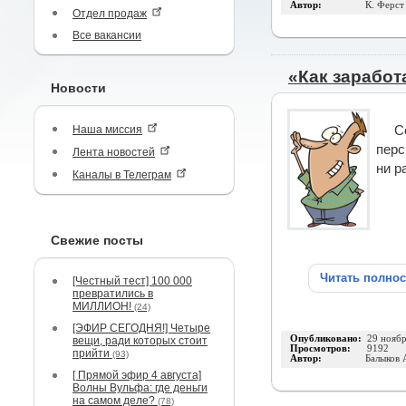
Автор:
К. Ферст
Отдел продаж
Все вакансии
«Как заработ
Новости
Наша миссия
С
перс
Лента новостей
ни р
Каналы в Телеграм
Свежие посты
Читать полно
[Честный тест] 100 000
превратились в
МИЛЛИОН!
(24)
[ЭФИР СЕГОДНЯ!] Четыре
Опубликовано:
29 нояб
вещи, ради которых стоит
Просмотров:
9192
прийти
(93)
Автор:
Балыков 
[ Прямой эфир 4 августа]
Волны Вульфа: где деньги
на самом деле?
(78)