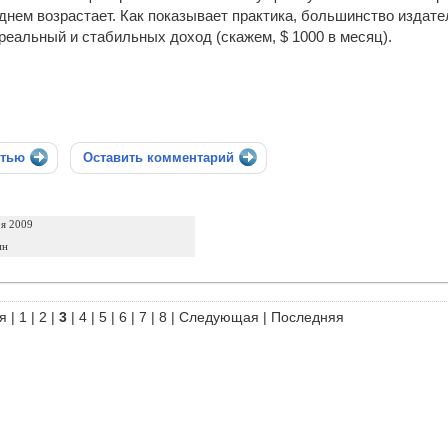
днем возрастает. Как показывает практика, большинство издате
реальный и стабильных доход (скажем, $ 1000 в месяц).
стью
Оставить комментарий
ря 2009
ин
я
|
1
|
2
|
3
|
4
|
5
|
6
|
7
|
8
|
Следующая
|
Последняя