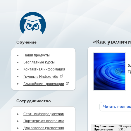
«Как увелич
Обучение
Наши продукты
Бесплатные курсы
э
Контактная информация
т
Группы в Инфоклубе
Ближайшие трансляции
Сотрудничество
Читать полно
Стать инфопродюсером
Партнерская программа
Опубликовано:
28 апрел
Для авторов (экспертов)
Просмотров:
5316