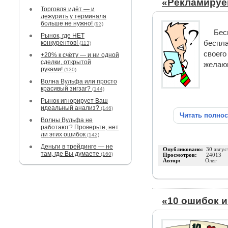
«Рекламируем
Торговля идёт — и
дежурить у терминала
больше не нужно!
(93)
Бес
Рынок, где НЕТ
конкурентов!
беспла
(113)
своего
+20% к счёту — и ни одной
сделки, открытой
желающ
руками!
(130)
Волна Вульфа или просто
красивый зигзаг?
(144)
Рынок игнорирует Ваш
идеальный анализ?
(146)
Читать полно
Волны Вульфа не
работают? Проверьте, нет
ли этих ошибок
(142)
Деньги в трейдинге — не
Опубликовано:
30 авгус
там, где Вы думаете
(160)
Просмотров:
24013
Автор:
Олег
«10 ошибок 