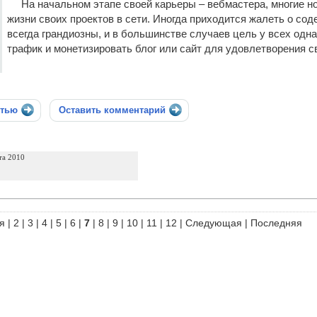
На начальном этапе своей карьеры – вебмастера, многие н
жизни своих проектов в сети. Иногда приходится жалеть о сод
всегда грандиозны, и в большинстве случаев цель у всех одн
трафик и монетизировать блог или сайт для удовлетворения с
стью
Оставить комментарий
та 2010
я
|
2
|
3
|
4
|
5
|
6
|
7
|
8
|
9
|
10
|
11
|
12
|
Следующая
|
Последняя