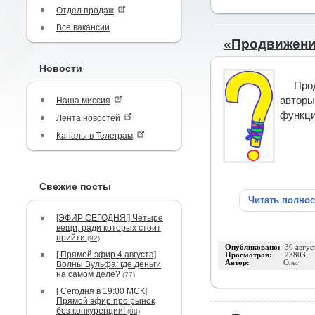
Отдел продаж
Все вакансии
«Продвижение
Новости
Про
авторы
Наша миссия
функци
Лента новостей
Каналы в Телеграм
Свежие посты
Читать полно
[ЭФИР СЕГОДНЯ!] Четыре
вещи, ради которых стоит
прийти
(92)
Опубликовано:
30 авгус
[ Прямой эфир 4 августа]
Просмотров:
23803
Автор:
Олег
Волны Вульфа: где деньги
на самом деле?
(77)
[ Сегодня в 19:00 МСК]
Прямой эфир про рынок
без конкуренции!
(88)