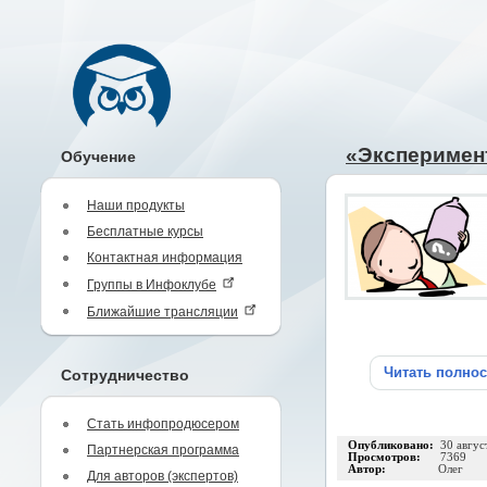
«Эксперимен
Обучение
Наши продукты
Бесплатные курсы
Контактная информация
Группы в Инфоклубе
Ближайшие трансляции
Читать полно
Сотрудничество
Стать инфопродюсером
Опубликовано:
30 авгус
Партнерская программа
Просмотров:
7369
Автор:
Олег
Для авторов (экспертов)