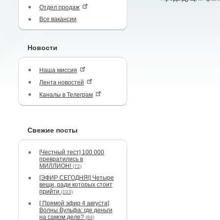
Отдел продаж
Все вакансии
Новости
Наша миссия
Лента новостей
Каналы в Телеграм
Свежие посты
[Честный тест] 100 000
превратились в
МИЛЛИОН!
(72)
[ЭФИР СЕГОДНЯ!] Четыре
вещи, ради которых стоит
прийти
(103)
[ Прямой эфир 4 августа]
Волны Вульфа: где деньги
на самом деле?
(84)