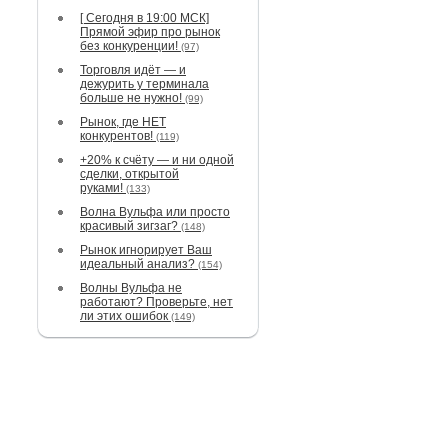
[ Сегодня в 19:00 МСК]
Прямой эфир про рынок
без конкуренции!
(97)
Торговля идёт — и
дежурить у терминала
больше не нужно!
(99)
Рынок, где НЕТ
конкурентов!
(119)
+20% к счёту — и ни одной
сделки, открытой
руками!
(133)
Волна Вульфа или просто
красивый зигзаг?
(148)
Рынок игнорирует Ваш
идеальный анализ?
(154)
Волны Вульфа не
работают? Проверьте, нет
ли этих ошибок
(149)