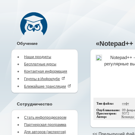
«Notepad++
Обучение
Наши продукты
Notepad++ 
регулярные вы
Бесплатные курсы
Контактная информация
Группы в Инфоклубе
Ближайшие трансляции
Сотрудничество
Тип файла:
софт
Опубликовано:
09 февра
Просмотров:
9372
Автор:
Команда 
Стать инфопродюсером
Партнерская программа
Для авторов (экспертов)
<< Предыдущий фай