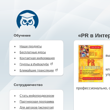
«PR в Инте
Обучение
Наши продукты
Бесплатные курсы
вы
Контактная информация
Группы в Инфоклубе
ил
Ближайшие трансляции
уп
Сотрудничество
профессионально, с
Стать инфопродюсером
Партнерская программа
Для авторов (экспертов)