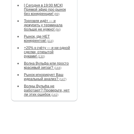
[ Сегодня в 19:00 МСК]
Прямой эфир про рынок
без конкуренции!
(89)
Торговля идёт — и
дежурить у терминала
больше не нужно!
(94)
Рынок, где НЕТ
конкурентов!
(114)
+20% к счёту — и ни одной
сделки, открытой
руками!
(130)
Волна Вульфа или просто
красивый зигзаг?
(144)
Рынок игнорирует Ваш
идеальный анализ?
(147)
Волны Вульфа не
работают? Проверьте, нет
ли этих ошибок
(142)