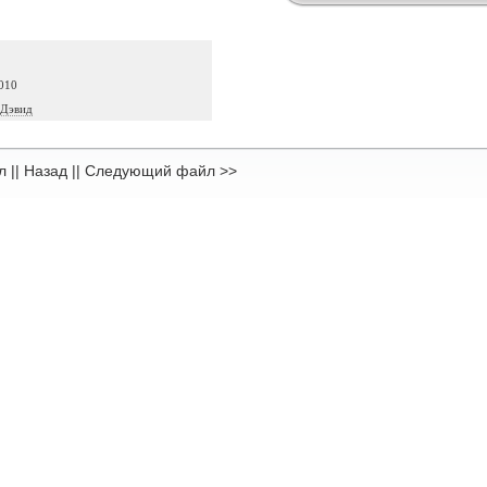
010
 Дэвид
л
||
Назад
||
Следующий файл >>