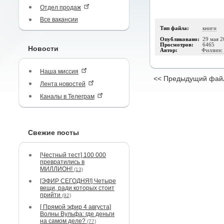
Отдел продаж
Все вакансии
Тип файла:
книги
Опубликовано:
29 мая 2
Просмотров:
6465
Новости
Автор:
Филлипс
Наша миссия
<< Предыдущий фай
Лента новостей
Каналы в Телеграм
Свежие посты
[Честный тест] 100 000
превратились в
МИЛЛИОН!
(13)
[ЭФИР СЕГОДНЯ!] Четыре
вещи, ради которых стоит
прийти
(92)
[ Прямой эфир 4 августа]
Волны Вульфа: где деньги
на самом деле?
(77)