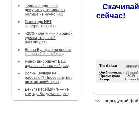
Скачивай
Торговля идёт — и
дежурить у терминала
сейчас!
больше не нужно!
(92)
Рынок, где НЕТ
конкурентов!
(112)
+20% к счёту — и ни одной
сделки, открытой
руками!
(128)
Волна Вульфа или просто
красивый зигзаг?
(143)
Рынок игнорирует Ваш
идеальный анализ?
Тип файла:
видеоку
(145)
Опубликовано:
29 октяб
Волны Вульфа не
Просмотров:
23949
работают? Проверьте, нет
Автор:
Никита К
ли этих ошибок
(141)
Деньги в трейдинге — не
там, где Вы думаете
(157)
<< Предыдущий фай