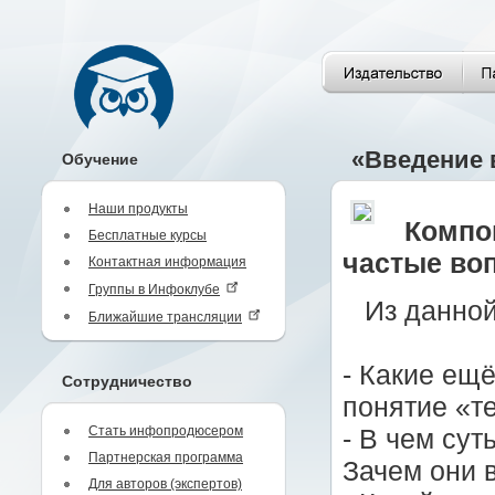
«Введение 
Обучение
Наши продукты
Компон
Бесплатные курсы
частые воп
Контактная информация
Группы в Инфоклубе
Из данной
Ближайшие трансляции
- Какие ещ
Сотрудничество
понятие «т
Стать инфопродюсером
- В чем сут
Партнерская программа
Зачем они 
Для авторов (экспертов)