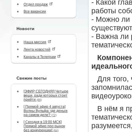
- Какой гла
Отдел продаж
работы соб
Все вакансии
- Можно ли
существуют
Новости
- Важна ли
Наша миссия
тематическ
Лента новостей
Компонен
Каналы в Телеграм
идеального
Для того,
Свежие посты
запомнилас
[ЭФИР СЕГОДНЯ!] Четыре
видеоуроко
вещи, ради которых стоит
прийти
(86)
[ Прямой эфир 4 августа]
В нём я п
Волны Вульфа: где деньги
на самом деле?
тематическо
(72)
[ Сегодня в 19:00 МСК]
разумеется
Прямой эфир про рынок
без конкуренции!
(84)